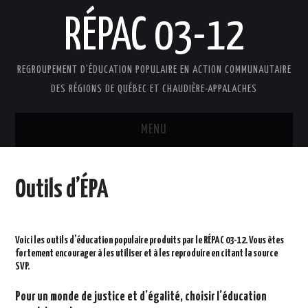
RÉPAC 03-12
REGROUPEMENT D'ÉDUCATION POPULAIRE EN ACTION COMMUNAUTAIRE
DES RÉGIONS DE QUÉBEC ET CHAUDIÈRE-APPALACHES
MENU
ACCUEIL
Outils d’ÉPA
PRÉSENTATION
L’ÉDUCATION POPULAIRE AUTONOME
Voici les outils d’éducation populaire produits par le RÉPAC 03-12. Vous êtes
fortement encourager à les utiliser et à les reproduire en citant la source
SVP.
DOCUMENTS
Pour un monde de justice et d’égalité, choisir l’éducation
FAIRE UN DON !