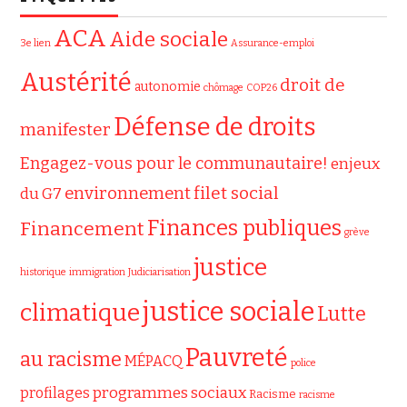
ACA
Aide sociale
3e lien
Assurance-emploi
Austérité
droit de
autonomie
chômage
COP26
Défense de droits
manifester
Engagez-vous pour le communautaire!
enjeux
filet social
environnement
du G7
Finances publiques
Financement
grève
justice
historique
immigration
Judiciarisation
justice sociale
climatique
Lutte
Pauvreté
au racisme
MÉPACQ
police
programmes sociaux
profilages
Racisme
racisme