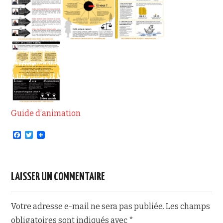
Guide d’animation
F
T
a
w
c
i
e
t
b
t
o
e
LAISSER UN COMMENTAIRE
o
r
k
Votre adresse e-mail ne sera pas publiée.
Les champs
obligatoires sont indiqués avec
*