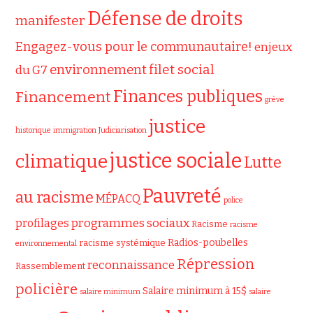
Défense de droits
manifester
Engagez-vous pour le communautaire!
enjeux
filet social
environnement
du G7
Finances publiques
Financement
grève
justice
historique
immigration
Judiciarisation
justice sociale
climatique
Lutte
Pauvreté
au racisme
MÉPACQ
police
programmes sociaux
profilages
Racisme
racisme
Radios-poubelles
racisme systémique
environnemental
Répression
reconnaissance
Rassemblement
policière
Salaire minimum à 15$
salaire minimum
salaire