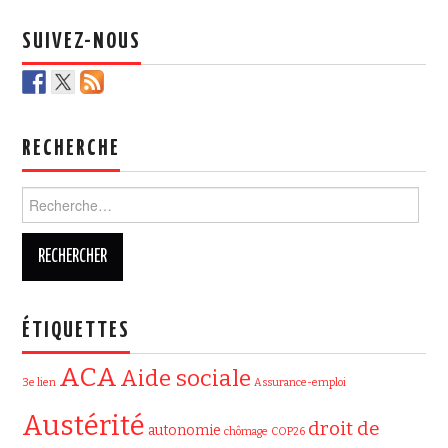
k
SUIVEZ-NOUS
RECHERCHE
Rechercher :
ÉTIQUETTES
ACA
Aide sociale
3e lien
Assurance-emploi
Austérité
droit de
autonomie
chômage
COP26