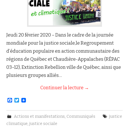
Jeudi 20 février 2020 – Dans le cadre de la journée
mondiale pour la justice sociale,le Regroupement
d’éducation populaire en action communautaire des
régions de Québec et Chaudière-Appalaches (RÉPAC
03–12), Extinction Rebellion ville de Québec, ainsi que
plusieurs groupes alliés…
Continuer la lecture
→
F
T
a
w
c
i
e
t
Actions et manifestations
,
Communiqués
justice
b
t
o
e
climatique
,
justice sociale
o
r