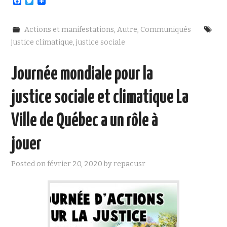
F
T
a
w
c
i
e
t
Actions et manifestations
,
Autre
,
Communiqués
b
t
o
e
justice climatique
,
justice sociale
o
r
k
Journée mondiale pour la
justice sociale et climatique La
Ville de Québec a un rôle à
jouer
Posted on
février 20, 2020
by
repacusr