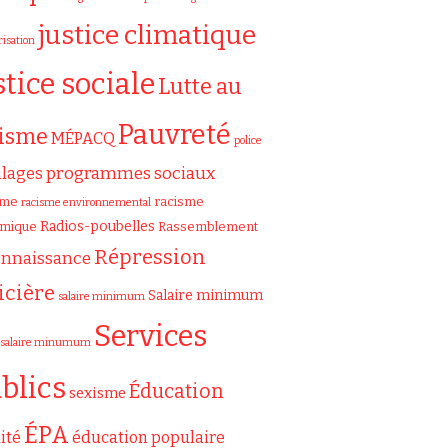
justice climatique
risation
stice sociale
Lutte au
Pauvreté
cisme
MÉPACQ
police
programmes sociaux
ilages
sme
racisme
racisme environnemental
Radios-poubelles
émique
Rassemblement
Répression
onnaissance
icière
Salaire minimum
salaire minimum
Services
salaire minumum
blics
Éducation
sexisme
ÉPA
ité
éducation populaire