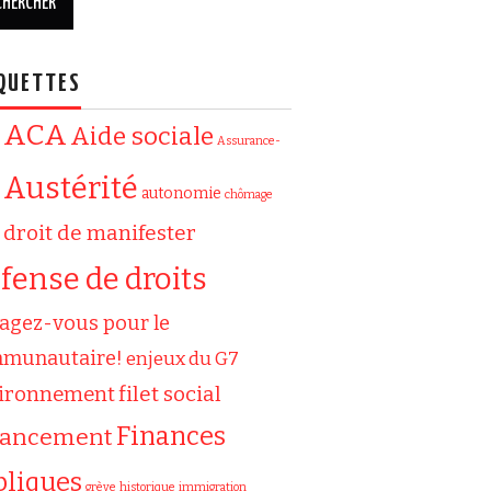
QUETTES
ACA
Aide sociale
Assurance-
Austérité
autonomie
chômage
droit de manifester
fense de droits
agez-vous pour le
munautaire!
enjeux du G7
filet social
ironnement
Finances
nancement
bliques
grève
historique
immigration