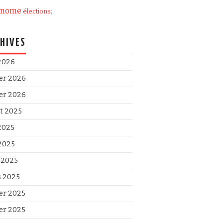
onome
élections;
HIVES
 2026
ier 2026
ier 2026
et 2025
 2025
2025
l 2025
 2025
ier 2025
ier 2025