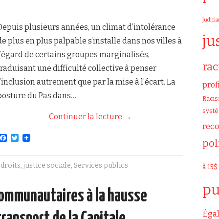
Judicia
Depuis plusieurs années, un climat d’intolérance
ju
de plus en plus palpable s’installe dans nos villes à
l’égard de certains groupes marginalisés,
ra
traduisant une difficulté collective à penser
l’inclusion autrement que par la mise à l’écart. La
prof
posture du Pas dans…
Raci
syst
Continuer la lecture
→
rec
F
T
pol
a
w
c
i
e
t
droits
,
justice sociale
,
Services publics
à 15$
b
t
o
e
o
r
pu
ommunautaires à la hausse
k
Égal