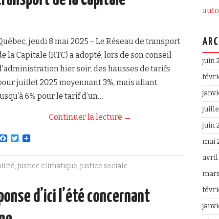
transport de la Capitale
aut
Québec, jeudi 8 mai 2025 – Le Réseau de transport
ARC
de la Capitale (RTC) a adopté, lors de son conseil
juin
d’administration hier soir, des hausses de tarifs
févr
pour juillet 2025 moyennant 3%, mais allant
janv
jusqu’à 6% pour le tarif d’un…
juill
Continuer la lecture
→
juin
F
T
mai 
a
w
c
i
avri
e
t
ilité
,
justice climatique
,
justice sociale
b
t
mars
o
e
o
r
févr
ponse d’ici l’été concernant
k
janv