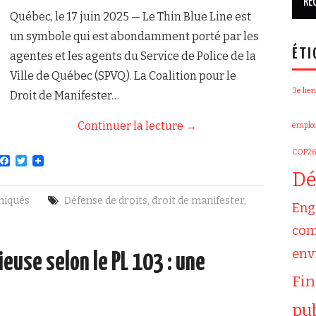
Québec, le 17 juin 2025 — Le Thin Blue Line est
un symbole qui est abondamment porté par les
ÉTI
agentes et les agents du Service de Police de la
Ville de Québec (SPVQ). La Coalition pour le
3e lien
Droit de Manifester…
Continuer la lecture
→
emploi
COP26
F
T
a
w
Dé
c
i
e
t
iqués
Défense de droits
,
droit de manifester
,
b
t
Eng
o
e
o
r
com
k
env
euse selon le PL 103 : une
Fi
pu