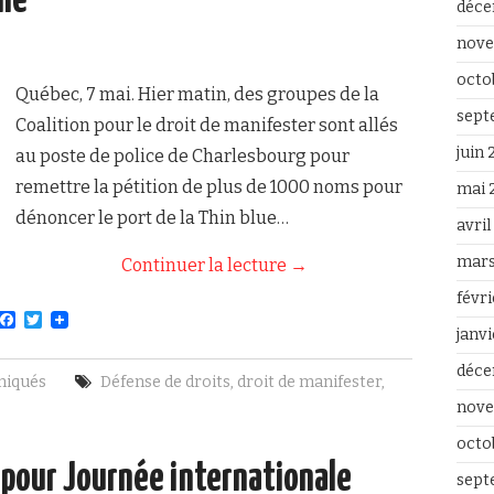
ine
déce
nove
octo
Québec, 7 mai. Hier matin, des groupes de la
sept
Coalition pour le droit de manifester sont allés
juin
au poste de police de Charlesbourg pour
remettre la pétition de plus de 1000 noms pour
mai 
dénoncer le port de la Thin blue…
avri
mars
Continuer la lecture
→
févr
F
T
janv
a
w
c
i
déce
e
t
iqués
Défense de droits
,
droit de manifester
,
b
t
o
e
nove
o
r
k
octo
 pour Journée internationale
sept