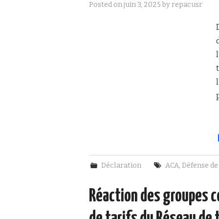
Posted on
juin 3, 2025
by
repacusr
Déclaration
ACA
,
Défense de 
Réaction des groupes c