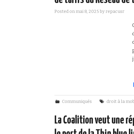
de tarifs du Réseau de 
Posted on
mai 8, 2025
by
repacusr
Communiqués
droit à la mob
La Coalition veut une ré