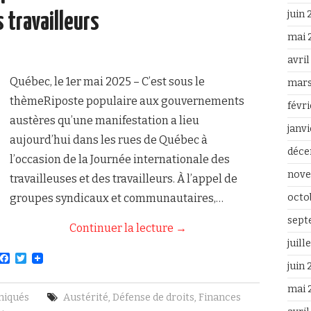
juin
 travailleurs
mai 
avri
Québec, le 1er mai 2025 – C’est sous le
mars
thèmeRiposte populaire aux gouvernements
févr
austères qu’une manifestation a lieu
janv
aujourd’hui dans les rues de Québec à
déce
l’occasion de la Journée internationale des
nove
travailleuses et des travailleurs. À l’appel de
groupes syndicaux et communautaires,…
octo
sept
Continuer la lecture
→
juill
F
T
juin
a
w
c
i
mai 
e
t
iqués
Austérité
,
Défense de droits
,
Finances
b
t