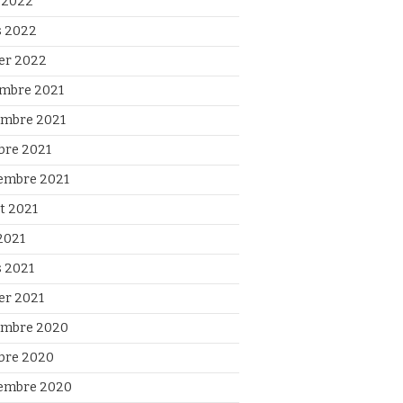
l 2022
 2022
ier 2022
mbre 2021
mbre 2021
bre 2021
embre 2021
et 2021
2021
 2021
ier 2021
mbre 2020
bre 2020
embre 2020