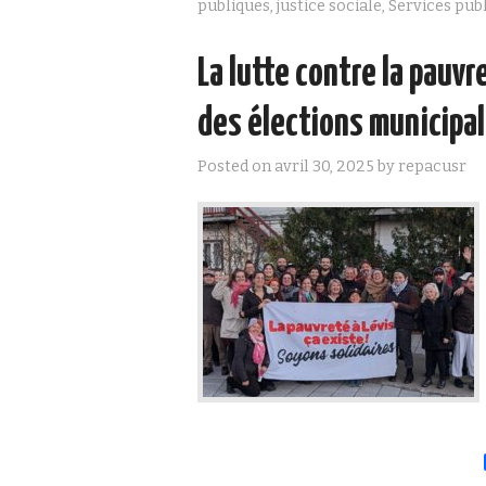
publiques
,
justice sociale
,
Services pub
La lutte contre la pauvr
des élections municipal
Posted on
avril 30, 2025
by
repacusr