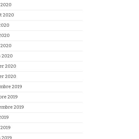
 2020
et 2020
 2020
2020
l 2020
 2020
ier 2020
ier 2020
mbre 2019
bre 2019
embre 2019
2019
 2019
 2019