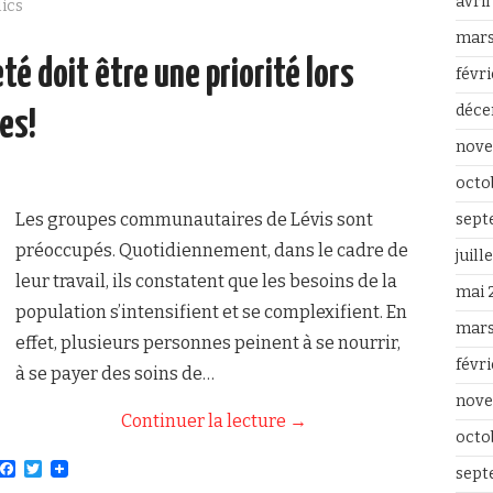
avri
o
e
lics
o
r
mars
k
eté doit être une priorité lors
févr
déce
es!
nove
octo
Les groupes communautaires de Lévis sont
sept
préoccupés. Quotidiennement, dans le cadre de
juill
leur travail, ils constatent que les besoins de la
mai 
population s’intensifient et se complexifient. En
mars
effet, plusieurs personnes peinent à se nourrir,
févr
à se payer des soins de…
nove
Continuer la lecture
→
octo
F
T
sept
a
w