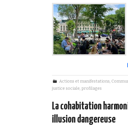
Actions et manifestations
,
Commun
justice sociale
,
profilages
La cohabitation harmoni
illusion dangereuse