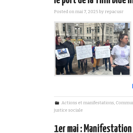
le port de la Thin blue l
Posted on
mai 7, 2025
by
repacusr
Actions et manifestations
,
Commun
justice sociale
1er mai : Manifestation