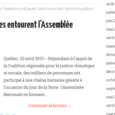
c
i
août
e
t
e
,
Finances publiques
,
justice sociale
,
Services publics
b
t
juill
o
e
o
r
juin
nes entourent l’Assemblée
k
mai 
avri
mars
févr
Québec, 22 avril 2025 – Répondant à l’appel de
janv
la Coalition régionale pour la justice climatique
déce
et sociale, des milliers de personnes ont
participé à une chaîne humaine géante à
octo
l’occasion du Jour de la Terre. l’Assemblée
sept
Nationale en formant…
mai 
Continuer la lecture
→
avril
mars