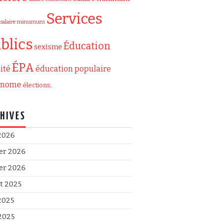
Services
salaire minumum
blics
Éducation
sexisme
ÉPA
ité
éducation populaire
onome
élections;
HIVES
 2026
ier 2026
ier 2026
et 2025
 2025
2025