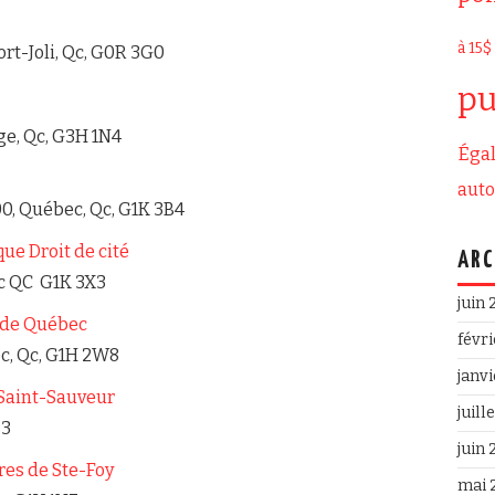
à 15$
ort-Joli, Qc, G0R 3G0
pu
ge, Qc, G3H 1N4
Égal
aut
00, Québec, Qc, G1K 3B4
e Droit de cité
ARC
ec QC G1K 3X3
juin
 de Québec
févr
ec, Qc, G1H 2W8
janv
 Saint-Sauveur
juill
B3
juin
res de Ste-Foy
mai 