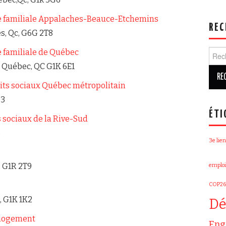
e familiale Appalaches-Beauce-Etchemins
REC
s, Qc, G6G 2T8
Rech
 familiale de Québec
, Québec, QC G1K 6E1
oits sociaux Québec métropolitain
B3
ÉTI
s sociaux de la Rive-Sud
5
3e lien
, G1R 2T9
emploi
COP26
, G1K 1K2
Dé
 logement
Eng