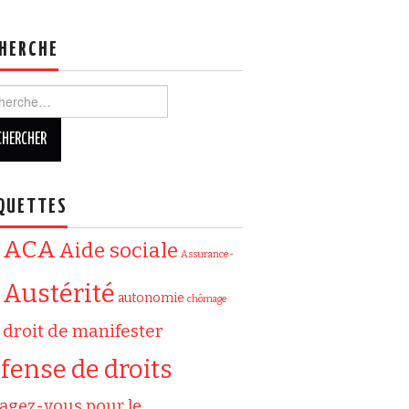
HERCHE
ercher :
QUETTES
ACA
Aide sociale
Assurance-
Austérité
autonomie
chômage
droit de manifester
fense de droits
agez-vous pour le