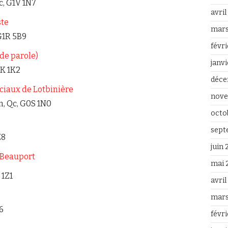
Qc, G1V 1N7
avri
ste
mars
 G1R 5B9
févr
de parole)
janv
1K 1K2
déce
ciaux de Lotbinière
nove
n, Qc, G0S 1N0
octo
sept
Z8
juin
 Beauport
mai 
 1Z1
avri
mars
6
févr