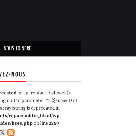
NOUS JOINDRE
VEZ-NOUS
recated
: preg_replace_callback():
ing null to parameter #3 ($subject) of
array|string is deprecated in
ents/repac/public_html/wp-
udes/kses.php
on line
2297