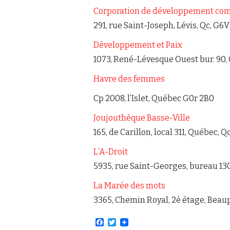
Corporation de développement com
291, rue Saint-Joseph, Lévis, Qc, G6
Développement et Paix
1073, René-Lévesque Ouest bur. 90,
Havre des femmes
Cp 2008, l’Islet, Québec G0r 2B0
Joujouthèque Basse-Ville
165, de Carillon, local 311, Québec, Q
L’A-Droit
5935, rue Saint-Georges, bureau 130
La Marée des mots
3365, Chemin Royal, 2è étage, Beaup
F
T