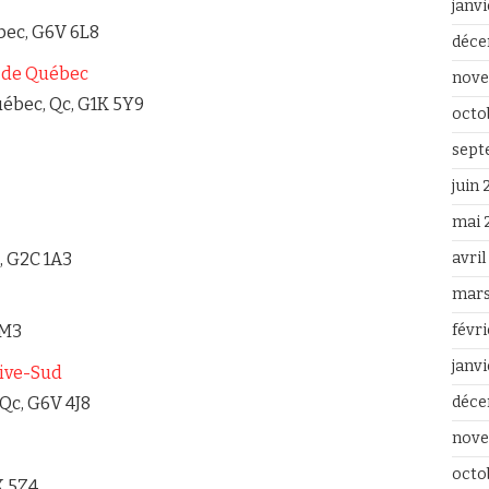
janv
bec, G6V 6L8
déce
n de Québec
nove
uébec, Qc, G1K 5Y9
octo
sept
juin
mai 
, G2C 1A3
avri
mars
3M3
févr
janv
Rive-Sud
 Qc, G6V 4J8
déce
nove
octo
K 5Z4