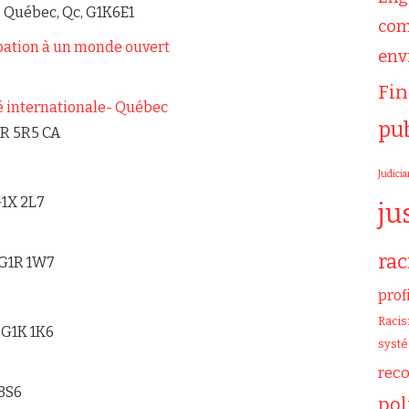
, Québec, Qc, G1K6E1
com
ipation à un monde ouvert
env
Fi
té internationale- Québec
pu
R 5R5
CA
Judicia
G1X 2L7
ju
ra
 G1R 1W7
prof
Raci
, G1K 1K6
syst
rec
3S6
pol