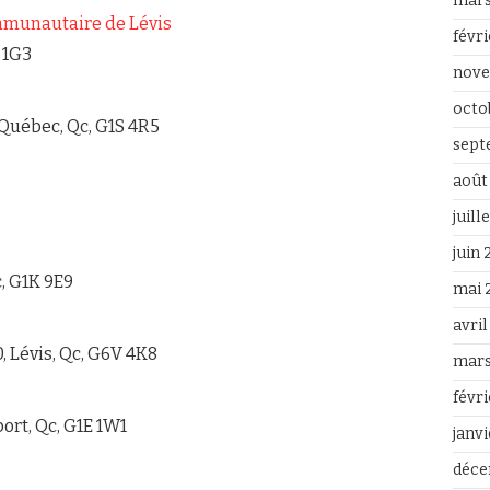
mars
munautaire de Lévis
févr
V 1G3
nove
octo
 Québec, Qc, G1S 4R5
sept
août
juill
juin
c, G1K 9E9
mai 
avri
, Lévis, Qc, G6V 4K8
mars
févr
ort, Qc, G1E 1W1
janv
déce