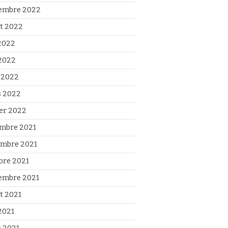
embre 2022
et 2022
 2022
2022
l 2022
 2022
ier 2022
mbre 2021
mbre 2021
bre 2021
embre 2021
et 2021
2021