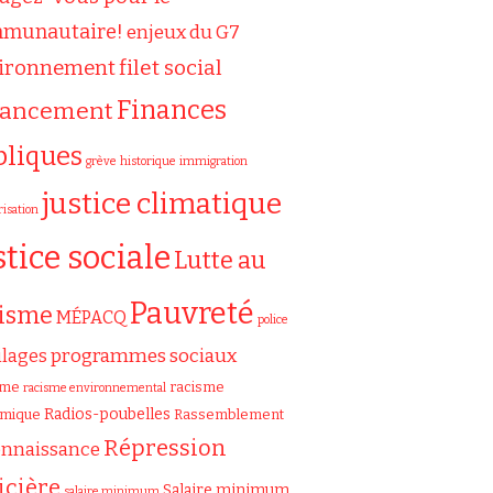
munautaire!
enjeux du G7
filet social
ironnement
Finances
nancement
bliques
grève
historique
immigration
justice climatique
risation
stice sociale
Lutte au
Pauvreté
cisme
MÉPACQ
police
programmes sociaux
ilages
sme
racisme
racisme environnemental
Radios-poubelles
émique
Rassemblement
Répression
onnaissance
icière
Salaire minimum
salaire minimum