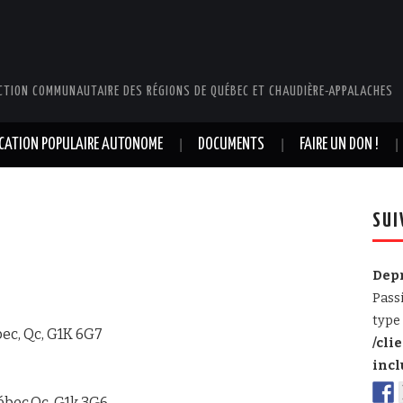
CTION COMMUNAUTAIRE DES RÉGIONS DE QUÉBEC ET CHAUDIÈRE-APPALACHES
UCATION POPULAIRE AUTONOME
DOCUMENTS
FAIRE UN DON !
SUI
Dep
Pass
type 
bec, Qc, G1K 6G7
/cli
incl
uébec,Qc, G1k 3G6