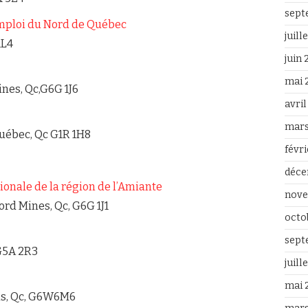
sept
ploi du Nord de Québec
juill
1L4
juin
mai 
nes, Qc,G6G 1J6
avri
mars
Québec, Qc G1R 1H8
févr
déce
ionale de la région de l’Amiante
nove
ord Mines, Qc, G6G 1J1
octo
sept
 G5A 2R3
juill
mai 
vis, Qc, G6W6M6