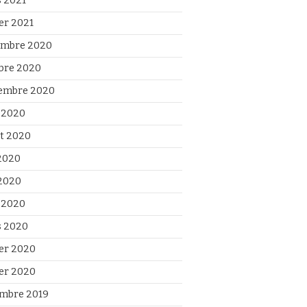
 2021
ier 2021
mbre 2020
bre 2020
embre 2020
 2020
et 2020
 2020
2020
l 2020
 2020
ier 2020
ier 2020
mbre 2019