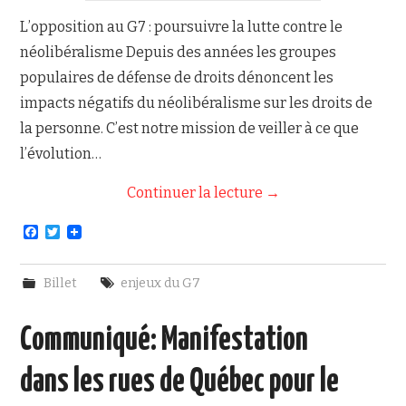
L’opposition au G7 : poursuivre la lutte contre le
néolibéralisme Depuis des années les groupes
populaires de défense de droits dénoncent les
impacts négatifs du néolibéralisme sur les droits de
la personne. C’est notre mission de veiller à ce que
l’évolution…
Continuer la lecture
→
F
T
a
w
c
i
e
t
Billet
enjeux du G7
b
t
o
e
o
r
Communiqué: Manifestation
k
dans les rues de Québec pour le