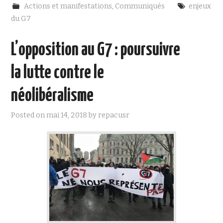
e
t
Actions et manifestations
,
Communiqués
enjeux
b
t
o
e
du G7
o
r
k
L’opposition au G7 : poursuivre
la lutte contre le
néolibéralisme
Posted on
mai 14, 2018
by
repacusr