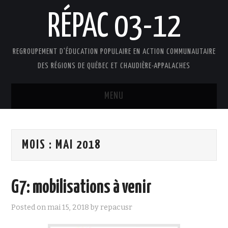
RÉPAC 03-12
REGROUPEMENT D'ÉDUCATION POPULAIRE EN ACTION COMMUNAUTAIRE
DES RÉGIONS DE QUÉBEC ET CHAUDIÈRE-APPALACHES
MENU
ACCUEIL
MOIS :
MAI 2018
PRÉSENTATION
L’ÉDUCATION POPULAIRE AUTONOME
G7: mobilisations à venir
DOCUMENTS
Posted on
mai 15, 2018
by
repacusr
FAIRE UN DON !