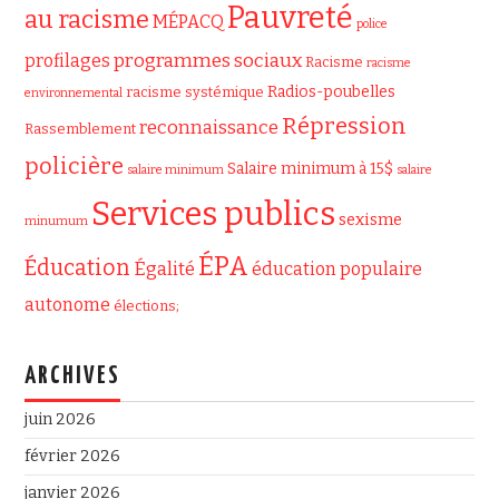
Pauvreté
au racisme
MÉPACQ
police
programmes sociaux
profilages
Racisme
racisme
Radios-poubelles
racisme systémique
environnemental
Répression
reconnaissance
Rassemblement
policière
Salaire minimum à 15$
salaire minimum
salaire
Services publics
sexisme
minumum
ÉPA
Éducation
Égalité
éducation populaire
autonome
élections;
ARCHIVES
juin 2026
février 2026
janvier 2026