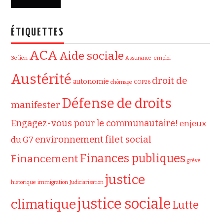
ÉTIQUETTES
ACA
Aide sociale
3e lien
Assurance-emploi
Austérité
droit de
autonomie
chômage
COP26
Défense de droits
manifester
Engagez-vous pour le communautaire!
enjeux
filet social
environnement
du G7
Finances publiques
Financement
grève
justice
historique
immigration
Judiciarisation
justice sociale
climatique
Lutte