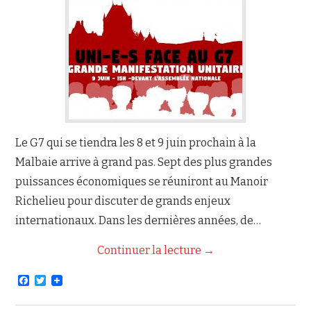
NOUS JOINDRE
Le G7 qui se tiendra les 8 et 9 juin prochain à la
Malbaie arrive à grand pas. Sept des plus grandes
puissances économiques se réuniront au Manoir
Richelieu pour discuter de grands enjeux
internationaux. Dans les dernières années, de…
Continuer la lecture
→
F
T
a
w
c
i