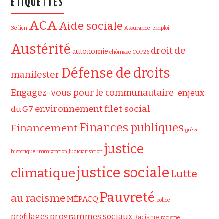
ÉTIQUETTES
ACA
Aide sociale
3e lien
Assurance-emploi
Austérité
droit de
autonomie
chômage
COP26
Défense de droits
manifester
Engagez-vous pour le communautaire!
enjeux
filet social
environnement
du G7
Finances publiques
Financement
grève
justice
historique
immigration
Judiciarisation
justice sociale
climatique
Lutte
Pauvreté
au racisme
MÉPACQ
police
programmes sociaux
profilages
Racisme
racisme