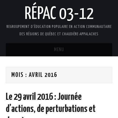
RÉPAC 03-12
REGROUPEMENT D'ÉDUCATION POPULAIRE EN ACTION COMMUNAUTAIRE
DES RÉGIONS DE QUÉBEC ET CHAUDIÈRE-APPALACHES
MENU
ACCUEIL
MOIS :
AVRIL 2016
PRÉSENTATION
L’ÉDUCATION POPULAIRE AUTONOME
Le 29 avril 2016 : Journée
DOCUMENTS
d’actions, de perturbations et
FAIRE UN DON !