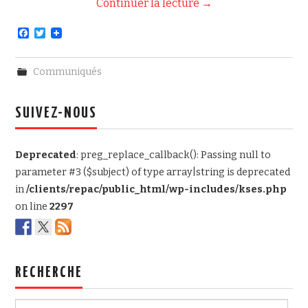
Continuer la lecture
→
F
T
a
w
c
i
e
t
Communiqués
b
t
o
e
o
r
k
SUIVEZ-NOUS
Deprecated
: preg_replace_callback(): Passing null to
parameter #3 ($subject) of type array|string is deprecated
in
/clients/repac/public_html/wp-includes/kses.php
on line
2297
RECHERCHE
Rechercher :