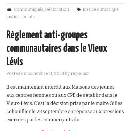
c
i
e
t
Communiqués
,
Déclaration
justice climatique
,
b
t
o
e
justice sociale
o
r
k
Règlement anti-groupes
communautaires dans le Vieux
Lévis
Posted on
novembre 11, 2024
by
repacusr
Il est maintenant interdit aux Maisons des jeunes,
aux centres femmes ou aux CPE de s’établir dans le
Vieux-Lévis. C’est la décision prise par le maire Gilles
Lehouillier le 23 septembre en réponse aux pressions
exercées par les commerçants du…