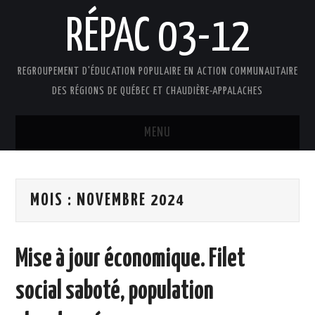
RÉPAC 03-12
REGROUPEMENT D'ÉDUCATION POPULAIRE EN ACTION COMMUNAUTAIRE
DES RÉGIONS DE QUÉBEC ET CHAUDIÈRE-APPALACHES
MENU
ACCUEIL
MOIS :
NOVEMBRE 2024
PRÉSENTATION
L’ÉDUCATION POPULAIRE AUTONOME
Mise à jour économique. Filet
DOCUMENTS
social saboté, population
FAIRE UN DON !