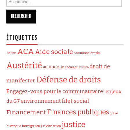
ÉTIQUETTES
ACA
Aide sociale
3e lien
Assurance-emploi
Austérité
droit de
autonomie
chômage
COP26
Défense de droits
manifester
Engagez-vous pour le communautaire!
enjeux
filet social
environnement
du G7
Finances publiques
Financement
grève
justice
historique
immigration
Judiciarisation