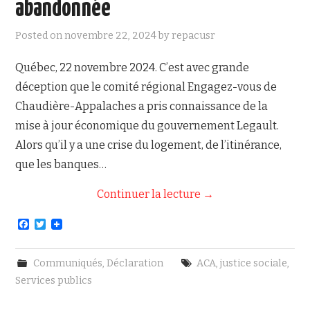
abandonnée
NOUS JOINDRE
Posted on
novembre 22, 2024
by
repacusr
Québec, 22 novembre 2024. C’est avec grande
déception que le comité régional Engagez-vous de
Chaudière-Appalaches a pris connaissance de la
mise à jour économique du gouvernement Legault.
Alors qu’il y a une crise du logement, de l’itinérance,
que les banques…
Continuer la lecture
→
F
T
a
w
c
i
e
t
Communiqués
,
Déclaration
ACA
,
justice sociale
,
b
t
o
e
Services publics
o
r
k