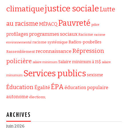
justice sociale
climatique
Lutte
Pauvreté
au racisme
MÉPACQ
police
programmes sociaux
profilages
Racisme
racisme
Radios-poubelles
racisme systémique
environnemental
Répression
reconnaissance
Rassemblement
policière
Salaire minimum à 15$
salaire minimum
salaire
Services publics
sexisme
minumum
ÉPA
Éducation
Égalité
éducation populaire
autonome
élections;
ARCHIVES
juin 2026