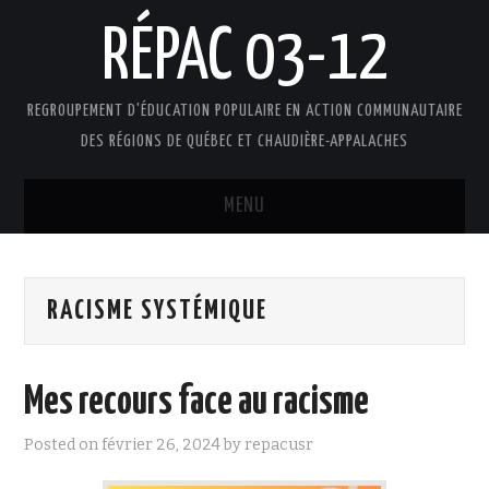
RÉPAC 03-12
REGROUPEMENT D'ÉDUCATION POPULAIRE EN ACTION COMMUNAUTAIRE
DES RÉGIONS DE QUÉBEC ET CHAUDIÈRE-APPALACHES
MENU
ACCUEIL
RACISME SYSTÉMIQUE
PRÉSENTATION
L’ÉDUCATION POPULAIRE AUTONOME
Mes recours face au racisme
DOCUMENTS
Posted on
février 26, 2024
by
repacusr
FAIRE UN DON !