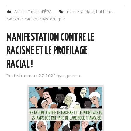
c
i
e
t
Autre
,
Outils d'ÉPA
justice sociale
,
Lutte au
b
t
o
e
racisme
,
racisme systémique
o
r
k
MANIFESTATION CONTRE LE
RACISME ET LE PROFILAGE
RACIAL !
Posted on
mars 27, 2022
by
repacusr