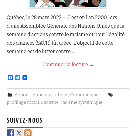
Québec, le 28 mars 2022 — C’est en l’an 2000, lors
d’une Assemblée Générale des Nations Unies que la
semaine d’actions contre le racisme et pour l’égalité
des chances (SACR) fût créée. L’objectif de cette
semaine est de lutter contre…
Continuer la lecture
→
F
T
a
w
c
i
e
t
Actions et manifestations
,
Communiqués
b
t
o
e
profilage racial
,
Racisme
,
racisme systémique
o
r
k
SUIVEZ-NOUS