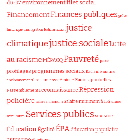
filet social
environnement
du G7
Finances publiques
Financement
grève
justice
historique
immigration
Judiciarisation
justice sociale
climatique
Lutte
Pauvreté
au racisme
MÉPACQ
police
programmes sociaux
profilages
Racisme
racisme
Radios-poubelles
racisme systémique
environnemental
Répression
reconnaissance
Rassemblement
policière
Salaire minimum à 15$
salaire minimum
salaire
Services publics
sexisme
minumum
ÉPA
Éducation
Égalité
éducation populaire
autonome
élections;