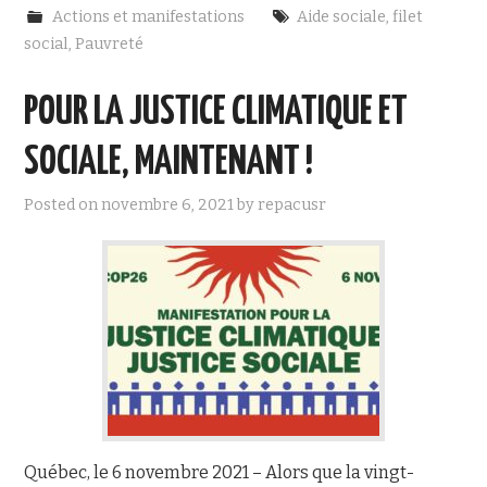
e
t
Actions et manifestations
Aide sociale
,
filet
b
t
o
e
social
,
Pauvreté
o
r
k
POUR LA JUSTICE CLIMATIQUE ET
SOCIALE, MAINTENANT !
Posted on
novembre 6, 2021
by
repacusr
Québec, le 6 novembre 2021 – Alors que la vingt-