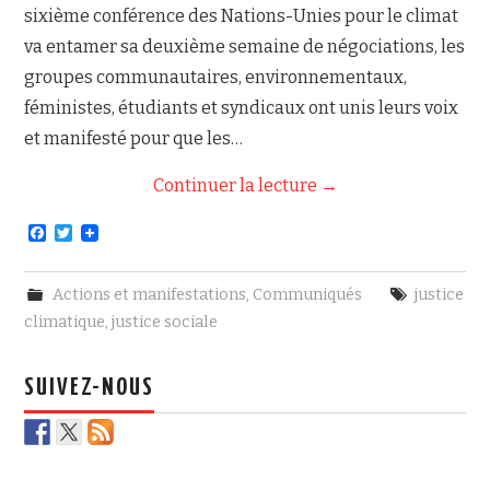
sixième conférence des Nations-Unies pour le climat
va entamer sa deuxième semaine de négociations, les
groupes communautaires, environnementaux,
féministes, étudiants et syndicaux ont unis leurs voix
et manifesté pour que les…
Continuer la lecture
→
F
T
a
w
c
i
e
t
Actions et manifestations
,
Communiqués
justice
b
t
o
e
climatique
,
justice sociale
o
r
k
SUIVEZ-NOUS