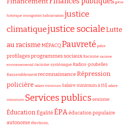
Finances publiques
Financement
grève
justice
historique
immigration
Judiciarisation
justice sociale
climatique
Lutte
Pauvreté
au racisme
MÉPACQ
police
programmes sociaux
profilages
Racisme
racisme
Radios-poubelles
racisme systémique
environnemental
Répression
reconnaissance
Rassemblement
policière
Salaire minimum à 15$
salaire minimum
salaire
Services publics
sexisme
minumum
ÉPA
Éducation
Égalité
éducation populaire
autonome
élections;