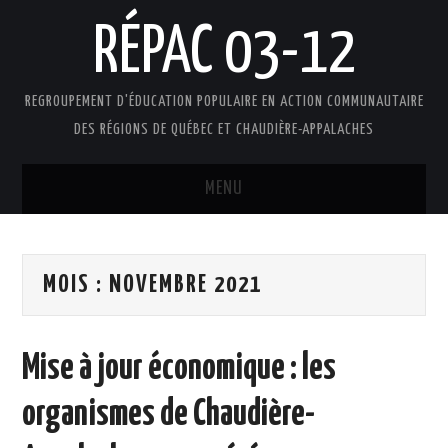
RÉPAC 03-12
REGROUPEMENT D'ÉDUCATION POPULAIRE EN ACTION COMMUNAUTAIRE
DES RÉGIONS DE QUÉBEC ET CHAUDIÈRE-APPALACHES
MENU
ACCUEIL
MOIS :
NOVEMBRE 2021
PRÉSENTATION
L’ÉDUCATION POPULAIRE AUTONOME
Mise à jour économique : les
DOCUMENTS
organismes de Chaudière-
FAIRE UN DON !