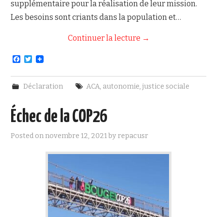
supplémentaire pour la réalisation de leur mission.
Les besoins sont criants dans la population et…
Continuer la lecture
→
F
T
a
w
c
i
e
t
Déclaration
ACA
,
autonomie
,
justice sociale
b
t
o
e
o
r
Échec de la COP26
k
Posted on
novembre 12, 2021
by
repacusr