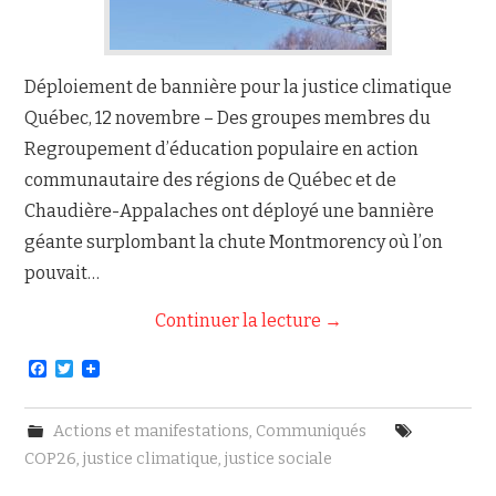
Déploiement de bannière pour la justice climatique
Québec, 12 novembre – Des groupes membres du
Regroupement d’éducation populaire en action
communautaire des régions de Québec et de
Chaudière-Appalaches ont déployé une bannière
géante surplombant la chute Montmorency où l’on
pouvait…
Continuer la lecture
→
F
T
a
w
c
i
e
t
Actions et manifestations
,
Communiqués
b
t
o
e
COP26
,
justice climatique
,
justice sociale
o
r
k