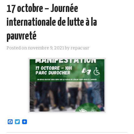
17 octobre – Journée
internationale de lutte à la
pauvreté
Posted on
novembre 9, 2021
by
repacusr
F
T
a
w
c
i