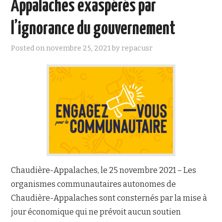
Appalaches exaspérés par
NOUS JOINDRE
l’ignorance du gouvernement
Posted on
novembre 25, 2021
by
repacusr
Chaudière-Appalaches, le 25 novembre 2021 – Les
organismes communautaires autonomes de
Chaudière-Appalaches sont consternés par la mise à
jour économique qui ne prévoit aucun soutien