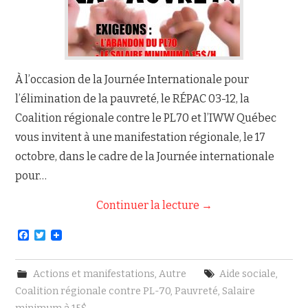
À l’occasion de la Journée Internationale pour
l’élimination de la pauvreté, le RÉPAC 03-12, la
Coalition régionale contre le PL70 et l’IWW Québec
vous invitent à une manifestation régionale, le 17
octobre, dans le cadre de la Journée internationale
pour…
Continuer la lecture
→
F
T
a
w
c
i
e
t
Actions et manifestations
,
Autre
Aide sociale
,
b
t
o
e
Coalition régionale contre PL-70
,
Pauvreté
,
Salaire
o
r