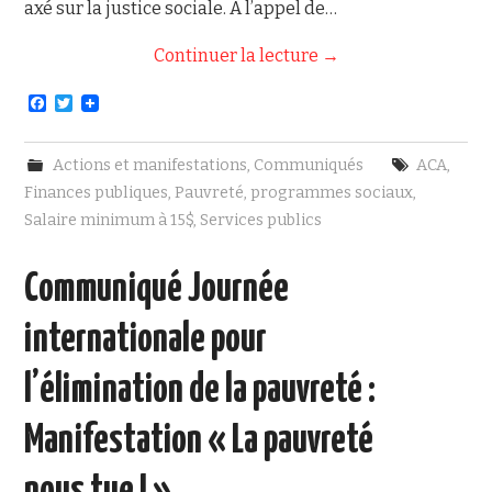
axé sur la justice sociale. À l’appel de…
Continuer la lecture
→
F
T
a
w
c
i
e
t
Actions et manifestations
,
Communiqués
ACA
,
b
t
o
e
Finances publiques
,
Pauvreté
,
programmes sociaux
,
o
r
Salaire minimum à 15$
,
Services publics
k
Communiqué Journée
internationale pour
l’élimination de la pauvreté :
Manifestation « La pauvreté