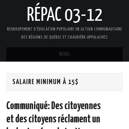
RÉPAC 03-12
REGROUPEMENT D'ÉDUCATION POPULAIRE EN ACTION COMMUNAUTAIRE
DES RÉGIONS DE QUÉBEC ET CHAUDIÈRE-APPALACHES
MENU
ACCUEIL
SALAIRE MINIMUM À 15$
PRÉSENTATION
L’ÉDUCATION POPULAIRE AUTONOME
Communiqué: Des citoyennes
DOCUMENTS
et des citoyens réclament un
FAIRE UN DON !