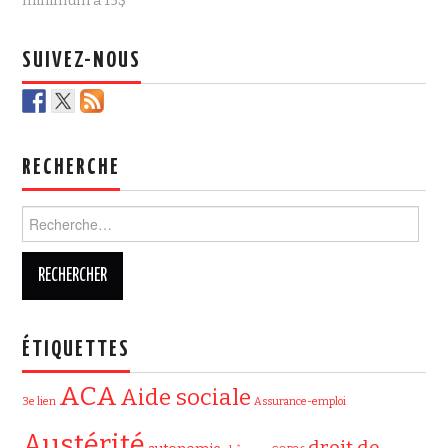
minimum à 15$
k
SUIVEZ-NOUS
RECHERCHE
Rechercher :
ÉTIQUETTES
ACA
Aide sociale
3e lien
Assurance-emploi
Austérité
droit de