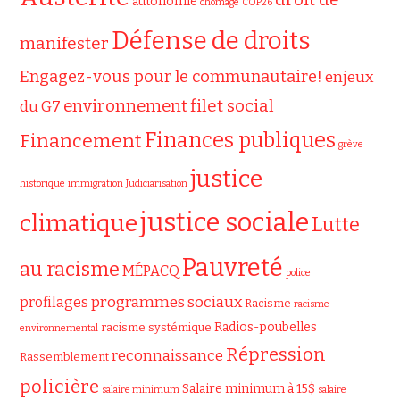
autonomie
chômage
COP26
Défense de droits
manifester
Engagez-vous pour le communautaire!
enjeux
filet social
environnement
du G7
Finances publiques
Financement
grève
justice
historique
immigration
Judiciarisation
justice sociale
climatique
Lutte
Pauvreté
au racisme
MÉPACQ
police
programmes sociaux
profilages
Racisme
racisme
Radios-poubelles
racisme systémique
environnemental
Répression
reconnaissance
Rassemblement
policière
Salaire minimum à 15$
salaire minimum
salaire