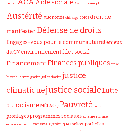
ACA
Aide sociale
3e lien
Assurance-emploi
Austérité
droit de
autonomie
chômage
COP26
Défense de droits
manifester
Engagez-vous pour le communautaire!
enjeux
filet social
environnement
du G7
Finances publiques
Financement
grève
justice
historique
immigration
Judiciarisation
justice sociale
climatique
Lutte
Pauvreté
au racisme
MÉPACQ
police
programmes sociaux
profilages
Racisme
racisme
Radios-poubelles
racisme systémique
environnemental