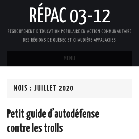
RÉPAC 03-12
REGROUPEMENT D'ÉDUCATION POPULAIRE EN ACTION COMMUNAUTAIRE
DES RÉGIONS DE QUÉBEC ET CHAUDIÈRE-APPALACHES
MENU
ACCUEIL
MOIS :
JUILLET 2020
PRÉSENTATION
L’ÉDUCATION POPULAIRE AUTONOME
Petit guide d’autodéfense
DOCUMENTS
contre les trolls
FAIRE UN DON !