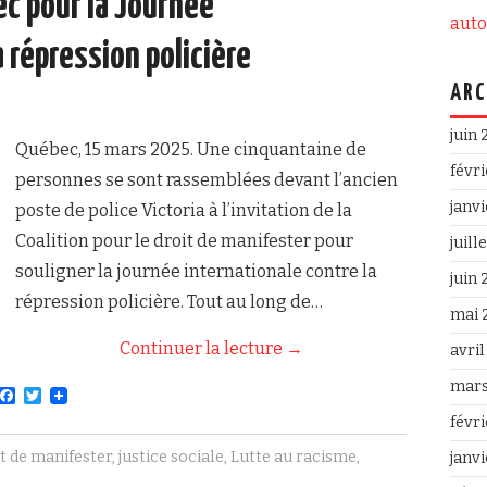
c pour la Journée
aut
 répression policière
ARC
juin
Québec, 15 mars 2025. Une cinquantaine de
févr
personnes se sont rassemblées devant l’ancien
janv
poste de police Victoria à l’invitation de la
Coalition pour le droit de manifester pour
juill
souligner la journée internationale contre la
juin
répression policière. Tout au long de…
mai 
Continuer la lecture
→
avri
mars
F
T
a
w
févr
c
i
e
t
t de manifester
,
justice sociale
,
Lutte au racisme
,
janv
b
t
o
e