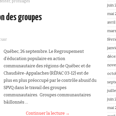
fester
,
profilages
b
t
juin
o
e
o
r
mai 
ion des groupes
k
avri
mars
cusr
févr
janv
Québec, 26 septembre. Le Regroupement
déce
d’éducation populaire en action
nove
communautaire des régions de Québec et de
Chaudière-Appalaches (RÉPAC 03-12) est de
octo
plus en plus préoccupé par le contrôle abusif du
sept
SPVQ dans le travail des groupes
juill
communautaires. Groupes communautaires
juin
bâillonnés …
mai 
Continuer la lecture
→