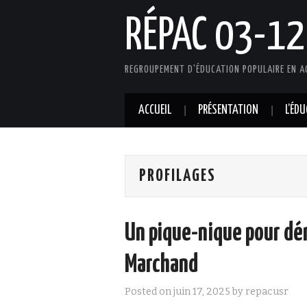
RÉPAC 03-12
REGROUPEMENT D'ÉDUCATION POPULAIRE EN A
ACCUEIL
PRÉSENTATION
L’ÉD
PROFILAGES
Un pique-nique pour dén
Marchand
Posted on
juin 17, 2025
by
repacusr