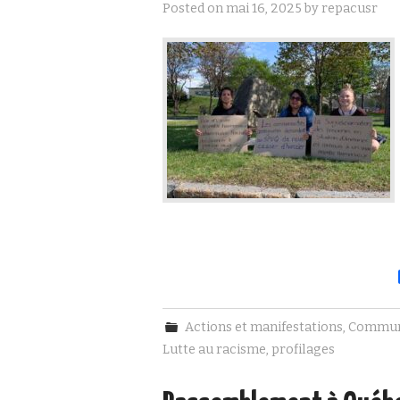
Posted on
mai 16, 2025
by
repacusr
Actions et manifestations
,
Commun
Lutte au racisme
,
profilages