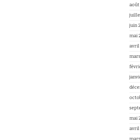
août
juill
juin
mai 
avri
mars
févr
janv
déce
octo
sept
mai 
avril
mars