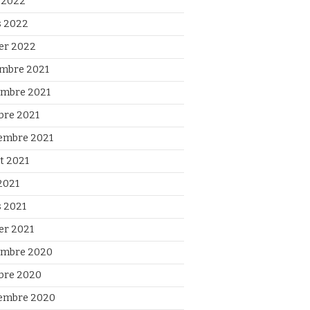
l 2022
 2022
ier 2022
mbre 2021
mbre 2021
bre 2021
embre 2021
et 2021
2021
 2021
ier 2021
mbre 2020
bre 2020
embre 2020