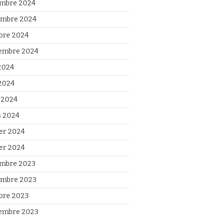
mbre 2024
mbre 2024
bre 2024
embre 2024
 2024
2024
l 2024
 2024
ier 2024
ier 2024
mbre 2023
mbre 2023
bre 2023
embre 2023