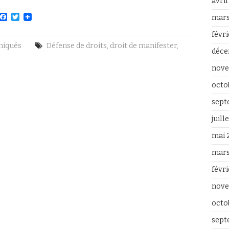
avri
F
T
mars
a
w
c
i
févr
e
t
iqués
Défense de droits
,
droit de manifester
,
b
t
déce
o
e
o
r
nove
k
octo
sept
juill
mai 
mars
févr
nove
octo
sept