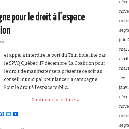
déce
o
r
k
nove
e pour le droit à l’espace
octo
tion
sept
juin
usr
mai 
et appel à interdire le port du Thin blue line par
avri
le SPVQ Québec, 17 décembre. La Coalition pour
mars
le droit de manifester sera présente ce soir au
févr
conseil municipal pour lancer la campagne
Pour le droit à l’espace public…
janv
déce
Continuer la lecture
→
nove
F
T
octo
a
w
c
i
sept
e
t