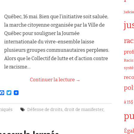
Judicia
Québec, 16 mai. Bien que l’initiative soit saluée,
ju
la marche citoyenne organisée par la Ville de
Québec pour souligner la Journée
ra
internationale du vivre-ensemble laisse
plusieurs groupes communautaires perplexes.
prof
Alors que le Collectif de lutte et d’action contre
Raci
le racisme…
syst
rec
Continuer la lecture
→
pol
F
T
a
w
c
i
à 15$
e
t
iqués
Défense de droits
,
droit de manifester
,
b
t
pu
o
e
o
r
k
Égal