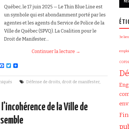
Québec, le 17 juin 2025 — Le Thin Blue Line est
un symbole qui est abondamment porté par les
ÉTI
agentes et les agents du Service de Police de la
Ville de Québec (SPVQ). La Coalition pour le
3e lien
Droit de Manifester…
Continuer la lecture
→
emploi
COP26
F
T
a
w
Dé
c
i
e
t
iqués
Défense de droits
,
droit de manifester
,
b
t
Eng
o
e
o
r
com
k
env
’incohérence de la Ville de
Fi
nsemble
pu