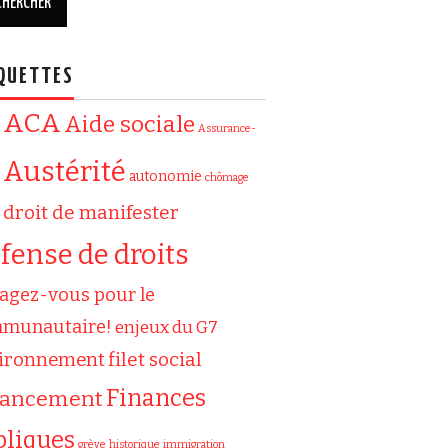
QUETTES
ACA
Aide sociale
Assurance-
Austérité
autonomie
chômage
droit de manifester
fense de droits
agez-vous pour le
munautaire!
enjeux du G7
filet social
ironnement
Finances
nancement
bliques
grève
historique
immigration