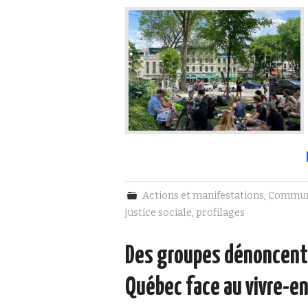
Actions et manifestations
,
Commun
justice sociale
,
profilages
Des groupes dénoncent l
Québec face au vivre-e