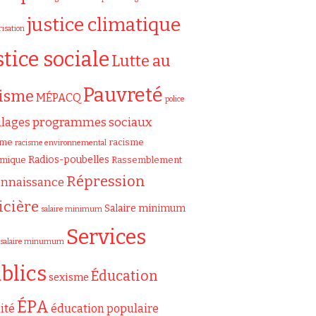
justice climatique
risation
stice sociale
Lutte au
Pauvreté
cisme
MÉPACQ
police
programmes sociaux
ilages
sme
racisme
racisme environnemental
Radios-poubelles
émique
Rassemblement
Répression
onnaissance
icière
Salaire minimum
salaire minimum
Services
salaire minumum
blics
Éducation
sexisme
ÉPA
ité
éducation populaire