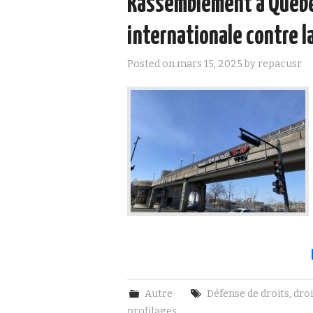
Rassemblement à Québe
internationale contre la
Posted on
mars 15, 2025
by
repacusr
Autre
Défense de droits
,
droi
profilages