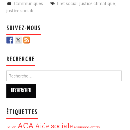
e
t
Communiqués
filet social
,
justice climatique
,
b
t
o
e
justice sociale
o
r
k
SUIVEZ-NOUS
RECHERCHE
Rechercher :
ÉTIQUETTES
ACA
Aide sociale
3e lien
Assurance-emploi