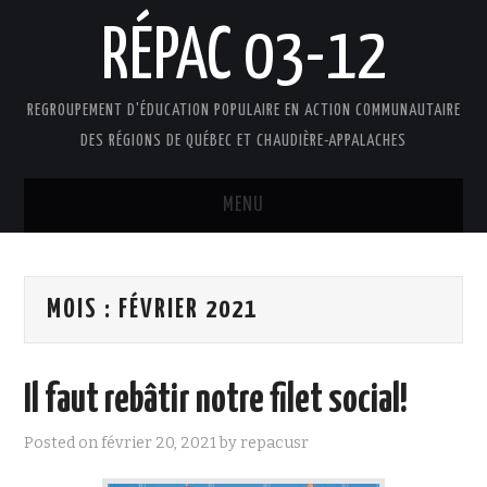
RÉPAC 03-12
REGROUPEMENT D'ÉDUCATION POPULAIRE EN ACTION COMMUNAUTAIRE
DES RÉGIONS DE QUÉBEC ET CHAUDIÈRE-APPALACHES
MENU
ACCUEIL
MOIS :
FÉVRIER 2021
PRÉSENTATION
L’ÉDUCATION POPULAIRE AUTONOME
Il faut rebâtir notre filet social!
DOCUMENTS
Posted on
février 20, 2021
by
repacusr
FAIRE UN DON !