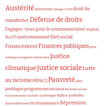
Austérité
droit de
autonomie
chômage
COP26
Défense de droits
manifester
Engagez-vous pour le communautaire!
enjeux
filet social
environnement
du G7
Finances publiques
Financement
grève
justice
historique
immigration
Judiciarisation
justice sociale
climatique
Lutte
Pauvreté
au racisme
MÉPACQ
police
programmes sociaux
profilages
Racisme
racisme
Radios-poubelles
racisme systémique
environnemental
Répression
reconnaissance
Rassemblement