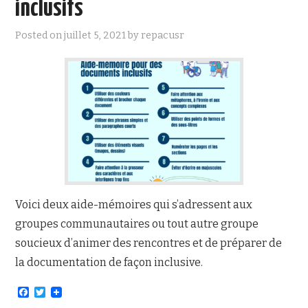
inclusifs
NOUS JOINDRE
Posted on
juillet 5, 2021
by
repacusr
Voici deux aide-mémoires qui s’adressent aux
groupes communautaires ou tout autre groupe
soucieux d’animer des rencontres et de préparer de
la documentation de façon inclusive.
F
T
a
w