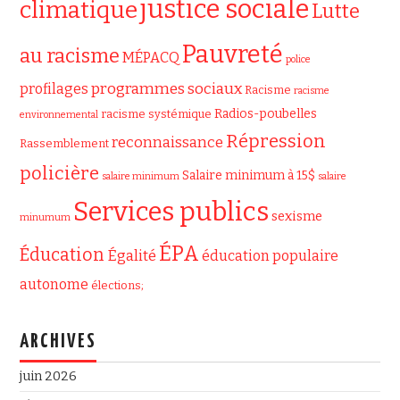
justice sociale
climatique
Lutte
Pauvreté
au racisme
MÉPACQ
police
programmes sociaux
profilages
Racisme
racisme
Radios-poubelles
racisme systémique
environnemental
Répression
reconnaissance
Rassemblement
policière
Salaire minimum à 15$
salaire minimum
salaire
Services publics
sexisme
minumum
ÉPA
Éducation
Égalité
éducation populaire
autonome
élections;
ARCHIVES
juin 2026