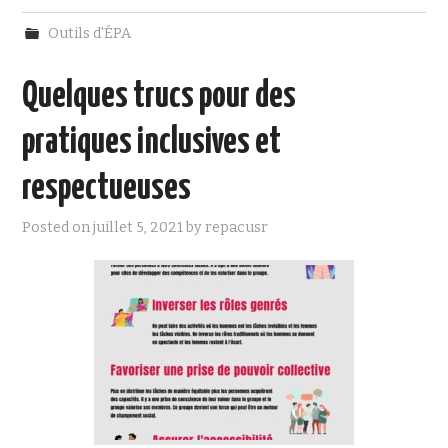
c
i
e
t
Outils d'ÉPA
b
t
o
e
o
r
Quelques trucs pour des
k
pratiques inclusives et
respectueuses
Posted on
juillet 5, 2021
by
repacusr