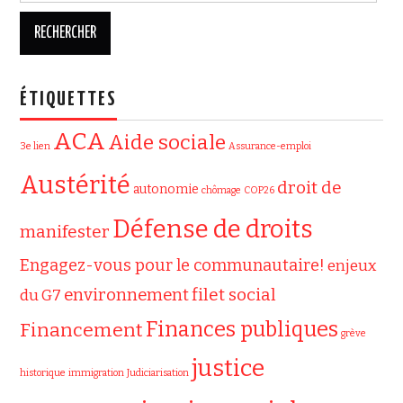
ÉTIQUETTES
ACA
Aide sociale
3e lien
Assurance-emploi
Austérité
droit de
autonomie
chômage
COP26
Défense de droits
manifester
Engagez-vous pour le communautaire!
enjeux
filet social
environnement
du G7
Finances publiques
Financement
grève
justice
historique
immigration
Judiciarisation