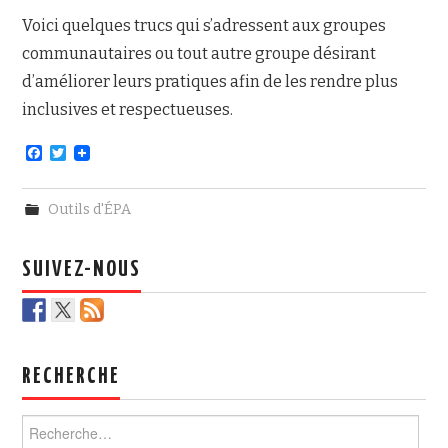
Voici quelques trucs qui s’adressent aux groupes
communautaires ou tout autre groupe désirant
d’améliorer leurs pratiques afin de les rendre plus
inclusives et respectueuses.
F
T
a
w
c
i
e
t
Outils d'ÉPA
b
t
o
e
o
r
k
SUIVEZ-NOUS
RECHERCHE
Rechercher :