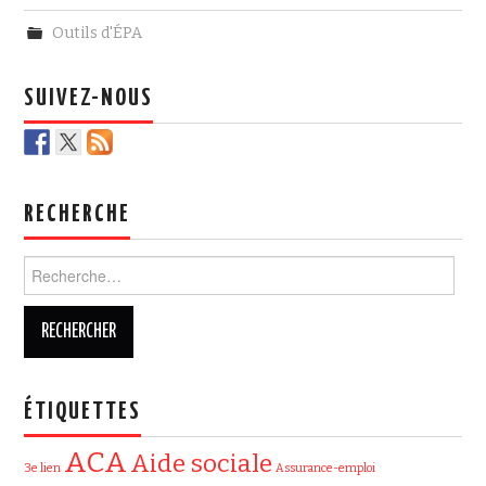
c
i
e
t
Outils d'ÉPA
b
t
o
e
o
r
k
SUIVEZ-NOUS
RECHERCHE
Rechercher :
ÉTIQUETTES
ACA
Aide sociale
3e lien
Assurance-emploi