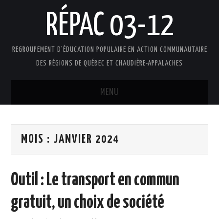
RÉPAC 03-12
REGROUPEMENT D'ÉDUCATION POPULAIRE EN ACTION COMMUNAUTAIRE
DES RÉGIONS DE QUÉBEC ET CHAUDIÈRE-APPALACHES
MENU
ACCUEIL
MOIS :
JANVIER 2024
PRÉSENTATION
L’ÉDUCATION POPULAIRE AUTONOME
Outil : Le transport en commun
DOCUMENTS
gratuit, un choix de société
FAIRE UN DON !