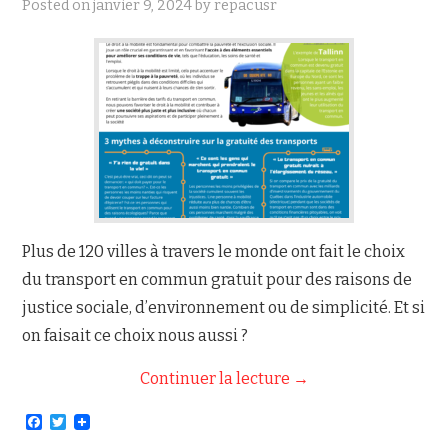
Posted on
janvier 9, 2024
by
repacusr
NOUS JOINDRE
Plus de 120 villes à travers le monde ont fait le choix
du transport en commun gratuit pour des raisons de
justice sociale, d’environnement ou de simplicité. Et si
on faisait ce choix nous aussi ?
Continuer la lecture
→
F
T
a
w