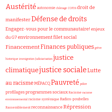
Austérité
droit de
autonomie
chômage
COP26
Défense de droits
manifester
Engagez-vous pour le communautaire!
enjeux
filet social
environnement
du G7
Finances publiques
Financement
grève
justice
historique
immigration
Judiciarisation
justice sociale
climatique
Lutte
Pauvreté
au racisme
MÉPACQ
police
programmes sociaux
profilages
Racisme
racisme
Radios-poubelles
racisme systémique
environnemental
Répression
reconnaissance
Rassemblement