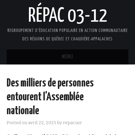
RÉPAC 03-12
REGROUPEMENT D'ÉDUCATION POPULAIRE EN ACTION COMMUNAUTAIRE
DES RÉGIONS DE QUÉBEC ET CHAUDIÈRE-APPALACHES
MENU
ACCUEIL
Des milliers de personnes
PRÉSENTATION
entourent l’Assemblée
L’ÉDUCATION POPULAIRE AUTONOME
nationale
DOCUMENTS
Posted on
avril 22, 2025
by
repacusr
FAIRE UN DON !