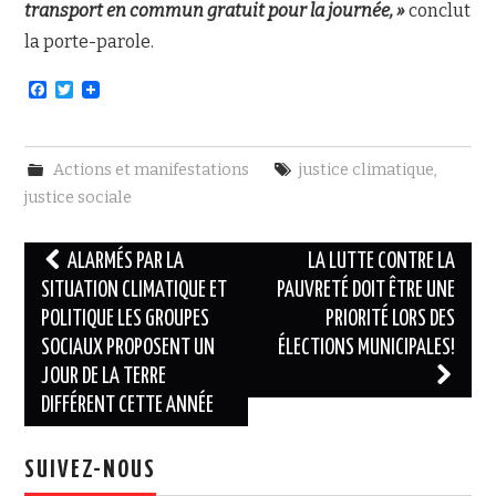
transport en commun gratuit pour la journée, »
conclut
la porte-parole.
F
T
a
w
c
i
e
t
b
t
Actions et manifestations
justice climatique
,
o
e
o
r
justice sociale
k
Navigation
ALARMÉS PAR LA
LA LUTTE CONTRE LA
des
SITUATION CLIMATIQUE ET
PAUVRETÉ DOIT ÊTRE UNE
POLITIQUE LES GROUPES
PRIORITÉ LORS DES
articles
SOCIAUX PROPOSENT UN
ÉLECTIONS MUNICIPALES!
JOUR DE LA TERRE
DIFFÉRENT CETTE ANNÉE
SUIVEZ-NOUS