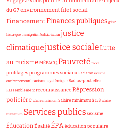
Engagez-vous pour le communautaire!
enjeux
filet social
environnement
du G7
Finances publiques
Financement
grève
justice
historique
immigration
Judiciarisation
justice sociale
climatique
Lutte
Pauvreté
au racisme
MÉPACQ
police
programmes sociaux
profilages
Racisme
racisme
Radios-poubelles
racisme systémique
environnemental
Répression
reconnaissance
Rassemblement
policière
Salaire minimum à 15$
salaire minimum
salaire
Services publics
sexisme
minumum
ÉPA
Éducation
Égalité
éducation populaire