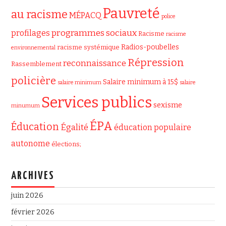
Pauvreté
au racisme
MÉPACQ
police
programmes sociaux
profilages
Racisme
racisme
Radios-poubelles
racisme systémique
environnemental
Répression
reconnaissance
Rassemblement
policière
Salaire minimum à 15$
salaire minimum
salaire
Services publics
sexisme
minumum
ÉPA
Éducation
Égalité
éducation populaire
autonome
élections;
ARCHIVES
juin 2026
février 2026