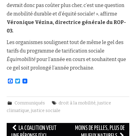
devrait donc pas coûter plus cher, c’est une question
de mobilité durable et d’équité sociale! », affirme
Véronique Vézina, directrice générale du ROP-
03.
Les organismes soulignent tout de même le gel des
tarifs du programme de tarification sociale
Équimobilité
pour l’année en cours et souhaitent que
ce gel soit prolongé l’année prochaine.
F
T
a
w
c
i
e
t
b
t
Communiqués
droit à la mobilité
,
justice
o
e
o
r
climatique
,
justice sociale
k
Navigation
LA COALITION VEUT
MOINS DE PELLES, PLUS DE