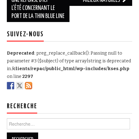
des
UNE RÉPONSE D’ICI
MILIEUX NATURELS
L’ÉTÉ CONCERNANT LE
articles
PORT DE LA THIN BLUE LINE
SUIVEZ-NOUS
Deprecated
: preg_replace_callback(): Passing null to
parameter #3 ($subject) of type array|string is deprecated
in
/clients/repac/public_html/wp-includes/kses.php
on line
2297
RECHERCHE
Rechercher :