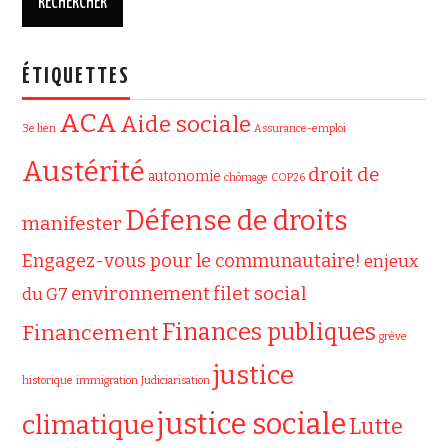
ÉTIQUETTES
ACA
Aide sociale
3e lien
Assurance-emploi
Austérité
droit de
autonomie
chômage
COP26
Défense de droits
manifester
Engagez-vous pour le communautaire!
enjeux
filet social
environnement
du G7
Finances publiques
Financement
grève
justice
historique
immigration
Judiciarisation
justice sociale
climatique
Lutte