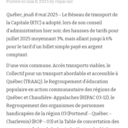
Posted on
mai 8, 2025
by
repacusr
NOUS JOINDRE
Québec, jeudi 8 mai 2025
– Le Réseau de transport de
la Capitale (RTC) a adopté, lors de son conseil
d’administration hier soir, des hausses de tarifs pour
juillet 2025 moyennant 3%, mais allant jusqu’à 6%
pour le tarif d’un billet simple payé en argent
comptant.
D’une voix commune, Accès transports viables, le
Collectif pour un transport abordable et accessible à
Québec (TRAAQ), le Regroupement d’éducation
populaire en action communautaire des régions de
Québec et Chaudière-Appalaches (REPAC 03-12), le
Regroupement des organismes de personnes
handicapées de la région 03 (Portneuf – Québec –
Charlevoix) (ROP – 03) et la Table de concertation des