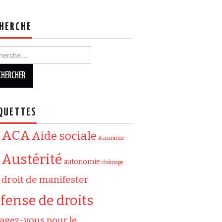
HERCHE
ercher :
QUETTES
ACA
Aide sociale
Assurance-
Austérité
autonomie
chômage
droit de manifester
fense de droits
agez-vous pour le