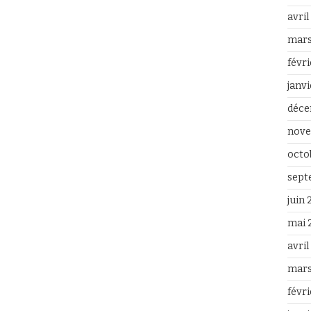
avri
mars
févr
janv
déce
nove
octo
sept
juin
mai 
avri
mars
févr