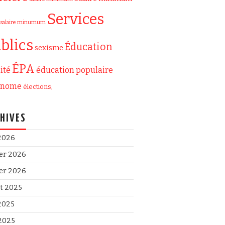
Services
salaire minumum
blics
Éducation
sexisme
ÉPA
ité
éducation populaire
onome
élections;
HIVES
 2026
ier 2026
ier 2026
et 2025
 2025
2025