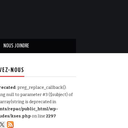
NOUS JOINDRE
VEZ-NOUS
recated
: preg_replace_callback():
ing null to parameter #3 ($subject) of
array|string is deprecated in
ents/repac/public_html/wp-
udes/kses.php
on line
2297