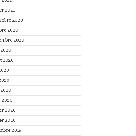
 2021
ier 2021
mbre 2020
bre 2020
embre 2020
 2020
et 2020
 2020
2020
l 2020
 2020
ier 2020
ier 2020
mbre 2019