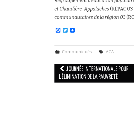
Regroupement d’éducation populair
et Chaudière-Appalaches
(RÉPAC 03-
communautaires de la région 03
(RO
F
T
a
w
c
i
e
t
b
t
Communiqués
ACA
o
e
o
r
k
Navigation
JOURNÉE INTERNATIONALE POUR
des
L’ÉLIMINATION DE LA PAUVRETÉ
articles