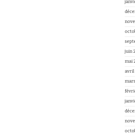
janv
déce
nove
octo
sept
juin
mai 
avri
mars
févr
janv
déce
nove
octo