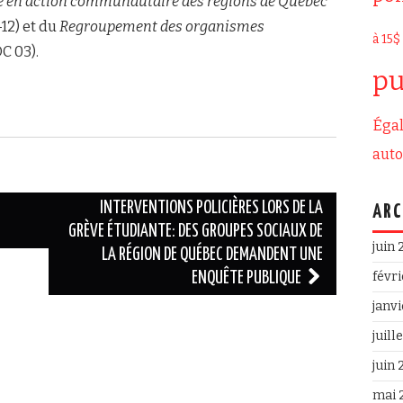
e en action communautaire des régions de Québec
12) et du
Regroupement des organismes
à 15$
C 03).
pu
Égal
aut
INTERVENTIONS POLICIÈRES LORS DE LA
ARC
GRÈVE ÉTUDIANTE: DES GROUPES SOCIAUX DE
juin
LA RÉGION DE QUÉBEC DEMANDENT UNE
févr
ENQUÊTE PUBLIQUE
janv
juill
juin
mai 