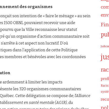
tionnement des organismes
com
env
nonçait son intention de « faire le ménage » au sein
es 1500 OBNL pouvaient recevoir une aide
Fi
 pourvu que la Ville reconnaisse leur statut
pu
lgré qu’un organisme d’action communautaire soit
’arrête à cet aspect non lucratif. D’où
Judicia
ques dans l’application de cette Politique
ju
e des membres et bénévoles avec les coordonnées
ra
bution
prof
lle ardemment à limiter les impacts
Raci
présente les 320 organismes communautaires
syst
 de Québec. Cette délégation se compose de;
l’Alliance
rec
rétablissement en santé mentale (AGIR)
,
du
pol