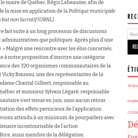
le maire de Québec, Régis Labeaume, afin de
de la mise en application de la
Politique municipale
REC
but non lucratif (OBNL).
re fait suite à un long processus de discussions
Rech
t administratives que politiques. Après plus d’une
. « Malgré une rencontre avec les élus concernés,
 à notre proposition d’inscrire une catégorie
sance des 320 organismes communautaires de la
ÉTI
it Vicky Brazeau, une des représentantes de la
adame Chantal Gilbert, responsable au
3e lien
 Québec et monsieur Sylvain Légaré, responsable
unautaire s’est tenue en juin, sans aucun retour
emploi
tration des effets pernicieux de l’application
COP26
 serions attendu à un minimum de pourparlers avec
Dé
artenaire incontournable de l’action
Rice, aussi membre de la délégation.
Eng