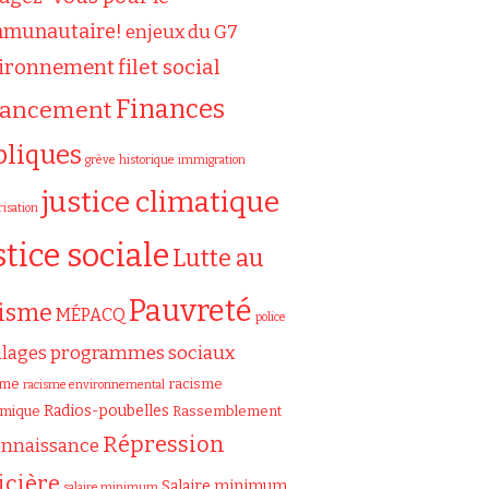
munautaire!
enjeux du G7
filet social
ironnement
Finances
nancement
bliques
grève
historique
immigration
justice climatique
risation
stice sociale
Lutte au
Pauvreté
cisme
MÉPACQ
police
programmes sociaux
ilages
sme
racisme
racisme environnemental
Radios-poubelles
émique
Rassemblement
Répression
onnaissance
icière
Salaire minimum
salaire minimum