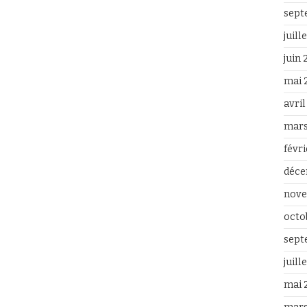
sept
juill
juin
mai 
avri
mars
févr
déce
nove
octo
sept
juill
mai 