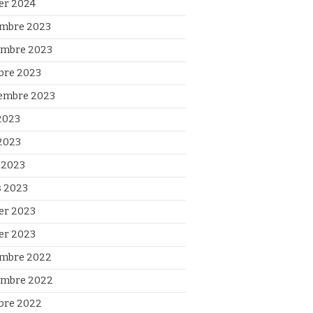
ier 2024
mbre 2023
mbre 2023
bre 2023
embre 2023
 2023
2023
l 2023
 2023
ier 2023
ier 2023
mbre 2022
mbre 2022
bre 2022