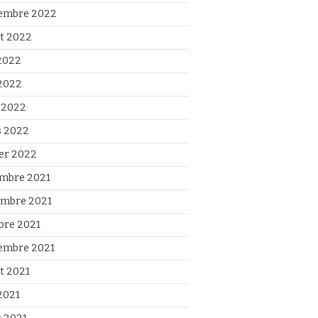
embre 2022
et 2022
 2022
2022
l 2022
 2022
ier 2022
mbre 2021
mbre 2021
bre 2021
embre 2021
et 2021
2021