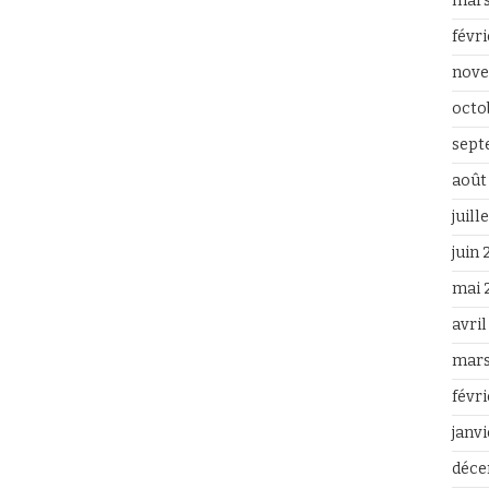
mars
févr
nove
octo
sept
août
juill
juin
mai 
avri
mars
févr
janv
déce