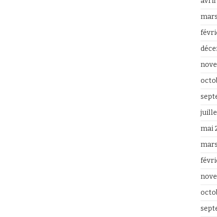
avri
mars
févr
déce
nove
octo
sept
juill
mai 
mars
févr
nove
octo
sept