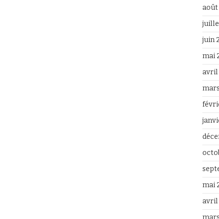
août
juill
juin
mai 
avri
mars
févr
janv
déce
octo
sept
mai 
avril
mars