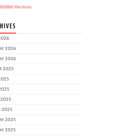
onome
élections;
HIVES
 2026
ier 2026
ier 2026
et 2025
 2025
2025
l 2025
 2025
ier 2025
ier 2025