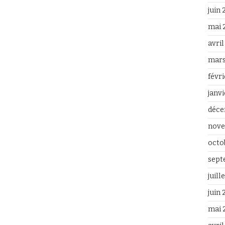
juin
mai 
avri
mars
févr
janv
déce
nove
octo
sept
juill
juin
mai 