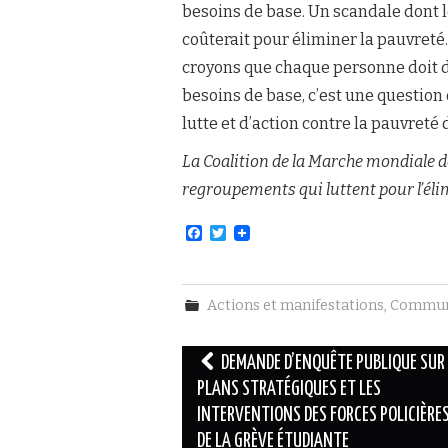
besoins de base. Un scandale dont l
coûterait pour éliminer la pauvreté.
croyons que chaque personne doit d
besoins de base, c’est une question d
lutte et d’action contre la pauvreté
La Coalition de la Marche mondiale d
regroupements qui luttent pour l’éli
F
T
a
w
c
i
e
t
b
t
Actions et manifestations
,
Commun
o
e
o
r
k
Navigation
DEMANDE D’ENQUÊTE PUBLIQUE SUR 
des
PLANS STRATÉGIQUES ET LES
INTERVENTIONS DES FORCES POLICIÈRE
articles
DE LA GRÈVE ÉTUDIANTE