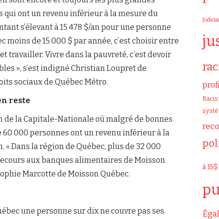
 qui ont un revenu inférieur à la mesure du
Judicia
ant s’élevant à 15 478 $/an pour une personne
ju
c moins de 15 000 $ par année, c’est choisir entre
t travailler. Vivre dans la pauvreté, c’est devoir
ra
les », s’est indigné Christian Loupret de
roits sociaux de Québec Métro.
prof
Raci
en reste
syst
on de la Capitale-Nationale où malgré de bonnes
rec
60 000 personnes ont un revenu inférieur à la
pol
 « Dans la région de Québec, plus de 32 000
 recours aux banques alimentaires de Moisson
à 15$
Sophie Marcotte de Moisson Québec.
pu
Québec une personne sur dix ne couvre pas ses
Égal