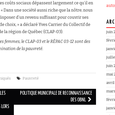
es coûts sociaux dépassent largement ce qu’il en
aut
 « Dans une société aussi riche que la nôtre, nous
isposer d’un revenu suffisant pour couvrir ses
ARC
e choix, » a déclaré Yves Carrier du Collectif de
 de la région de Québec (CLAP-03).
juin
févr
es femmes, le CLAP-03 et le RÉPAC 03-12 sont des
mination de la pauvreté.
janv
juill
juin
mai 
iqués
Pauvreté
avri
mars
LES
POLITIQUE MUNICIPALE DE RECONNAISSANCE
DES OBNL
févr
S LORS
janv