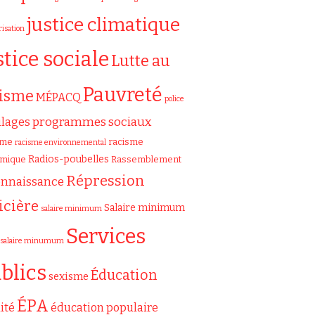
justice climatique
risation
stice sociale
Lutte au
Pauvreté
cisme
MÉPACQ
police
programmes sociaux
ilages
sme
racisme
racisme environnemental
Radios-poubelles
émique
Rassemblement
Répression
onnaissance
icière
Salaire minimum
salaire minimum
Services
salaire minumum
blics
Éducation
sexisme
ÉPA
ité
éducation populaire