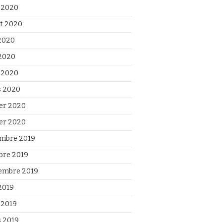
 2020
et 2020
 2020
2020
l 2020
 2020
ier 2020
ier 2020
mbre 2019
bre 2019
embre 2019
2019
 2019
 2019