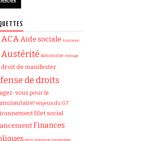
QUETTES
ACA
Aide sociale
Assurance-
Austérité
autonomie
chômage
droit de manifester
fense de droits
agez-vous pour le
munautaire!
enjeux du G7
filet social
ironnement
Finances
nancement
bliques
grève
historique
immigration