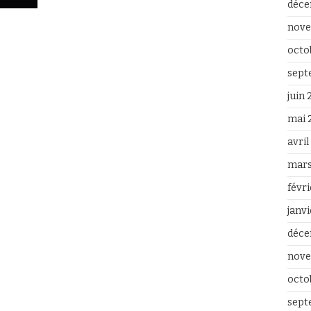
déce
nove
octo
sept
juin
mai 
avri
mars
févr
janv
déce
nove
octo
sept