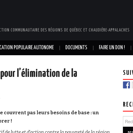
CTION COMMUNAUTAIRE DES RÉGIONS DE QUÉBEC ET CHAUDIÈRE-APPALACHES
UCATION POPULAIRE AUTONOME
DOCUMENTS
FAIRE UN DON !
pour l’élimination de la
SUI
r
REC
 couvrent pas leurs besoins de base :
un
Rech
rer !
tif de lutte et d’action contre la pauvreté de la région