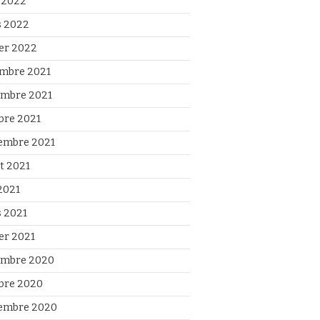
l 2022
 2022
ier 2022
mbre 2021
mbre 2021
bre 2021
embre 2021
et 2021
2021
 2021
ier 2021
mbre 2020
bre 2020
embre 2020