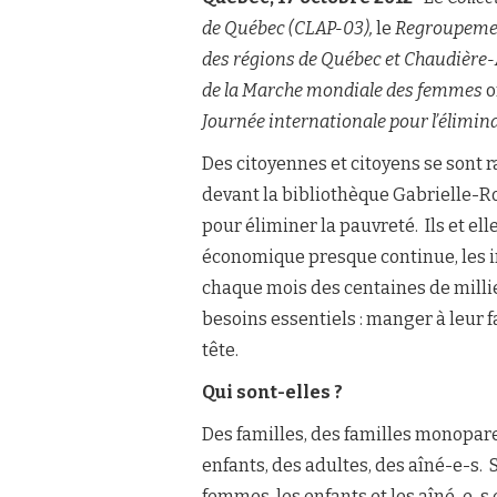
de Québec (CLAP-03),
le
Regroupemen
des régions de Québec et Chaudière
de la Marche mondiale des femmes
o
Journée internationale pour l’élimina
Des citoyennes et citoyens se sont 
devant la bibliothèque Gabrielle-R
pour éliminer la pauvreté. Ils et e
économique presque continue, les 
chaque mois des centaines de millie
besoins essentiels : manger à leur f
tête.
Qui sont-elles ?
Des familles, des familles monopare
enfants, des adultes, des aîné-e-s. 
femmes, les enfants et les aîné-e-s 