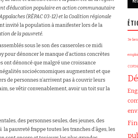
t d’éducation populaire en action communautaire
-Appalaches
(RÉPAC 03-12) et la Coalition régionale
ÉTI
nt invité la population à manifester lors de la
tion de la pauvreté.
3e lien
rassemblés sous le son des casseroles ce midi
oy pour dénoncer le manque d’actions concrètes
emploi
lles ont dénoncé que malgré une croissance
COP26
inégalités socioéconomiques augmentent et que
Dé
rs de personnes n’arrivent pas à couvrir leurs
aim, se vêtir convenablement, avoir un toit sur la
Eng
com
env
ntales, des personnes seules, des jeunes, des
Fi
Si la pauvreté frappe toutes les tranches d’âges, les
pu
en sont encore et toujours les plus grandes