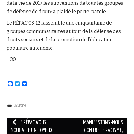
de la vie de 2017 les subventions de tous les groupes
de défense de droit» a plaidé le porte-parole.
Le RÉPAC 03-12 rassemble une cinquantaine de
groupes communautaires autour de la défense des
droits sociaux et de la promotion de l’éducation
populaire autonome.
– 30 –
F
T
a
w
c
i
e
t
b
t
Autre
o
e
o
r
k
Navigation
LE RÉPAC VOUS
MANIFESTONS-NOUS
des
SOUHAITE UN JOYEUX
CONTRE LE RACISME,