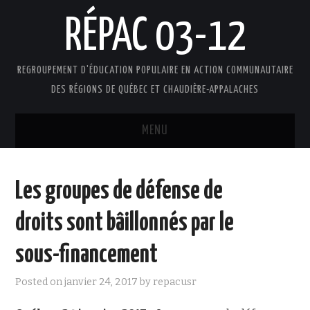
RÉPAC 03-12
REGROUPEMENT D'ÉDUCATION POPULAIRE EN ACTION COMMUNAUTAIRE
DES RÉGIONS DE QUÉBEC ET CHAUDIÈRE-APPALACHES
MENU
ACCUEIL
Les groupes de défense de
PRÉSENTATION
droits sont bâillonnés par le
L’ÉDUCATION POPULAIRE AUTONOME
sous-financement
DOCUMENTS
Posted on
janvier 24, 2017
by
repacusr
FAIRE UN DON !