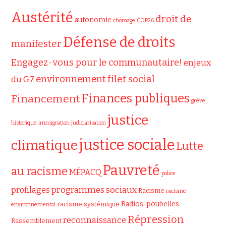
Austérité
droit de
autonomie
chômage
COP26
Défense de droits
manifester
Engagez-vous pour le communautaire!
enjeux
filet social
environnement
du G7
Finances publiques
Financement
grève
justice
historique
immigration
Judiciarisation
justice sociale
climatique
Lutte
Pauvreté
au racisme
MÉPACQ
police
programmes sociaux
profilages
Racisme
racisme
Radios-poubelles
racisme systémique
environnemental
Répression
reconnaissance
Rassemblement