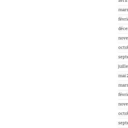
avri
mars
févr
déce
nove
octo
sept
juill
mai 
mars
févr
nove
octo
sept