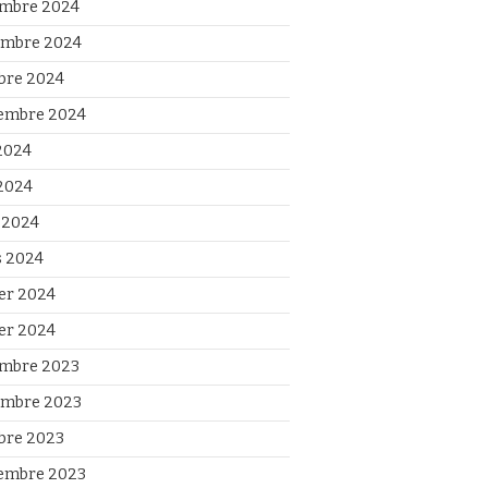
mbre 2024
mbre 2024
bre 2024
embre 2024
 2024
2024
l 2024
 2024
ier 2024
ier 2024
mbre 2023
mbre 2023
bre 2023
embre 2023