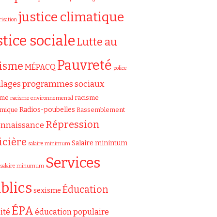
justice climatique
risation
stice sociale
Lutte au
Pauvreté
cisme
MÉPACQ
police
programmes sociaux
ilages
sme
racisme
racisme environnemental
Radios-poubelles
émique
Rassemblement
Répression
onnaissance
icière
Salaire minimum
salaire minimum
Services
salaire minumum
blics
Éducation
sexisme
ÉPA
ité
éducation populaire