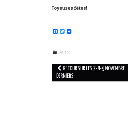
Joyeuses fêtes!
F
T
a
w
c
i
e
t
b
t
Autre
o
e
o
r
k
Navigation
RETOUR SUR LES 7-8-9 NOVEMBRE
des
DERNIERS!
articles