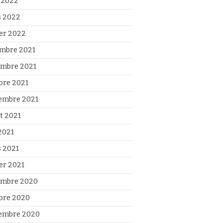
l 2022
 2022
ier 2022
mbre 2021
mbre 2021
bre 2021
embre 2021
et 2021
2021
 2021
ier 2021
mbre 2020
bre 2020
embre 2020