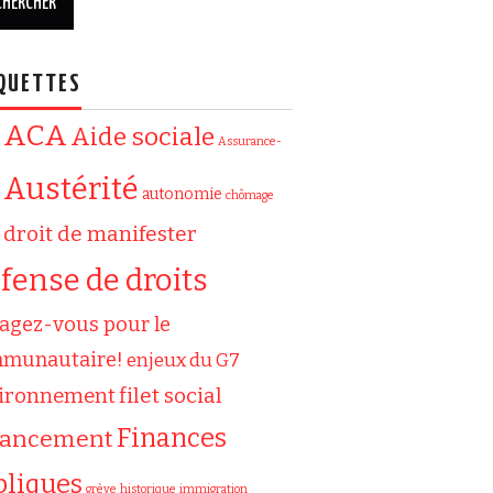
QUETTES
ACA
Aide sociale
Assurance-
Austérité
autonomie
chômage
droit de manifester
fense de droits
agez-vous pour le
munautaire!
enjeux du G7
filet social
ironnement
Finances
nancement
bliques
grève
historique
immigration