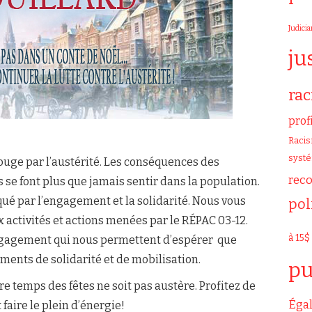
Judicia
ju
ra
prof
Raci
syst
ouge par l’austérité. Les conséquences des
rec
se font plus que jamais sentir dans la population.
qué par l’engagement et la solidarité. Nous vous
pol
activités et actions menées par le RÉPAC 03-12.
à 15$
 engagement qui nous permettent d’espérer que
ents de solidarité et de mobilisation.
pu
e temps des fêtes ne soit pas austère. Profitez de
Égal
faire le plein d’énergie!