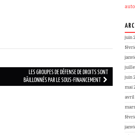
aut
ARC
juin
févr
janv
juill
LES GROUPES DE DÉFENSE DE DROITS SONT
juin
BÂILLONNÉS PAR LE SOUS-FINANCEMENT
mai 
avri
mars
févr
janv