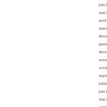
juin
mai 
avri
mars
févr
janv
déce
nove
octo
sept
juill
juin
mai 