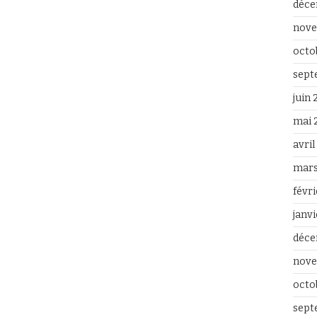
déce
nove
octo
sept
juin
mai 
avri
mars
févr
janv
déce
nove
octo
sept