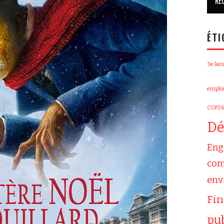
ÉTI
3e lien
emploi
COP26
Dé
Eng
com
env
Fi
pu