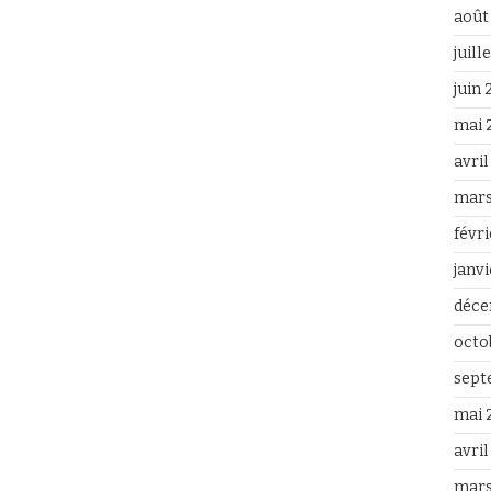
août
juill
juin
mai 
avri
mars
févr
janv
déce
octo
sept
mai 
avril
mars