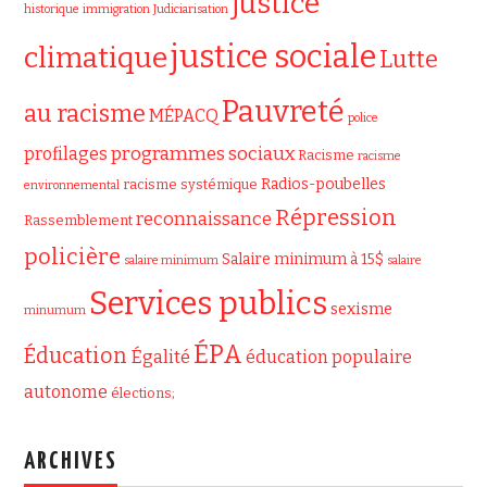
justice
historique
immigration
Judiciarisation
justice sociale
climatique
Lutte
Pauvreté
au racisme
MÉPACQ
police
programmes sociaux
profilages
Racisme
racisme
Radios-poubelles
racisme systémique
environnemental
Répression
reconnaissance
Rassemblement
policière
Salaire minimum à 15$
salaire minimum
salaire
Services publics
sexisme
minumum
ÉPA
Éducation
Égalité
éducation populaire
autonome
élections;
ARCHIVES