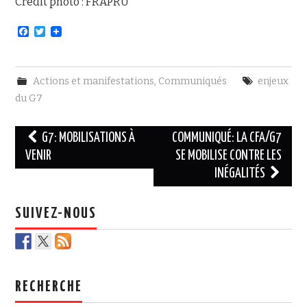
Crédit photo : FRAPRU
F
T
a
w
c
i
e
t
b
t
Actions et manifestations
,
Communiqués
enjeux
o
e
o
r
du G7
k
Navigation
G7: MOBILISATIONS À
COMMUNIQUÉ: LA CFA/G7
des
VENIR
SE MOBILISE CONTRE LES
INÉGALITÉS
articles
SUIVEZ-NOUS
RECHERCHE