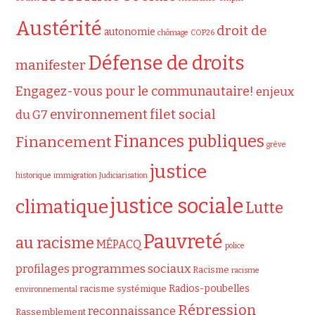
Austérité
droit de
autonomie
chômage
COP26
Défense de droits
manifester
Engagez-vous pour le communautaire!
enjeux
filet social
environnement
du G7
Finances publiques
Financement
grève
justice
historique
immigration
Judiciarisation
justice sociale
climatique
Lutte
Pauvreté
au racisme
MÉPACQ
police
programmes sociaux
profilages
Racisme
racisme
Radios-poubelles
racisme systémique
environnemental
Répression
reconnaissance
Rassemblement