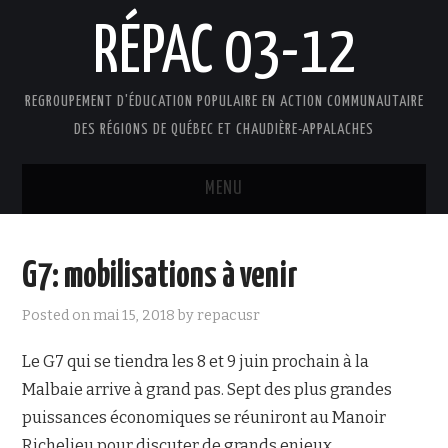
RÉPAC 03-12
REGROUPEMENT D'ÉDUCATION POPULAIRE EN ACTION COMMUNAUTAIRE
DES RÉGIONS DE QUÉBEC ET CHAUDIÈRE-APPALACHES
MENU
ACCUEIL
G7: mobilisations à venir
PRÉSENTATION
Posted on
mai 15, 2018
by
repacusr
L’ÉDUCATION POPULAIRE AUTONOME
Le G7 qui se tiendra les 8 et 9 juin prochain à la
Malbaie arrive à grand pas. Sept des plus grandes
DOCUMENTS
puissances économiques se réuniront au Manoir
FAIRE UN DON !
Richelieu pour discuter de grands enjeux