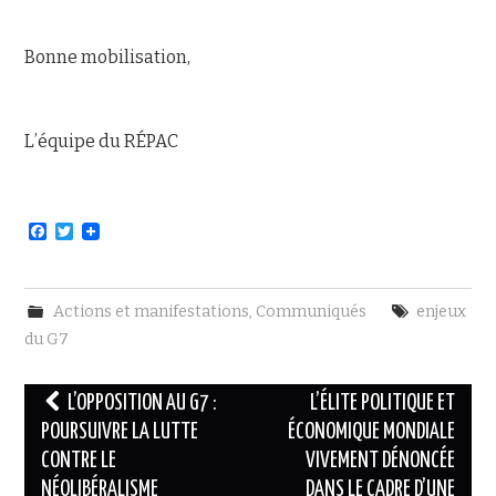
Bonne mobilisation,
L’équipe du RÉPAC
F
T
a
w
c
i
e
t
b
t
Actions et manifestations
,
Communiqués
enjeux
o
e
o
r
du G7
k
Navigation
L’OPPOSITION AU G7 :
L’ÉLITE POLITIQUE ET
des
POURSUIVRE LA LUTTE
ÉCONOMIQUE MONDIALE
CONTRE LE
VIVEMENT DÉNONCÉE
articles
NÉOLIBÉRALISME
DANS LE CADRE D’UNE