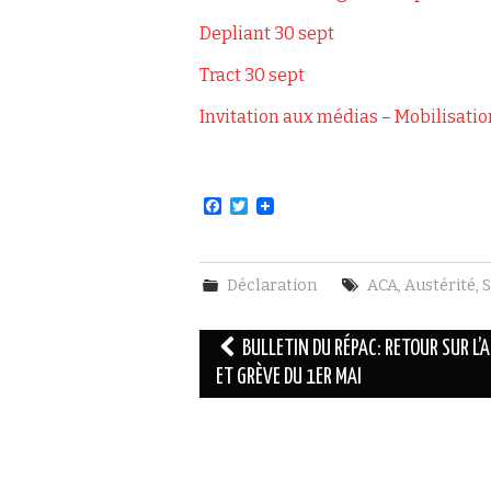
Depliant 30 sept
Tract 30 sept
Invitation aux médias – Mobilisat
F
T
a
w
c
i
e
t
b
t
Déclaration
ACA
,
Austérité
,
S
o
e
o
r
k
Navigation
BULLETIN DU RÉPAC: RETOUR SUR L’
des
ET GRÈVE DU 1ER MAI
articles