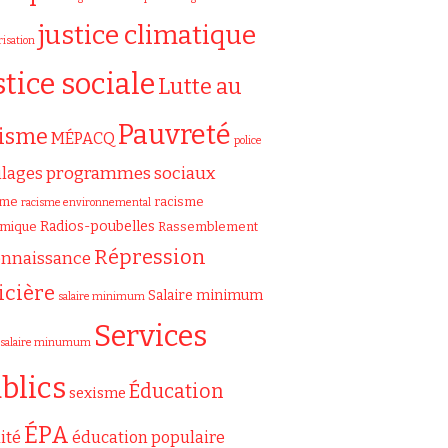
justice climatique
risation
stice sociale
Lutte au
Pauvreté
cisme
MÉPACQ
police
programmes sociaux
ilages
sme
racisme
racisme environnemental
Radios-poubelles
émique
Rassemblement
Répression
onnaissance
icière
Salaire minimum
salaire minimum
Services
salaire minumum
blics
Éducation
sexisme
ÉPA
ité
éducation populaire