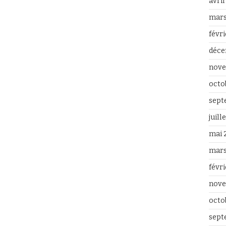
avri
mars
févr
déce
nove
octo
sept
juill
mai 
mars
févr
nove
octo
sept