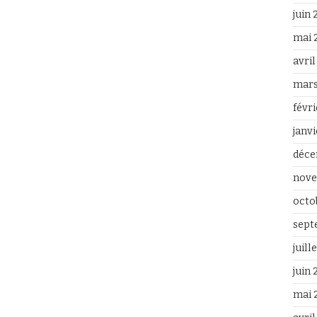
juin
mai 
avri
mars
févr
janv
déce
nove
octo
sept
juill
juin
mai 