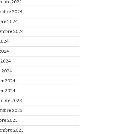
mbre 2024
mbre 2024
bre 2024
embre 2024
 2024
2024
l 2024
 2024
ier 2024
ier 2024
mbre 2023
mbre 2023
bre 2023
embre 2023