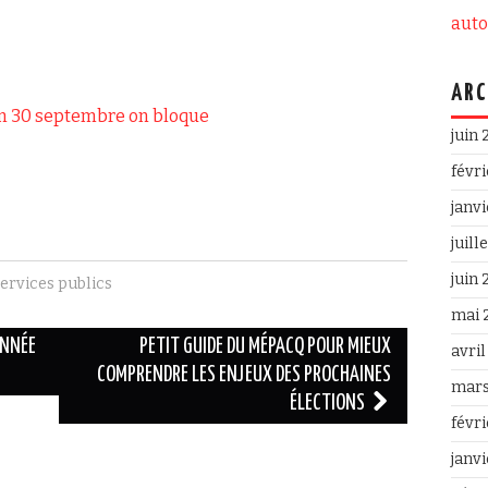
aut
ARC
ion 30 septembre on bloque
juin
févr
janv
juill
juin
ervices publics
mai 
ANNÉE
PETIT GUIDE DU MÉPACQ POUR MIEUX
avri
COMPRENDRE LES ENJEUX DES PROCHAINES
mars
ÉLECTIONS
févr
janv