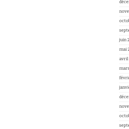
déce
nove
octo
sept
juin
mai 
avri
mars
févr
janv
déce
nove
octo
sept