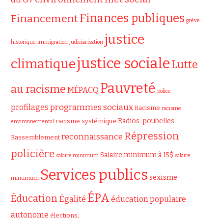
Finances publiques
Financement
grève
justice
historique
immigration
Judiciarisation
justice sociale
climatique
Lutte
Pauvreté
au racisme
MÉPACQ
police
programmes sociaux
profilages
Racisme
racisme
Radios-poubelles
racisme systémique
environnemental
Répression
reconnaissance
Rassemblement
policière
Salaire minimum à 15$
salaire minimum
salaire
Services publics
sexisme
minumum
ÉPA
Éducation
Égalité
éducation populaire
autonome
élections;