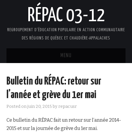
RÉPAC 03-12
REGROUPEMENT D'ÉDUCATION POPULAIRE EN ACTION COMMUNAUTAIRE
DES RÉGIONS DE QUÉBEC ET CHAUDIÈRE-APPALACHES
MENU
ACCUEIL
Bulletin du RÉPAC: retour sur
PRÉSENTATION
l’année et grève du 1er mai
L’ÉDUCATION POPULAIRE AUTONOME
Posted on
juin 20, 2015
by
repacusr
DOCUMENTS
Ce bulletin du RÉPAC fait un retour sur l’année 2014-
2015 et sur la journée de grève du 1er mai.
FAIRE UN DON !