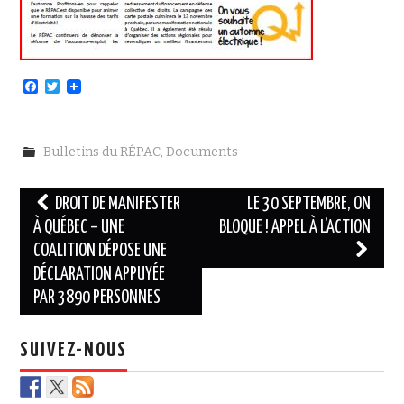
F
T
a
w
c
i
e
t
b
t
Bulletins du RÉPAC
,
Documents
o
e
o
r
k
Navigation
DROIT DE MANIFESTER
LE 30 SEPTEMBRE, ON
des
À QUÉBEC – UNE
BLOQUE ! APPEL À L’ACTION
COALITION DÉPOSE UNE
articles
DÉCLARATION APPUYÉE
PAR 3890 PERSONNES
SUIVEZ-NOUS