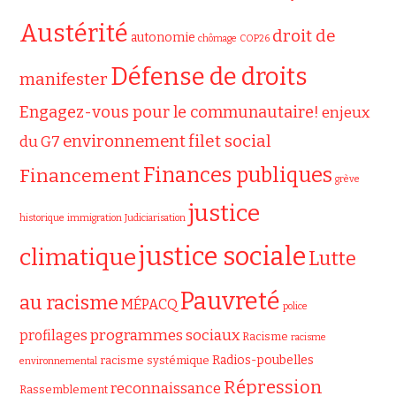
Austérité
droit de
autonomie
chômage
COP26
Défense de droits
manifester
Engagez-vous pour le communautaire!
enjeux
filet social
environnement
du G7
Finances publiques
Financement
grève
justice
historique
immigration
Judiciarisation
justice sociale
climatique
Lutte
Pauvreté
au racisme
MÉPACQ
police
programmes sociaux
profilages
Racisme
racisme
Radios-poubelles
racisme systémique
environnemental
Répression
reconnaissance
Rassemblement