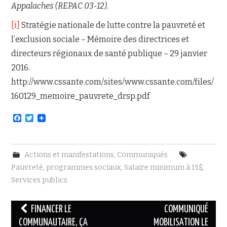
Appalaches (REPAC 03-12).
[i]
Stratégie nationale de lutte contre la pauvreté et
l’exclusion sociale – Mémoire des directrices et
directeurs régionaux de santé publique – 29 janvier
2016.
http://www.cssante.com/sites/www.cssante.com/files/
160129_memoire_pauvrete_drsp.pdf
F
T
a
w
c
i
e
t
b
t
Actions et manifestations
,
Communiqués
o
e
o
r
Pauvreté
,
programmes sociaux
,
Salaire minimum à 15$
,
k
Services publics
Navigation
FINANCER LE
COMMUNIQUÉ
des
COMMUNAUTAIRE, ÇA
MOBILISATION LE