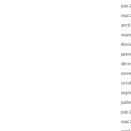
juin
mai 
avri
mars
févr
janv
déce
nove
octo
sept
juill
juin
mai 