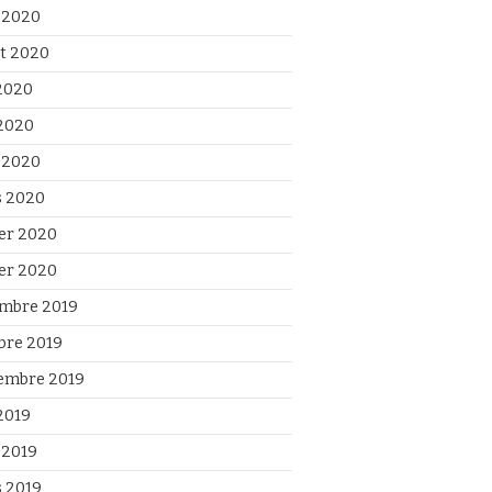
 2020
et 2020
 2020
2020
l 2020
 2020
ier 2020
ier 2020
mbre 2019
bre 2019
embre 2019
2019
 2019
 2019