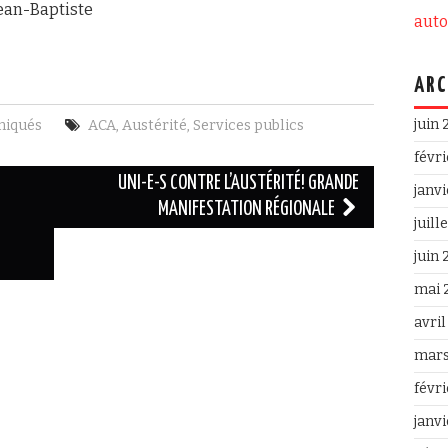
Jean-Baptiste
aut
ARC
juin
iqués
ACA
,
Austérité
,
Services publics
févr
UNI-E-S CONTRE L’AUSTÉRITÉ! GRANDE
janv
MANIFESTATION RÉGIONALE
juill
juin
mai 
avri
mars
févr
janv