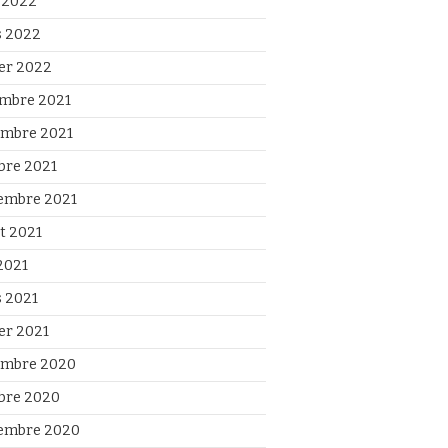
l 2022
 2022
ier 2022
mbre 2021
mbre 2021
bre 2021
embre 2021
et 2021
2021
 2021
ier 2021
mbre 2020
bre 2020
embre 2020