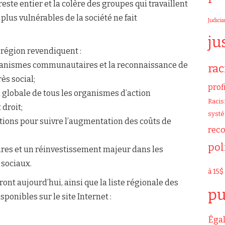
te entier et la colère des groupes qui travaillent
plus vulnérables de la société ne fait
Judicia
ju
région revendiquent :
rganismes communautaires et la reconnaissance de
ra
ès social;
prof
n globale de tous les organismes d’action
Raci
droit;
syst
tions pour suivre l’augmentation des coûts de
rec
pol
ires et un réinvestissement majeur dans les
 sociaux.
à 15$
ont aujourd’hui, ainsi que la liste régionale des
pu
ponibles sur le site Internet :
Égal