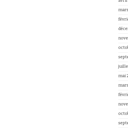
avri
mars
févr
déce
nove
octo
sept
juill
mai 
mars
févr
nove
octo
sept