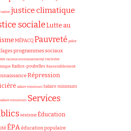
justice climatique
risation
stice sociale
Lutte au
Pauvreté
cisme
MÉPACQ
police
programmes sociaux
ilages
sme
racisme
racisme environnemental
Radios-poubelles
émique
Rassemblement
Répression
onnaissance
icière
Salaire minimum
salaire minimum
Services
salaire minumum
blics
Éducation
sexisme
ÉPA
ité
éducation populaire