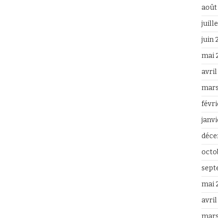
août
juill
juin
mai 
avri
mars
févr
janv
déce
octo
sept
mai 
avril
mars