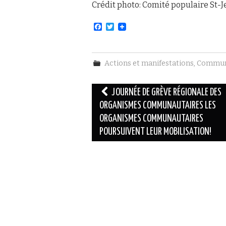
Crédit photo: Comité populaire St-
F
T
a
w
c
i
e
t
b
t
Actions et manifestations
,
Commun
o
e
o
r
k
Navigation
JOURNÉE DE GRÈVE RÉGIONALE DES
des
ORGANISMES COMMUNAUTAIRES LES
ORGANISMES COMMUNAUTAIRES
articles
POURSUIVENT LEUR MOBILISATION!