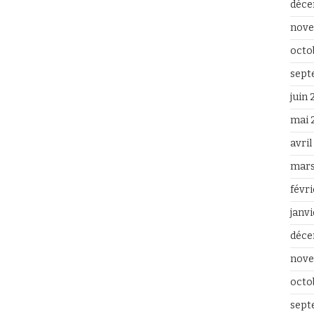
déce
nove
octo
sept
juin
mai 
avri
mars
févr
janv
déce
nove
octo
sept