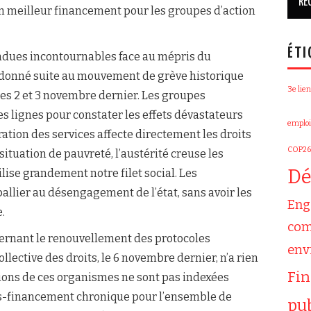
un meilleur financement pour les groupes d’action
ÉTI
ndues incontournables face au mépris du
 donné suite au mouvement de grève historique
3e lien
 2 et 3 novembre dernier. Les groupes
lignes pour constater les effets dévastateurs
emploi
ation des services affecte directement les droits
COP26
ituation de pauvreté, l’austérité creuse les
Dé
ise grandement notre filet social. Les
allier au désengagement de l’état, sans avoir les
Eng
.
com
rnant le renouvellement des protocoles
env
lective des droits, le 6 novembre dernier, n’a rien
Fi
ions de ces organismes ne sont pas indexées
s-financement chronique pour l’ensemble de
pu