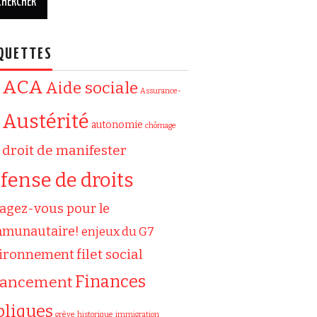
QUETTES
ACA
Aide sociale
Assurance-
Austérité
autonomie
chômage
droit de manifester
fense de droits
agez-vous pour le
munautaire!
enjeux du G7
filet social
ironnement
Finances
nancement
bliques
grève
historique
immigration