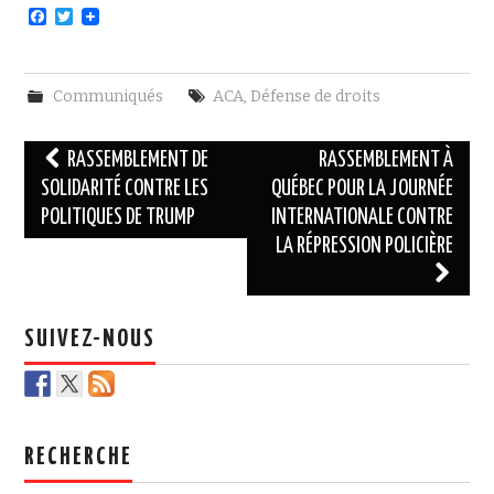
F
T
a
w
c
i
e
t
b
t
Communiqués
ACA
,
Défense de droits
o
e
o
r
k
Navigation
RASSEMBLEMENT DE
RASSEMBLEMENT À
des
SOLIDARITÉ CONTRE LES
QUÉBEC POUR LA JOURNÉE
POLITIQUES DE TRUMP
INTERNATIONALE CONTRE
articles
LA RÉPRESSION POLICIÈRE
SUIVEZ-NOUS
RECHERCHE