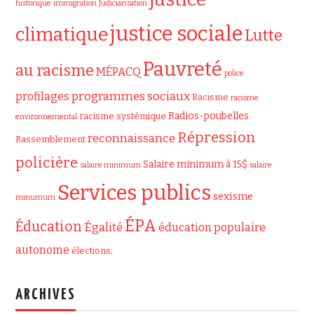
historique
immigration
Judiciarisation
justice sociale
climatique
Lutte
Pauvreté
au racisme
MÉPACQ
police
programmes sociaux
profilages
Racisme
racisme
Radios-poubelles
racisme systémique
environnemental
Répression
reconnaissance
Rassemblement
policière
Salaire minimum à 15$
salaire minimum
salaire
Services publics
sexisme
minumum
ÉPA
Éducation
Égalité
éducation populaire
autonome
élections;
ARCHIVES