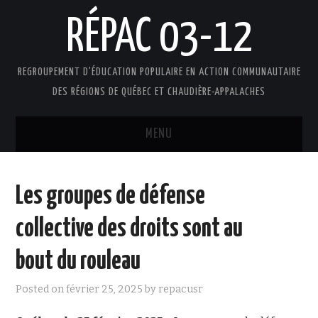
RÉPAC 03-12
REGROUPEMENT D'ÉDUCATION POPULAIRE EN ACTION COMMUNAUTAIRE
DES RÉGIONS DE QUÉBEC ET CHAUDIÈRE-APPALACHES
MENU
ACCUEIL
Les groupes de défense
PRÉSENTATION
collective des droits sont au
L’ÉDUCATION POPULAIRE AUTONOME
bout du rouleau
DOCUMENTS
Posted on
février 25, 2025
by
repacusr
FAIRE UN DON !