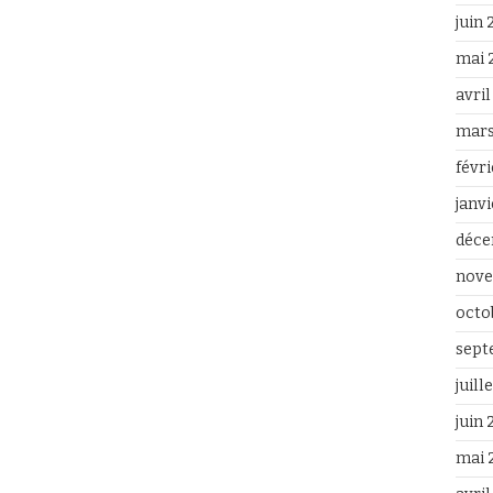
juin
mai 
avri
mars
févr
janv
déce
nove
octo
sept
juill
juin
mai 