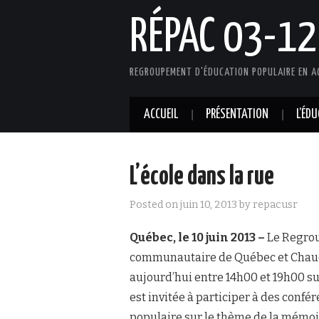
RÉPAC 03-12
REGROUPEMENT D'ÉDUCATION POPULAIRE EN A
ACCUEIL
PRÉSENTATION
L’ÉD
L’école dans la rue
Posted on
juin 10, 2013
by
repacusr
Québec, le 10 juin 2013 –
Le Regrou
communautaire de Québec et Chaudi
aujourd’hui entre 14h00 et 19h00 sur
est invitée à participer à des confé
populaire sur le thème de la mémoi