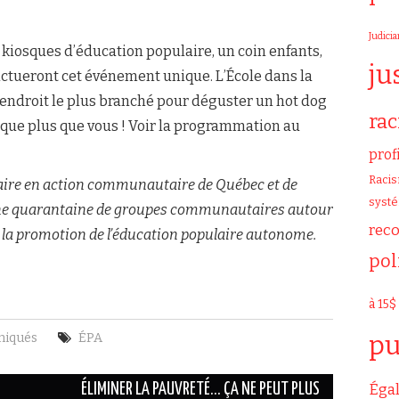
Judicia
 kiosques d’éducation populaire, un coin enfants,
ju
ctueront cet événement unique. L’École dans la
 l’endroit le plus branché pour déguster un hot dog
ra
anque plus que vous ! Voir la programmation au
prof
Raci
ire en action communautaire de Québec et de
syst
ne quarantaine de groupes communautaires autour
rec
de la promotion de l’éducation populaire autonome.
pol
à 15$
iqués
ÉPA
pu
Égal
ÉLIMINER LA PAUVRETÉ… ÇA NE PEUT PLUS