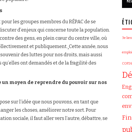
s
nt pour les groupes membres du RÉPAC de se
ÉTI
iscuter d’enjeux qui concerne toute la population.
ncontre des gens, en plein cœur du centre ville, où
3e lien
collectivement et publiquement.¸Cette année, nous
emploi
souvenir des luttes pour nos droits, mais aussi
 qu’elles ont demandés et de la fragilité des
COP26
Dé
 un moyen de reprendre du pouvoir sur nos
Eng
com
ose sur l’idée que nous pouvons, en tant que
env
changer les choses, améliorer notre sort. Pour
Fi
ion sociale, il faut aller vers l’autre, débattre, se
pu