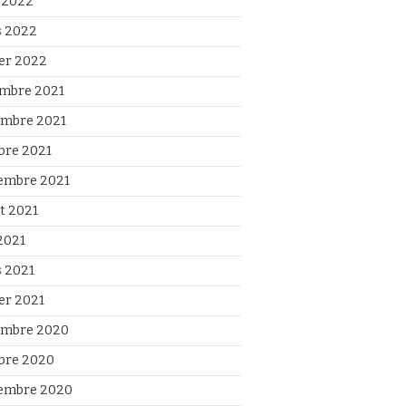
l 2022
 2022
ier 2022
mbre 2021
mbre 2021
bre 2021
embre 2021
et 2021
2021
 2021
ier 2021
mbre 2020
bre 2020
embre 2020