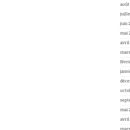
août
juill
juin
mai 
avri
mars
févr
janv
déce
octo
sept
mai 
avril
mars