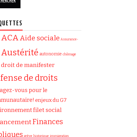
QUETTES
ACA
Aide sociale
Assurance-
Austérité
autonomie
chômage
droit de manifester
fense de droits
agez-vous pour le
munautaire!
enjeux du G7
filet social
ironnement
Finances
nancement
bliques
grève
historique
immigration