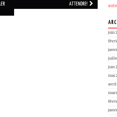
1ER
ATTENDRE!
aut
ARC
juin
févr
janv
juill
juin
mai 
avri
mars
févr
janv