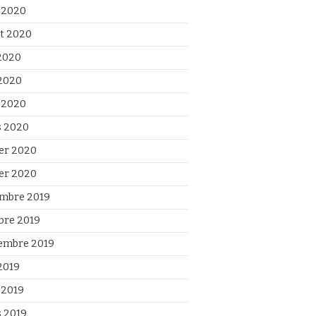
 2020
et 2020
 2020
2020
l 2020
 2020
ier 2020
ier 2020
mbre 2019
bre 2019
embre 2019
2019
 2019
 2019