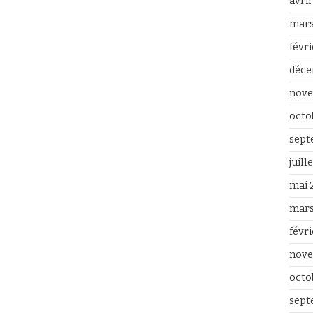
avri
mars
févr
déce
nove
octo
sept
juill
mai 
mars
févr
nove
octo
sept