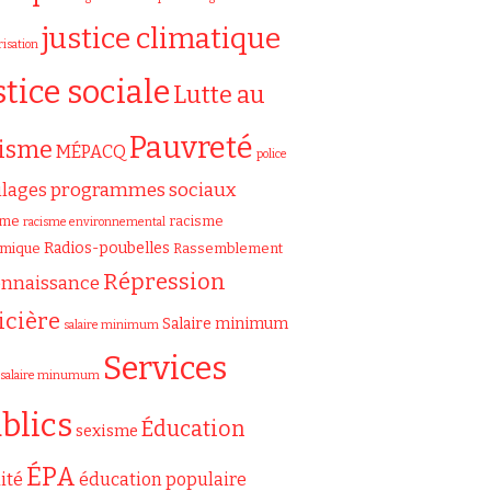
justice climatique
risation
stice sociale
Lutte au
Pauvreté
cisme
MÉPACQ
police
programmes sociaux
ilages
sme
racisme
racisme environnemental
Radios-poubelles
émique
Rassemblement
Répression
onnaissance
icière
Salaire minimum
salaire minimum
Services
salaire minumum
blics
Éducation
sexisme
ÉPA
ité
éducation populaire