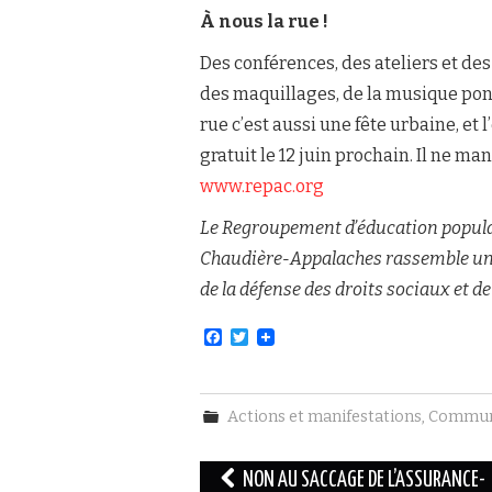
À nous la rue !
Des conférences, des ateliers et des
des maquillages, de la musique pon
rue c’est aussi une fête urbaine, et
gratuit le 12 juin prochain. Il ne m
www.repac.org
Le Regroupement d’éducation popula
Chaudière-Appalaches rassemble u
de la défense des droits sociaux et 
F
T
a
w
c
i
e
t
b
t
Actions et manifestations
,
Commun
o
e
o
r
k
Navigation
NON AU SACCAGE DE L’ASSURANCE-