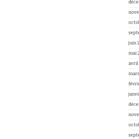
déce
nove
octo
sept
juin
mai 
avri
mars
févr
janv
déce
nove
octo
sept