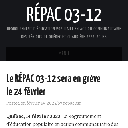
RÉPAC 03-12
REGROUPEMENT D'ÉDUCATION POPULAIRE EN ACTION COMMUNAUTAIRE
DES RÉGIONS DE QUÉBEC ET CHAUDIÈRE-APPALACHES
MENU
ACCUEIL
Le RÉPAC 03-12 sera en grève
PRÉSENTATION
le 24 février
L’ÉDUCATION POPULAIRE AUTONOME
Posted on
février 14, 2022
by
repacusr
DOCUMENTS
Québec, 14 février 2022.
Le Regroupement
d’éducation populaire en action communautaire des
FAIRE UN DON !