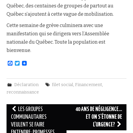
Québec, des centaines de groupes de partout au
Québec s’ajoutent à cette vague de mobilisation.
Cette semaine de grève culminera avec une
manifestation qui se dirigera vers l’Assemblée
nationale du Québec. Toute la population est
bienvenue.
F
T
a
w
c
i
e
t
b
t
Déclaration
filet social
,
Financement
,
o
e
o
r
reconnaissance
k
Navigation
LES GROUPES
40 ANS DE NÉGLIGENCE…
des
COMMUNAUTAIRES
ET ON S’ÉTONNE DE
VEULENT SE FAIRE
L’URGENCE?
articles
ENTENDRE: PROMESSES