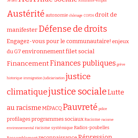
3e lien
Assurance-emploi
Austérité
droit de
autonomie
chômage
COP26
Défense de droits
manifester
Engagez-vous pour le communautaire!
enjeux
filet social
environnement
du G7
Finances publiques
Financement
grève
justice
historique
immigration
Judiciarisation
justice sociale
climatique
Lutte
Pauvreté
au racisme
MÉPACQ
police
programmes sociaux
profilages
Racisme
racisme
Radios-poubelles
racisme systémique
environnemental
Répression
reconnaissance
Rassemblement