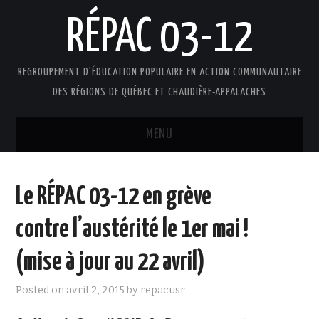
RÉPAC 03-12
REGROUPEMENT D'ÉDUCATION POPULAIRE EN ACTION COMMUNAUTAIRE
DES RÉGIONS DE QUÉBEC ET CHAUDIÈRE-APPALACHES
MENU
ACCUEIL
Le RÉPAC 03-12 en grève
PRÉSENTATION
contre l’austérité le 1er mai !
L’ÉDUCATION POPULAIRE AUTONOME
(mise à jour au 22 avril)
DOCUMENTS
Posted on
avril 2, 2015
by
repacusr
FAIRE UN DON !