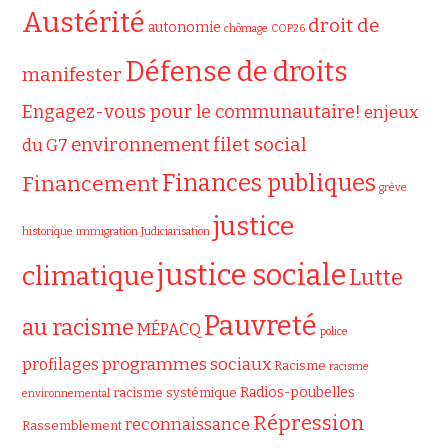
Austérité
droit de
autonomie
chômage
COP26
Défense de droits
manifester
Engagez-vous pour le communautaire!
enjeux
filet social
environnement
du G7
Finances publiques
Financement
grève
justice
historique
immigration
Judiciarisation
justice sociale
climatique
Lutte
Pauvreté
au racisme
MÉPACQ
police
programmes sociaux
profilages
Racisme
racisme
Radios-poubelles
racisme systémique
environnemental
Répression
reconnaissance
Rassemblement