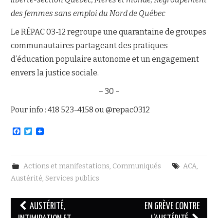
des femmes sans emploi du Nord de Québec
Le RÉPAC 03-12 regroupe une quarantaine de groupes
communautaires partageant des pratiques
d’éducation populaire autonome et un engagement
envers la justice sociale.
– 30 –
Pour info : 418 523-4158 ou @repac0312
F
T
a
w
c
i
e
t
b
t
Actions et manifestations
,
Communiqués
ACA
,
o
e
o
r
Austérité
,
Services publics
k
Navigation
AUSTÉRITÉ,
EN GRÈVE CONTRE