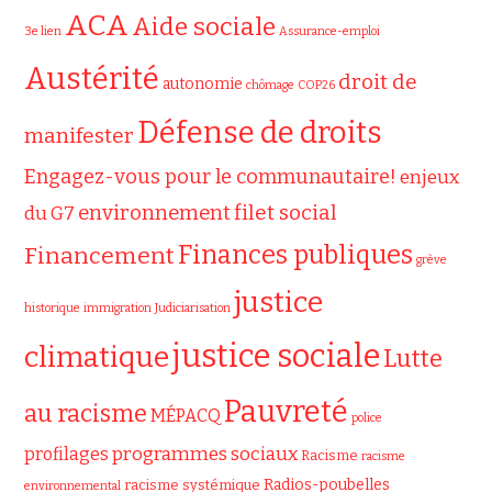
ACA
Aide sociale
3e lien
Assurance-emploi
Austérité
droit de
autonomie
chômage
COP26
Défense de droits
manifester
Engagez-vous pour le communautaire!
enjeux
filet social
environnement
du G7
Finances publiques
Financement
grève
justice
historique
immigration
Judiciarisation
justice sociale
climatique
Lutte
Pauvreté
au racisme
MÉPACQ
police
programmes sociaux
profilages
Racisme
racisme
Radios-poubelles
racisme systémique
environnemental