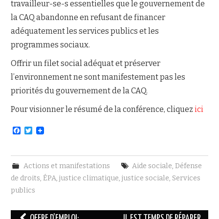
travailleur-se-s essentielles que le gouvernement de
la CAQ abandonne en refusant de financer
adéquatement les services publics et les
programmes sociaux.
Offrir un filet social adéquat et préserver
l’environnement ne sont manifestement pas les
priorités du gouvernement de la CAQ.
Pour visionner le résumé de la conférence, cliquez
ici
F
T
a
w
c
i
e
t
b
t
Actions et manifestations
Aide sociale
,
Défense
o
e
o
r
de droits
,
ÉPA
,
justice climatique
,
justice sociale
,
Services
k
publics
Navigation
OFFRE D’EMPLOI:
IL EST TEMPS DE RÉPARER