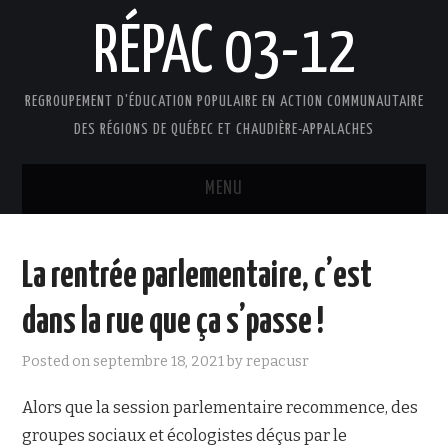
RÉPAC 03-12
REGROUPEMENT D'ÉDUCATION POPULAIRE EN ACTION COMMUNAUTAIRE
DES RÉGIONS DE QUÉBEC ET CHAUDIÈRE-APPALACHES
MENU
ACCUEIL
La rentrée parlementaire, c’est
PRÉSENTATION
dans la rue que ça s’passe !
L’ÉDUCATION POPULAIRE AUTONOME
Posted on
septembre 18, 2021
by
repacusr
DOCUMENTS
Alors que la session parlementaire recommence, des
groupes sociaux et écologistes déçus par le
FAIRE UN DON !