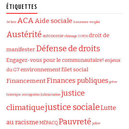
ÉTIQUETTES
ACA
Aide sociale
3e lien
Assurance-emploi
Austérité
droit de
autonomie
chômage
COP26
Défense de droits
manifester
Engagez-vous pour le communautaire!
enjeux
filet social
environnement
du G7
Finances publiques
Financement
grève
justice
historique
immigration
Judiciarisation
justice sociale
climatique
Lutte
Pauvreté
au racisme
MÉPACQ
police