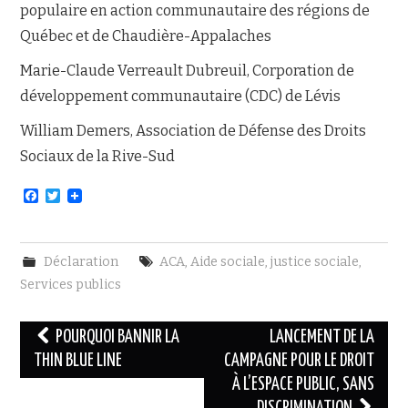
populaire en action communautaire des régions de
Québec et de Chaudière-Appalaches
Marie-Claude Verreault Dubreuil, Corporation de
développement communautaire (CDC) de Lévis
William Demers, Association de Défense des Droits
Sociaux de la Rive-Sud
F
T
a
w
c
i
e
t
b
t
Déclaration
ACA
,
Aide sociale
,
justice sociale
,
o
e
o
r
Services publics
k
Navigation
POURQUOI BANNIR LA
LANCEMENT DE LA
des
THIN BLUE LINE
CAMPAGNE POUR LE DROIT
À L’ESPACE PUBLIC, SANS
articles