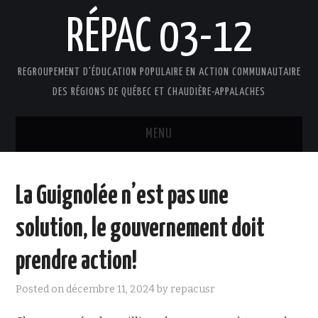
RÉPAC 03-12
REGROUPEMENT D'ÉDUCATION POPULAIRE EN ACTION COMMUNAUTAIRE
DES RÉGIONS DE QUÉBEC ET CHAUDIÈRE-APPALACHES
MENU
ACCUEIL
La Guignolée n’est pas une
PRÉSENTATION
solution, le gouvernement doit
L’ÉDUCATION POPULAIRE AUTONOME
prendre action!
DOCUMENTS
Posted on
décembre 11, 2024
by
repacusr
FAIRE UN DON !