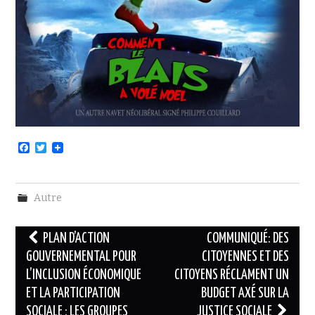
F
T
a
w
c
i
e
t
b
t
Autre
o
e
o
r
k
Navigation
PLAN D’ACTION
COMMUNIQUÉ: DES
des
GOUVERNEMENTAL POUR
CITOYENNES ET DES
L’INCLUSION ÉCONOMIQUE
CITOYENS RÉCLAMENT UN
articles
ET LA PARTICIPATION
BUDGET AXÉ SUR LA
SOCIALE : LES GROUPES
JUSTICE SOCIALE