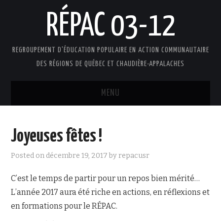
RÉPAC 03-12
REGROUPEMENT D'ÉDUCATION POPULAIRE EN ACTION COMMUNAUTAIRE
DES RÉGIONS DE QUÉBEC ET CHAUDIÈRE-APPALACHES
MENU
ACCUEIL
Joyeuses fêtes !
PRÉSENTATION
Posted on
décembre 19, 2017
by
repacusr
L’ÉDUCATION POPULAIRE AUTONOME
C’est le temps de partir pour un repos bien mérité…
L’année 2017 aura été riche en actions, en réflexions et
DOCUMENTS
en formations pour le RÉPAC.
FAIRE UN DON !