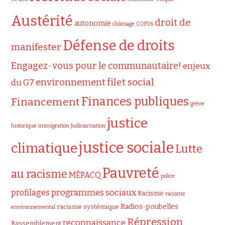
Austérité
droit de
autonomie
chômage
COP26
Défense de droits
manifester
Engagez-vous pour le communautaire!
enjeux
filet social
environnement
du G7
Finances publiques
Financement
grève
justice
historique
immigration
Judiciarisation
justice sociale
climatique
Lutte
Pauvreté
au racisme
MÉPACQ
police
programmes sociaux
profilages
Racisme
racisme
Radios-poubelles
racisme systémique
environnemental
Répression
reconnaissance
Rassemblement