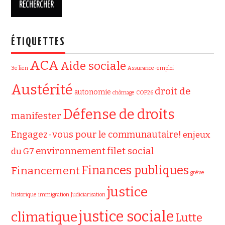
ÉTIQUETTES
ACA
Aide sociale
3e lien
Assurance-emploi
Austérité
droit de
autonomie
chômage
COP26
Défense de droits
manifester
Engagez-vous pour le communautaire!
enjeux
filet social
environnement
du G7
Finances publiques
Financement
grève
justice
historique
immigration
Judiciarisation
justice sociale
climatique
Lutte