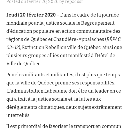
Posted on
février 20, 2020
by
repacusr
NOUS JOINDRE
Jeudi 20 février 2020 –
Dans le cadre de la journée
mondiale pour la justice sociale,le Regroupement
d’éducation populaire en action communautaire des
régions de Québec et Chaudière-Appalaches (
RÉPAC
03
–
12
), Extinction Rebellion ville de Québec, ainsi que
plusieurs groupes alliés ont manifesté à l’Hôtel de
Ville de Québec.
Pour les militants et militantes, il est plus que temps
que la Ville de Québec prenne ses responsabilités.
L’administration Labeaume doit être un leader en ce
qui a trait à la justice sociale et la luttes aux
dérèglements climatiques, deux sujets extrêmement
interreliés.
Il est primordial de favoriser le transport en commun