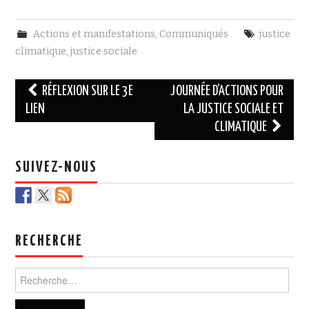
c
i
e
t
b
t
Actions et manifestations
,
Communiqués
justice
o
e
o
r
climatique
,
justice sociale
k
Navigation
RÉFLEXION SUR LE 3E
JOURNÉE D’ACTIONS POUR
des
LIEN
LA JUSTICE SOCIALE ET
CLIMATIQUE
articles
SUIVEZ-NOUS
RECHERCHE
Rechercher :