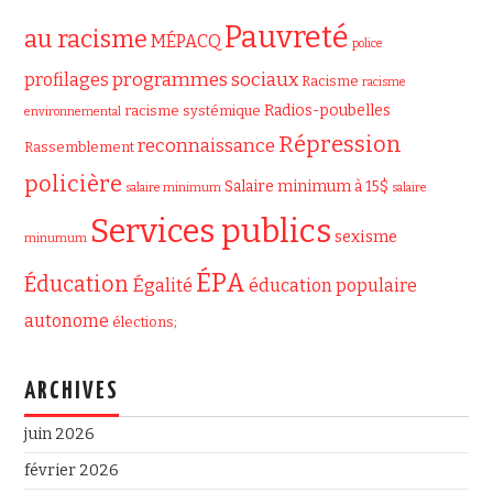
Pauvreté
au racisme
MÉPACQ
police
programmes sociaux
profilages
Racisme
racisme
Radios-poubelles
racisme systémique
environnemental
Répression
reconnaissance
Rassemblement
policière
Salaire minimum à 15$
salaire minimum
salaire
Services publics
sexisme
minumum
ÉPA
Éducation
Égalité
éducation populaire
autonome
élections;
ARCHIVES
juin 2026
février 2026