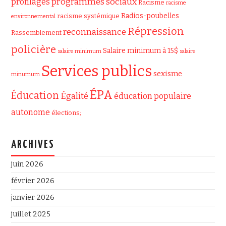
programmes sociaux
profilages
Racisme
racisme
Radios-poubelles
racisme systémique
environnemental
Répression
reconnaissance
Rassemblement
policière
Salaire minimum à 15$
salaire minimum
salaire
Services publics
sexisme
minumum
ÉPA
Éducation
Égalité
éducation populaire
autonome
élections;
ARCHIVES
juin 2026
février 2026
janvier 2026
juillet 2025