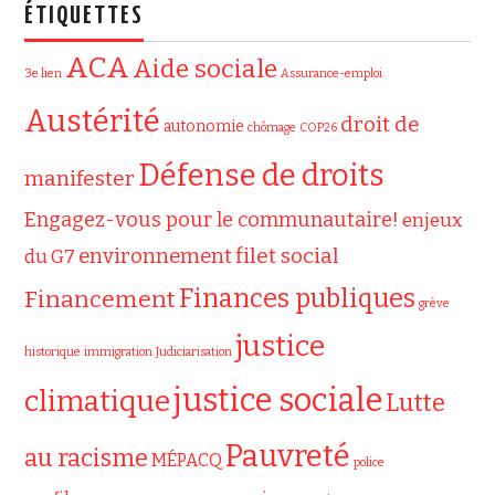
ÉTIQUETTES
ACA
Aide sociale
3e lien
Assurance-emploi
Austérité
droit de
autonomie
chômage
COP26
Défense de droits
manifester
Engagez-vous pour le communautaire!
enjeux
filet social
environnement
du G7
Finances publiques
Financement
grève
justice
historique
immigration
Judiciarisation
justice sociale
climatique
Lutte
Pauvreté
au racisme
MÉPACQ
police