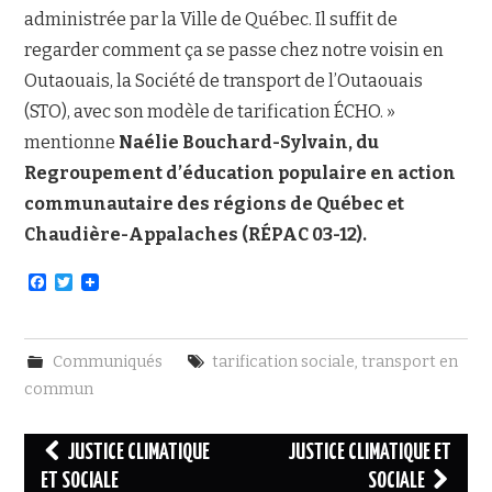
administrée par la Ville de Québec. Il suffit de
regarder comment ça se passe chez notre voisin en
Outaouais, la Société de transport de l’Outaouais
(STO), avec son modèle de tarification ÉCHO. »
mentionne
Naélie Bouchard-Sylvain, du
Regroupement d’éducation populaire en action
communautaire des régions de Québec et
Chaudière-Appalaches (RÉPAC 03-12).
F
T
a
w
c
i
e
t
b
t
Communiqués
tarification sociale
,
transport en
o
e
o
r
commun
k
Navigation
JUSTICE CLIMATIQUE
JUSTICE CLIMATIQUE ET
des
ET SOCIALE
SOCIALE