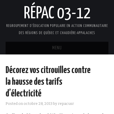
RÉPAC 03-12
REGROUPEMENT D'ÉDUCATION POPULAIRE EN ACTION COMMUNAUTAIRE
DES RÉGIONS DE QUÉBEC ET CHAUDIÈRE-APPALACHES
MENU
ACCUEIL
Décorez vos citrouilles contre
PRÉSENTATION
la hausse des tarifs
L’ÉDUCATION POPULAIRE AUTONOME
d’électricité
DOCUMENTS
Posted on
octobre 28, 2013
by
repacusr
FAIRE UN DON !