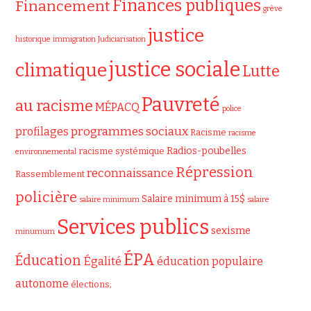
Finances publiques
Financement
grève
justice
historique
immigration
Judiciarisation
justice sociale
climatique
Lutte
Pauvreté
au racisme
MÉPACQ
police
programmes sociaux
profilages
Racisme
racisme
Radios-poubelles
racisme systémique
environnemental
Répression
reconnaissance
Rassemblement
policière
Salaire minimum à 15$
salaire minimum
salaire
Services publics
sexisme
minumum
ÉPA
Éducation
Égalité
éducation populaire
autonome
élections;