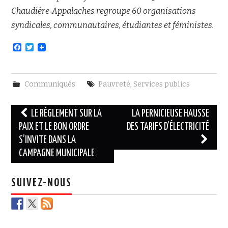
Chaudière‐Appalaches regroupe 60 organisations
syndicales, communautaires, étudiantes et féministes.
F
T
a
w
c
i
e
t
b
t
Communiqués
Pauvreté
,
Services publics
o
e
o
r
k
Navigation
LE RÈGLEMENT SUR LA
LA PERNICIEUSE HAUSSE
des
PAIX ET LE BON ORDRE
DES TARIFS D’ÉLECTRICITÉ
S’INVITE DANS LA
articles
CAMPAGNE MUNICIPALE
SUIVEZ-NOUS