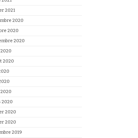
 2021
ier 2021
mbre 2020
bre 2020
embre 2020
 2020
et 2020
 2020
2020
l 2020
 2020
ier 2020
ier 2020
mbre 2019