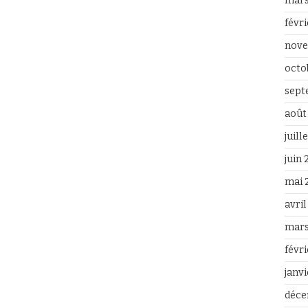
mars
févr
nove
octo
sept
août
juill
juin
mai 
avri
mars
févr
janv
déce