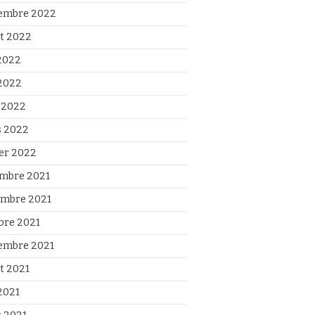
embre 2022
et 2022
 2022
2022
l 2022
 2022
ier 2022
mbre 2021
mbre 2021
bre 2021
embre 2021
et 2021
2021