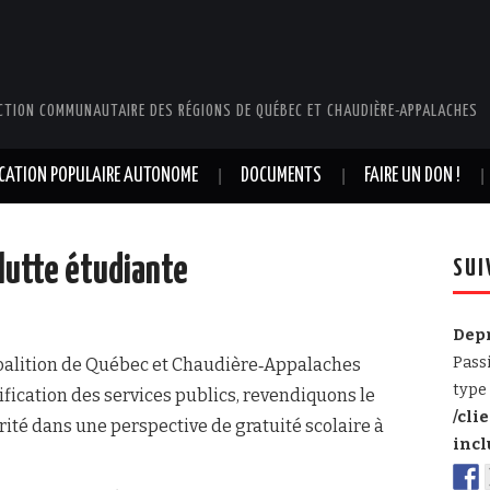
CTION COMMUNAUTAIRE DES RÉGIONS DE QUÉBEC ET CHAUDIÈRE-APPALACHES
UCATION POPULAIRE AUTONOME
DOCUMENTS
FAIRE UN DON !
 lutte étudiante
SUI
Dep
Pass
oalition de Québec et Chaudière‐Appalaches
type 
rification des services publics, revendiquons le
/cli
arité dans une perspective de gratuité scolaire à
incl