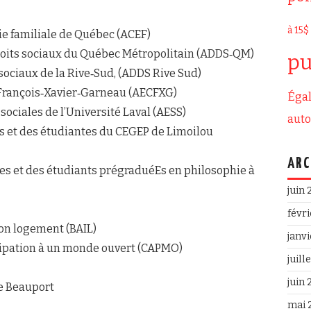
à 15$
ie familiale de Québec (ACEF)
droits sociaux du Québec Métropolitain (ADDS‐QM)
pu
 sociaux de la Rive‐Sud, (ADDS Rive Sud)
 François‐Xavier‐Garneau (AECFXG)
Égal
sociales de l’Université Laval (AESS)
aut
ts et des étudiantes du CEGEP de Limoilou
ARC
tes et des étudiants prégraduéEs en philosophie à
juin
févr
ion logement (BAIL)
janv
icipation à un monde ouvert (CAPMO)
juill
juin
e Beauport
mai 