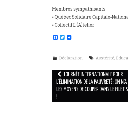
Membres sympathisants
• Québec Solidaire Capitale‐Nation
• Collectif L’(A)telier
F
T
a
w
c
i
e
t
b
t
Déclaration
Austérité
,
Éduca
o
e
o
r
k
Navigation
JOURNÉE INTERNATIONALE POUR
des
L’ÉLIMINATION DE LA PAUVRETÉ: ON N’A
LES MOYENS DE COUPER DANS LE FILET 
articles
!