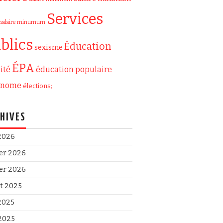
Services
salaire minumum
blics
Éducation
sexisme
ÉPA
ité
éducation populaire
onome
élections;
HIVES
 2026
ier 2026
ier 2026
et 2025
 2025
2025