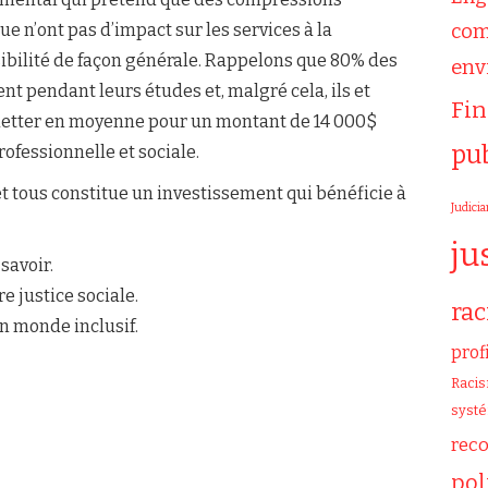
ue n’ont pas d’impact sur les services à la
com
sibilité de façon générale. Rappelons que 80% des
env
ent pendant leurs études et, malgré cela, ils et
Fi
ndetter en moyenne pour un montant de 14 000$
pu
ofessionnelle et sociale.
et tous constitue un investissement qui bénéficie à
Judicia
ju
 savoir.
e justice sociale.
ra
un monde inclusif.
prof
Raci
syst
rec
pol