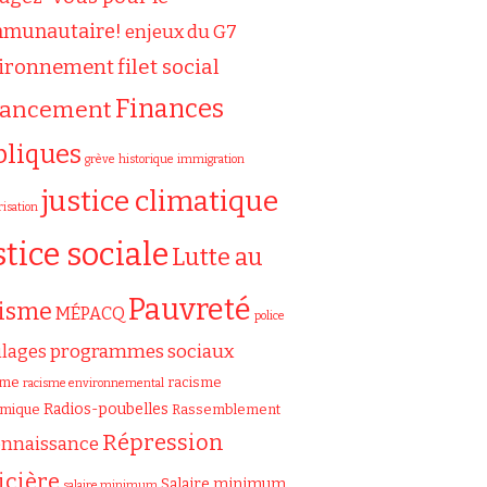
munautaire!
enjeux du G7
filet social
ironnement
Finances
nancement
bliques
grève
historique
immigration
justice climatique
risation
stice sociale
Lutte au
Pauvreté
cisme
MÉPACQ
police
programmes sociaux
ilages
sme
racisme
racisme environnemental
Radios-poubelles
émique
Rassemblement
Répression
onnaissance
icière
Salaire minimum
salaire minimum