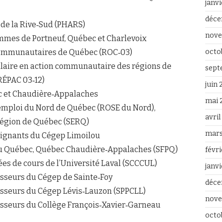
janv
déce
de la Rive‐Sud (PHARS)
nove
mes de Portneuf, Québec et Charlevoix
ommunautaires de Québec (ROC‐03)
octo
aire en action communautaire des régions de
sept
RÉPAC 03‐12)
juin
c et Chaudière‐Appalaches
mai 
mploi du Nord de Québec (ROSE du Nord),
avri
 région de Québec (SERQ)
mars
eignants du Cégep Limoilou
 du Québec, Québec Chaudière‐Appalaches (SFPQ)
févr
ées de cours de l’Université Laval (SCCCUL)
janv
esseurs du Cégep de Sainte‐Foy
déce
fesseurs du Cégep Lévis‐Lauzon (SPPCLL)
nove
fesseurs du Collège François‐Xavier‐Garneau
octo