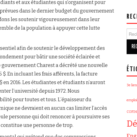
diants et aux étudiantes qui s’organisent pour
 prévues dans le dernier budget du gouvernement
REC
ndons les soutenir vigoureusement dans leur
emble de la population à appuyer cette lutte
Rech
essentiel afin de soutenir le développement des
 fondement pour bâtir une société éclairée et
e gouvernement Charest a décrété une nouvelle
ÉTI
 $. En incluant les frais afférents, la facture
$ en 2016. Les étudiantes et étudiants n’auront
3e lien
nter l’université depuis 1972. Nous
bilité pour toutes et tous. L’épaisseur du
emploi
omique ne devraient en aucun cas limiter l’accès
COP26
ule personne qui doit renoncer à poursuivre ses
Dé
 constitue une personne de trop.
Eng
emental qui prétend que des compressions