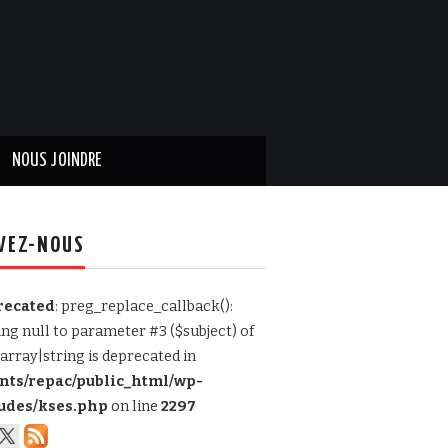
NOUS JOINDRE
VEZ-NOUS
recated
: preg_replace_callback():
ing null to parameter #3 ($subject) of
array|string is deprecated in
ents/repac/public_html/wp-
udes/kses.php
on line
2297