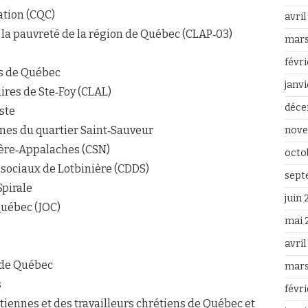
ation (CQC)
avri
tre la pauvreté de la région de Québec (CLAP‐03)
mars
févr
s de Québec
janv
ires de Ste‐Foy (CLAL)
déce
ste
nnes du quartier Saint‐Sauveur
nove
ière‐Appalaches (CSN)
octo
 sociaux de Lotbinière (CDDS)
sept
Spirale
juin
Québec (JOC)
mai 
avri
 de Québec
mars
s
févr
iennes et des travailleurs chrétiens de Québec et