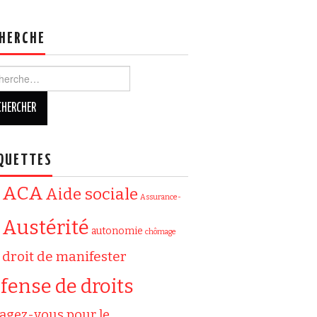
HERCHE
ercher :
QUETTES
ACA
Aide sociale
Assurance-
Austérité
autonomie
chômage
droit de manifester
fense de droits
agez-vous pour le