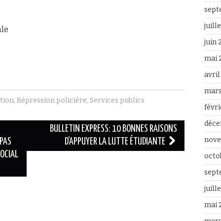
sept
juill
ale
juin
mai 
avri
mars
tion
,
Répression policière
,
Services publics
févr
déce
BULLETIN EXPRESS: 10 BONNES RAISONS
nove
 PAS
D’APPUYER LA LUTTE ÉTUDIANTE
SOCIAL
octo
sept
juill
mai 