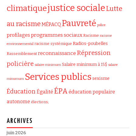
justice sociale
climatique
Lutte
Pauvreté
au racisme
MÉPACQ
police
programmes sociaux
profilages
Racisme
racisme
Radios-poubelles
racisme systémique
environnemental
Répression
reconnaissance
Rassemblement
policière
Salaire minimum à 15$
salaire minimum
salaire
Services publics
sexisme
minumum
ÉPA
Éducation
Égalité
éducation populaire
autonome
élections;
ARCHIVES
juin 2026