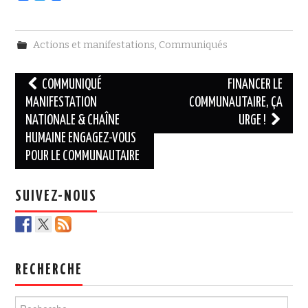
a
w
c
i
e
t
b
t
Actions et manifestations
,
Communiqués
o
e
o
r
k
Navigation
COMMUNIQUÉ
FINANCER LE
des
MANIFESTATION
COMMUNAUTAIRE, ÇA
NATIONALE & CHAÎNE
URGE !
articles
HUMAINE ENGAGEZ-VOUS
POUR LE COMMUNAUTAIRE
SUIVEZ-NOUS
RECHERCHE
Rechercher :