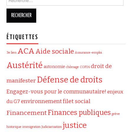
ÉTIQUETTES
ACA
Aide sociale
3e lien
Assurance-emploi
Austérité
droit de
autonomie
chômage
COP26
Défense de droits
manifester
Engagez-vous pour le communautaire!
enjeux
filet social
environnement
du G7
Finances publiques
Financement
grève
justice
historique
immigration
Judiciarisation