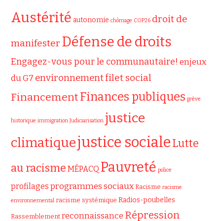
Austérité
droit de
autonomie
chômage
COP26
Défense de droits
manifester
Engagez-vous pour le communautaire!
enjeux
filet social
environnement
du G7
Finances publiques
Financement
grève
justice
historique
immigration
Judiciarisation
justice sociale
climatique
Lutte
Pauvreté
au racisme
MÉPACQ
police
programmes sociaux
profilages
Racisme
racisme
Radios-poubelles
racisme systémique
environnemental
Répression
reconnaissance
Rassemblement