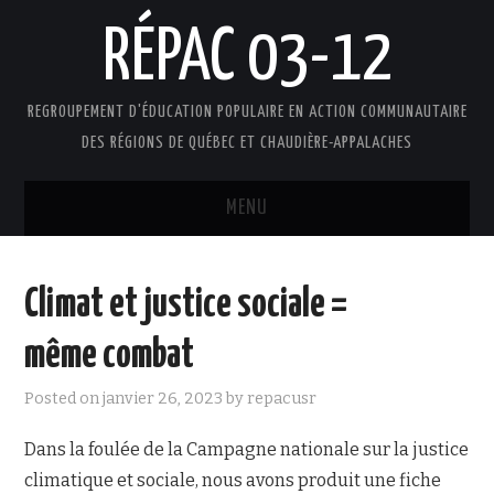
RÉPAC 03-12
REGROUPEMENT D'ÉDUCATION POPULAIRE EN ACTION COMMUNAUTAIRE
DES RÉGIONS DE QUÉBEC ET CHAUDIÈRE-APPALACHES
MENU
ACCUEIL
Climat et justice sociale =
PRÉSENTATION
même combat
L’ÉDUCATION POPULAIRE AUTONOME
Posted on
janvier 26, 2023
by
repacusr
DOCUMENTS
Dans la foulée de la Campagne nationale sur la justice
climatique et sociale, nous avons produit une fiche
FAIRE UN DON !