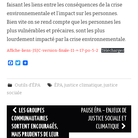
faisant les liens entre les conséquences de la crise
environnementale et l’impact sur les personnes.
NOUS JOINDRE
Bien vite on se rend compte que les personnes les
plus vulnérables et précaires, sont les plus
lourdement impacté par la crise environnementale.
Affiche-liens-JSJC-version-finale-11-×-17-po-5-2
Télécharger
F
T
a
w
c
i
e
t
b
t
Outils d'ÉPA
ÉPA
,
justice climatique
,
justice
o
e
o
r
sociale
k
Navigation
LES GROUPES
PAUSE ÉPA – ENJEUX DE
des
COMMUNAUTAIRES
JUSTICE SOCIALE ET
SORTENT ENCOURAGÉS,
CLIMATIQUE
articles
MAIS PRUDENTS DE LEUR