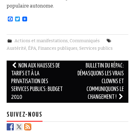
populaire autonome.
F
T
a
w
c
i
e
t
b
t
Actions et manifestations
,
Communiqués
o
e
o
r
Austérité
,
ÉPA
,
Finances publiques
,
Services publics
k
Navigation
NON AUX HAUSSES DE
BULLETIN DU RÉPAC:
des
TARIFS ET À LA
DÉMASQUONS LES VRAIS
PRIVATISATION DES
CLOWNS ET
articles
SERVICES PUBLICS: BUDGET
COMMUNIQUONS LE
2010
CHANGEMENT !
SUIVEZ-NOUS