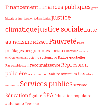
Finances publiques
Financement
grève
justice
historique
immigration
Judiciarisation
justice sociale
climatique
Lutte
Pauvreté
au racisme
MÉPACQ
police
programmes sociaux
profilages
Racisme
racisme
Radios-poubelles
racisme systémique
environnemental
Répression
reconnaissance
Rassemblement
policière
Salaire minimum à 15$
salaire minimum
salaire
Services publics
sexisme
minumum
ÉPA
Éducation
Égalité
éducation populaire
autonome
élections;