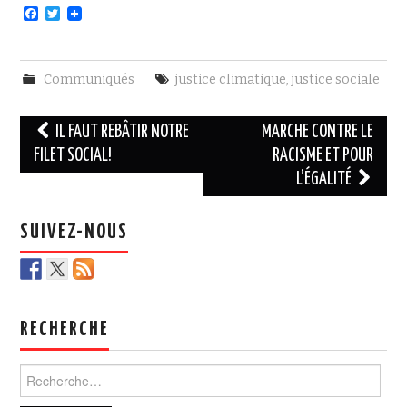
F
T
a
w
c
i
e
t
b
t
Communiqués
justice climatique
,
justice sociale
o
e
o
r
k
Navigation
IL FAUT REBÂTIR NOTRE
MARCHE CONTRE LE
des
FILET SOCIAL!
RACISME ET POUR
L’ÉGALITÉ
articles
SUIVEZ-NOUS
RECHERCHE
Rechercher :