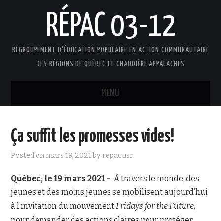
RÉPAC 03-12
REGROUPEMENT D'ÉDUCATION POPULAIRE EN ACTION COMMUNAUTAIRE
DES RÉGIONS DE QUÉBEC ET CHAUDIÈRE-APPALACHES
MENU
ACCUEIL
Ça suffit les promesses vides!
PRÉSENTATION
Posted on
mars 19, 2021
by
repacusr
L’ÉDUCATION POPULAIRE AUTONOME
Québec, le 19 mars 2021 –
À travers le monde, des
jeunes et des moins jeunes se mobilisent aujourd’hui
DOCUMENTS
à l’invitation du mouvement
Fridays for the Future
,
FAIRE UN DON !
pour demander des actions claires pour protéger