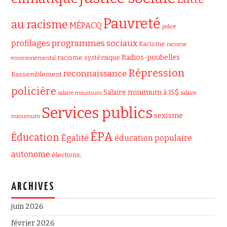
Pauvreté
au racisme
MÉPACQ
police
programmes sociaux
profilages
Racisme
racisme
Radios-poubelles
racisme systémique
environnemental
Répression
reconnaissance
Rassemblement
policière
Salaire minimum à 15$
salaire minimum
salaire
Services publics
sexisme
minumum
ÉPA
Éducation
Égalité
éducation populaire
autonome
élections;
ARCHIVES
juin 2026
février 2026