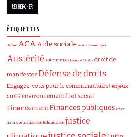
ÉTIQUETTES
ACA
Aide sociale
3e lien
Assurance-emploi
Austérité
droit de
autonomie
chômage
COP26
Défense de droits
manifester
Engagez-vous pour le communautaire!
enjeux
filet social
environnement
du G7
Finances publiques
Financement
grève
justice
historique
immigration
Judiciarisation
justice sociale
climatique
Lutte