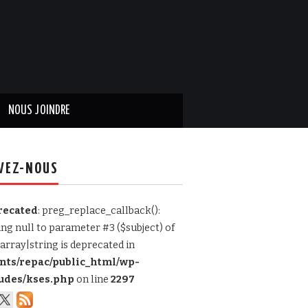
NOUS JOINDRE
VEZ-NOUS
recated
: preg_replace_callback():
ing null to parameter #3 ($subject) of
array|string is deprecated in
ents/repac/public_html/wp-
udes/kses.php
on line
2297