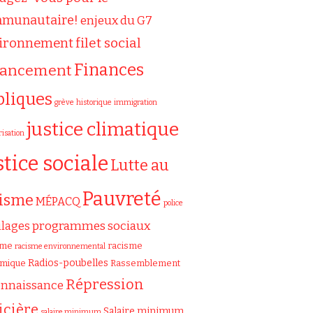
munautaire!
enjeux du G7
filet social
ironnement
Finances
nancement
bliques
grève
historique
immigration
justice climatique
risation
stice sociale
Lutte au
Pauvreté
cisme
MÉPACQ
police
programmes sociaux
ilages
sme
racisme
racisme environnemental
Radios-poubelles
émique
Rassemblement
Répression
onnaissance
icière
Salaire minimum
salaire minimum