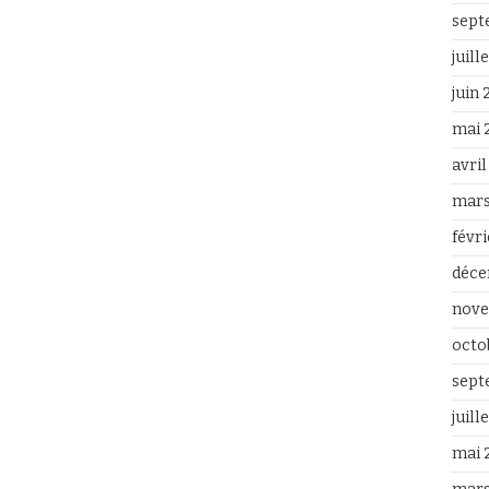
sept
juill
juin
mai 
avri
mars
févr
déce
nove
octo
sept
juill
mai 