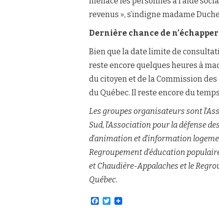
menace les personnes à l’aide social
revenus », s’indigne madame Duche
Dernière chance de n’échappe
Bien que la date limite de consultati
reste encore quelques heures à mada
du citoyen et de la Commission des 
du Québec. Il reste encore du temps
Les groupes organisateurs sont l’Ass
Sud, l’Association pour la défense d
d’animation et d’information logemen
Regroupement d’éducation populair
et Chaudière-Appalaches et le Regr
Québec.
F
T
a
w
c
i