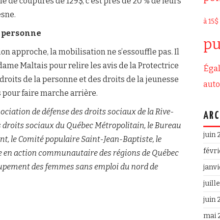
e de coupures de 129$, c’est près de 20 % de leurs
sne.
à 15$
r personne
pu
on approche, la mobilisation ne s’essouffle pas. Il
me Maltais pour relire les avis de la Protectrice
Égal
droits de la personne et des droits de la jeunesse
aut
 pour faire marche arrière.
ociation de défense des droits sociaux de la Rive-
ARC
es droits sociaux du Québec Métropolitain, le Bureau
juin
t, le Comité populaire Saint-Jean-Baptiste, le
févr
e en action communautaire des régions de Québec
oupement des femmes sans emploi du nord de
janv
juill
juin
mai 