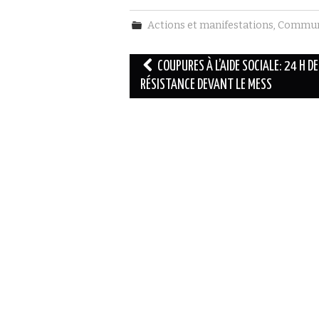
e
t
b
t
Actions et manifestations
,
Commun
o
e
o
r
k
Navigation
COUPURES À L’AIDE SOCIALE: 24 H DE
des
RÉSISTANCE DEVANT LE MESS
articles