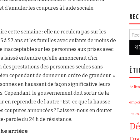
t d’annuler les coupures à l’aide sociale.
REC
ire cette semaine : elle ne reculera pas sur les
Rech
 à 57 ans et les familles avec enfants de moins de
le inacceptable sur les personnes aux prises avec
 laissé entendre qu’elle annoncerait d’ici
n des prestations des personnes seules sans
ÉTI
e bien cependant de donner un ordre de grandeur. «
ersonnes en haussant de façon significative leurs
3e lien
s. Cependant, le gouvernement doit sortir de la
r en reprendre de l’autre ! Est-ce que la hausse
emploi
es coupures annoncées ? Laissez-nous en douter
COP26
e-parole du 24 h de résistance.
Dé
che arrière
Eng