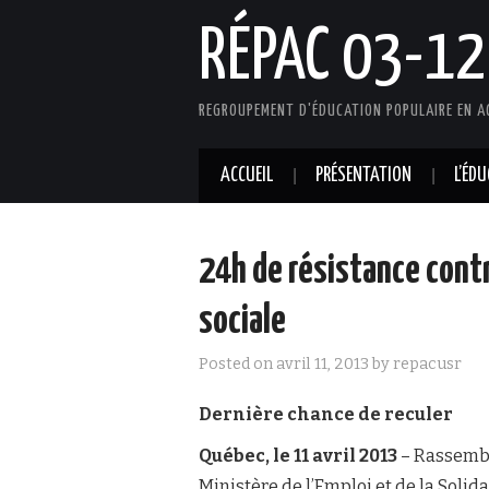
RÉPAC 03-12
REGROUPEMENT D'ÉDUCATION POPULAIRE EN A
ACCUEIL
PRÉSENTATION
L’ÉD
24h de résistance contr
sociale
Posted on
avril 11, 2013
by
repacusr
Dernière chance de reculer
Québec, le 11 avril 2013
– Rassembl
Ministère de l’Emploi et de la Soli