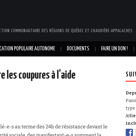
CTION COMMUNAUTAIRE DES RÉGIONS DE QUÉBEC ET CHAUDIÈRE-APPALACHES
UCATION POPULAIRE AUTONOME
DOCUMENTS
FAIRE UN DON !
e les coupures à l’aide
SUI
Dep
Pass
type 
/cli
incl
é-e-s au terme des 24h de résistance devant le
darité sociale, des manifestant-e-s somment la