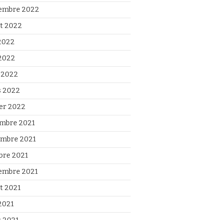
embre 2022
et 2022
 2022
2022
l 2022
 2022
ier 2022
mbre 2021
mbre 2021
bre 2021
embre 2021
et 2021
2021