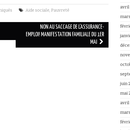
avri
iqués
Aide sociale
,
Pauvreté
mars
févr
NON AU SACCAGE DE L’ASSURANCE-
EMPLOI! MANIFESTATION FAMILIALE DU 1ER
janv
MAI
déce
nove
octo
sept
juin
mai 
avri
mars
févr