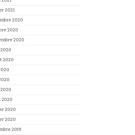
 2021
ier 2021
mbre 2020
bre 2020
embre 2020
 2020
et 2020
 2020
2020
l 2020
 2020
ier 2020
ier 2020
mbre 2019