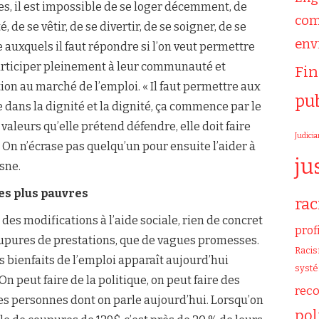
es, il est impossible de se loger décemment, de
com
de se vêtir, de se divertir, de se soigner, de se
env
e auxquels il faut répondre si l’on veut permettre
participer pleinement à leur communauté et
Fi
on au marché de l’emploi. « Il faut permettre aux
pu
e dans la dignité et la dignité, ça commence par le
x valeurs qu’elle prétend défendre, elle doit faire
Judicia
On n’écrase pas quelqu’un pour ensuite l’aider à
ju
sne.
des plus pauvres
ra
es modifications à l’aide sociale, rien de concret
prof
oupures de prestations, que de vagues promesses.
Raci
es bienfaits de l’emploi apparaît aujourd’hui
syst
n peut faire de la politique, on peut faire des
rec
 des personnes dont on parle aujourd’hui. Lorsqu’on
pol