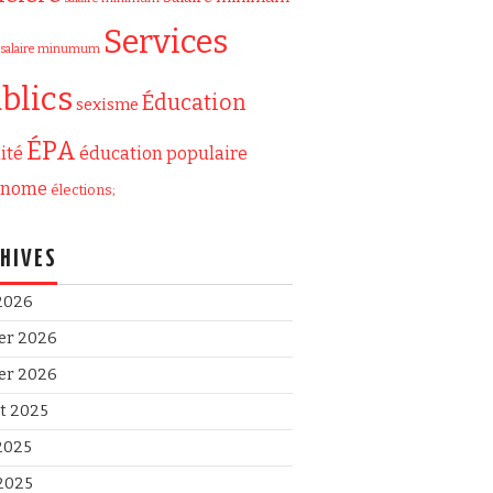
Services
salaire minumum
blics
Éducation
sexisme
ÉPA
ité
éducation populaire
onome
élections;
HIVES
 2026
ier 2026
ier 2026
et 2025
 2025
2025