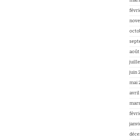
mars
févr
nove
octo
sept
août
juill
juin
mai 
avri
mars
févr
janv
déce