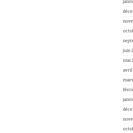
janv
déce
nove
octo
sept
juin
mai 
avri
mars
févr
janv
déce
nove
octo