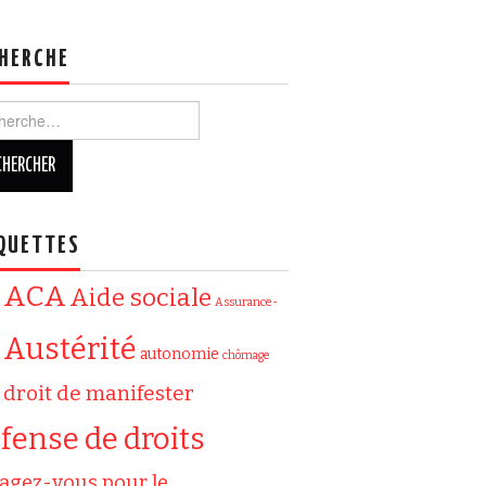
HERCHE
ercher :
QUETTES
ACA
Aide sociale
Assurance-
Austérité
autonomie
chômage
droit de manifester
fense de droits
agez-vous pour le