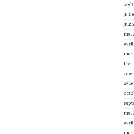
août
juill
juin
mai 
avri
mars
févr
janv
déce
octo
sept
mai 
avril
mars