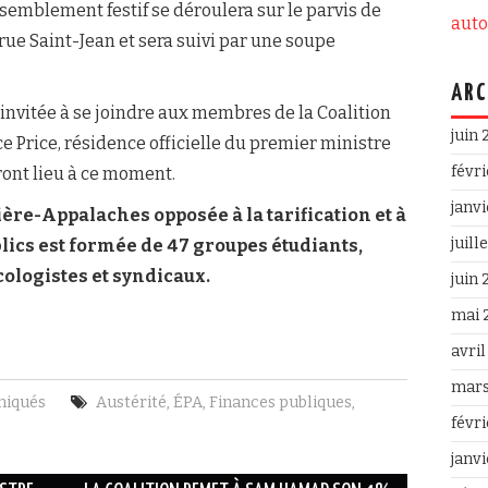
semblement festif se déroulera sur le parvis de
aut
 rue Saint-Jean et sera suivi par une soupe
ARC
 invitée à se joindre aux membres de la Coalition
juin
e Price, résidence officielle du premier ministre
févr
ront lieu à ce moment.
janv
ère-Appalaches opposée à la tarification et à
juill
blics est formée de 47 groupes étudiants,
ologistes et syndicaux.
juin
mai 
avri
mars
iqués
Austérité
,
ÉPA
,
Finances publiques
,
févr
janv