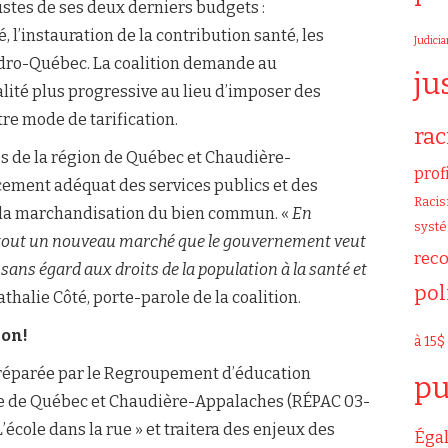
ustes de ses deux derniers budgets :
, l’instauration de la contribution santé, les
Judicia
Hydro-Québec. La coalition demande au
ju
lité plus progressive au lieu d’imposer des
re mode de tarification.
ra
es de la région de Québec et Chaudière-
prof
ement adéquat des services publics et des
Raci
la marchandisation du bien commun. «
En
syst
est tout un nouveau marché que le gouvernement veut
rec
, sans égard aux droits de la population à la santé et
pol
halie Côté, porte-parole de la coalition.
ion!
à 15$
 préparée par le Regroupement d’éducation
pu
e de Québec et Chaudière-Appalaches (RÉPAC 03-
’école dans la rue » et traitera des enjeux des
Égal