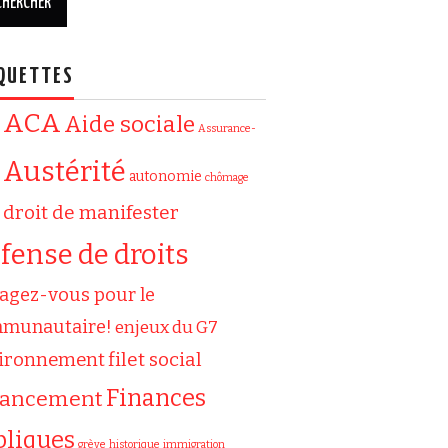
QUETTES
ACA
Aide sociale
Assurance-
Austérité
autonomie
chômage
droit de manifester
fense de droits
agez-vous pour le
munautaire!
enjeux du G7
filet social
ironnement
Finances
nancement
bliques
grève
historique
immigration