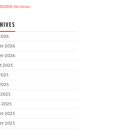
onome
élections;
HIVES
 2026
ier 2026
ier 2026
et 2025
 2025
2025
l 2025
 2025
ier 2025
ier 2025