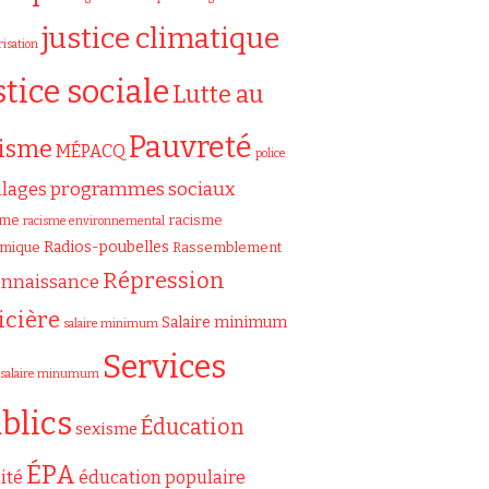
justice climatique
risation
stice sociale
Lutte au
Pauvreté
cisme
MÉPACQ
police
programmes sociaux
ilages
sme
racisme
racisme environnemental
Radios-poubelles
émique
Rassemblement
Répression
onnaissance
icière
Salaire minimum
salaire minimum
Services
salaire minumum
blics
Éducation
sexisme
ÉPA
ité
éducation populaire