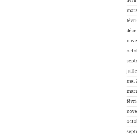
avri
mars
févr
déce
nove
octo
sept
juill
mai 
mars
févr
nove
octo
sept