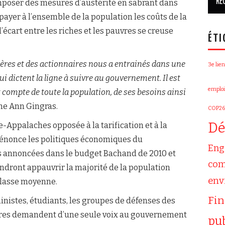
mposer des mesures d’austérité en sabrant dans
ayer à l’ensemble de la population les coûts de la
’écart entre les riches et les pauvres se creuse
ÉTI
ières et des actionnaires nous a entrainés dans une
3e lien
ui dictent la ligne à suivre au gouvernement. Il est
emploi
compte de toute la population, de ses besoins ainsi
me Ann Gingras.
COP26
Dé
-Appalaches opposée à la tarification et à la
 dénonce les politiques économiques du
Eng
 annoncées dans le budget Bachand de 2010 et
com
ndront appauvrir la majorité de la population
env
classe moyenne.
Fi
nistes, étudiants, les groupes de défenses des
ires demandent d’une seule voix au gouvernement
pu