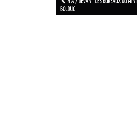
Navigation
4 À 7 DEVANT LES BUREAUX DU MIN
des
BOLDUC
articles