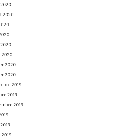
 2020
et 2020
 2020
2020
l 2020
 2020
ier 2020
ier 2020
mbre 2019
bre 2019
embre 2019
2019
 2019
 2019