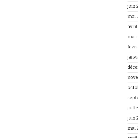
juin
mai 
avri
mars
févr
janv
déce
nove
octo
sept
juill
juin
mai 