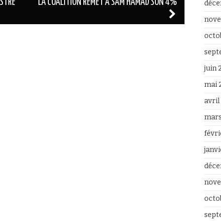
ISTRE
LA COALITION REMET À SAM HAMAD SON 4%
déce
nove
octo
sept
juin
mai 
avri
mars
févr
janv
déce
nove
octo
sept