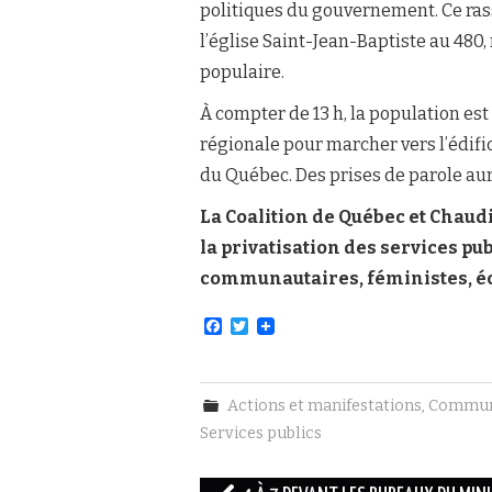
politiques du gouvernement. Ce ras
l’église Saint-Jean-Baptiste au 480,
populaire.
À compter de 13 h, la population est
régionale pour marcher vers l’édific
du Québec. Des prises de parole au
La Coalition de Québec et Chaudi
la privatisation des services pu
communautaires, féministes, éc
F
T
a
w
c
i
e
t
b
t
Actions et manifestations
,
Commun
o
e
o
r
Services publics
k