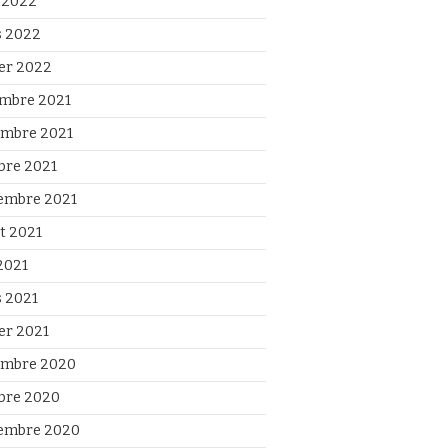
l 2022
 2022
ier 2022
mbre 2021
mbre 2021
bre 2021
embre 2021
et 2021
2021
 2021
ier 2021
mbre 2020
bre 2020
embre 2020