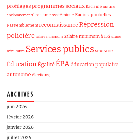
programmes sociaux
profilages
Racisme
racisme
Radios-poubelles
racisme systémique
environnemental
Répression
reconnaissance
Rassemblement
policière
Salaire minimum à 15$
salaire minimum
salaire
Services publics
sexisme
minumum
ÉPA
Éducation
Égalité
éducation populaire
autonome
élections;
ARCHIVES
juin 2026
février 2026
janvier 2026
juillet 2025