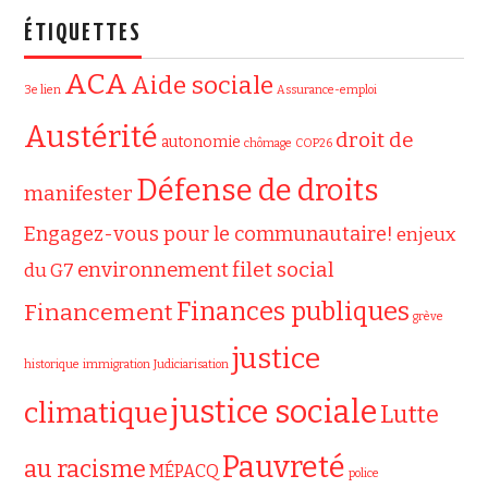
ÉTIQUETTES
ACA
Aide sociale
3e lien
Assurance-emploi
Austérité
droit de
autonomie
chômage
COP26
Défense de droits
manifester
Engagez-vous pour le communautaire!
enjeux
filet social
environnement
du G7
Finances publiques
Financement
grève
justice
historique
immigration
Judiciarisation
justice sociale
climatique
Lutte
Pauvreté
au racisme
MÉPACQ
police