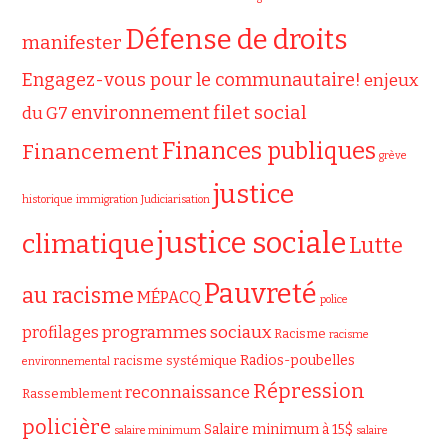
Défense de droits
manifester
Engagez-vous pour le communautaire!
enjeux
filet social
environnement
du G7
Finances publiques
Financement
grève
justice
historique
immigration
Judiciarisation
justice sociale
climatique
Lutte
Pauvreté
au racisme
MÉPACQ
police
programmes sociaux
profilages
Racisme
racisme
Radios-poubelles
racisme systémique
environnemental
Répression
reconnaissance
Rassemblement
policière
Salaire minimum à 15$
salaire minimum
salaire