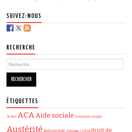
b
t
o
e
o
r
k
SUIVEZ-NOUS
RECHERCHE
Rechercher :
ÉTIQUETTES
ACA
Aide sociale
3e lien
Assurance-emploi
Austérité
droit de
autonomie
chômage
COP26