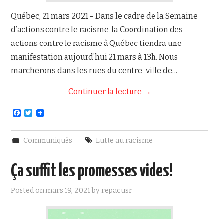
Québec, 21 mars 2021 – Dans le cadre de la Semaine
d’actions contre le racisme, la Coordination des
actions contre le racisme à Québec tiendra une
manifestation aujourd’hui 21 mars à 13h. Nous
marcherons dans les rues du centre-ville de…
Continuer la lecture
→
F
T
a
w
c
i
e
t
Communiqués
Lutte au racisme
b
t
o
e
o
r
Ça suffit les promesses vides!
k
Posted on
mars 19, 2021
by
repacusr