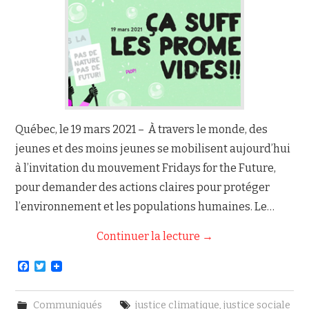
Québec, le 19 mars 2021 – À travers le monde, des
jeunes et des moins jeunes se mobilisent aujourd’hui
à l’invitation du mouvement Fridays for the Future,
pour demander des actions claires pour protéger
l’environnement et les populations humaines. Le…
Continuer la lecture
→
F
T
a
w
c
i
e
t
Communiqués
justice climatique
,
justice sociale