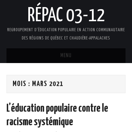
RÉPAC 03-12
REGROUPEMENT D'ÉDUCATION POPULAIRE EN ACTION COMMUNAUTAIRE
DES RÉGIONS DE QUÉBEC ET CHAUDIÈRE-APPALACHES
MENU
ACCUEIL
MOIS :
MARS 2021
PRÉSENTATION
L’ÉDUCATION POPULAIRE AUTONOME
L’éducation populaire contre le
DOCUMENTS
racisme systémique
FAIRE UN DON !