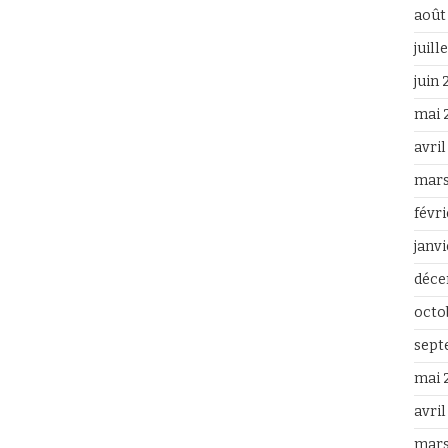
août
juill
juin
mai 
avri
mars
févr
janv
déce
octo
sept
mai 
avril
mars