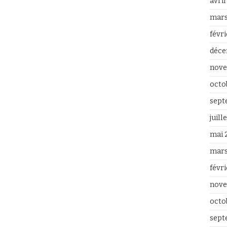
avri
mars
févr
déce
nove
octo
sept
juill
mai 
mars
févr
nove
octo
sept