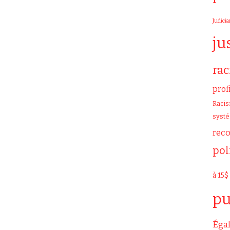
Judicia
ju
ra
prof
Raci
syst
rec
pol
à 15$
pu
Égal