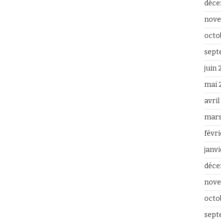
déce
nove
octo
sept
juin
mai 
avri
mars
févr
janv
déce
nove
octo
sept