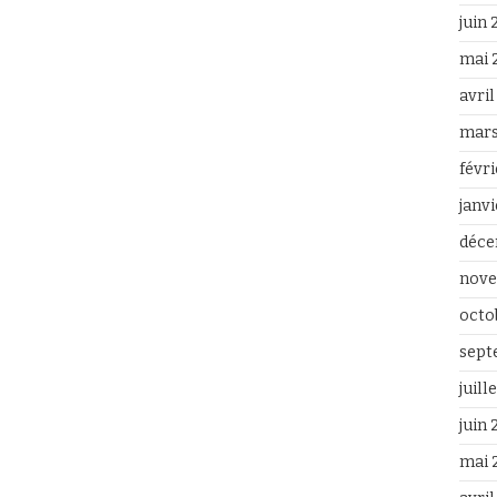
juin
mai 
avri
mars
févr
janv
déce
nove
octo
sept
juill
juin
mai 