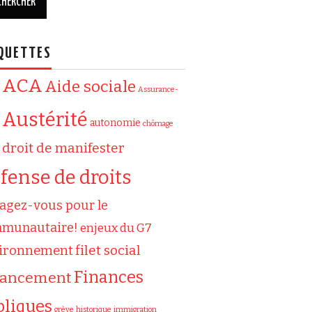
QUETTES
ACA
Aide sociale
Assurance-
Austérité
autonomie
chômage
droit de manifester
fense de droits
agez-vous pour le
munautaire!
enjeux du G7
filet social
ironnement
Finances
nancement
bliques
grève
historique
immigration