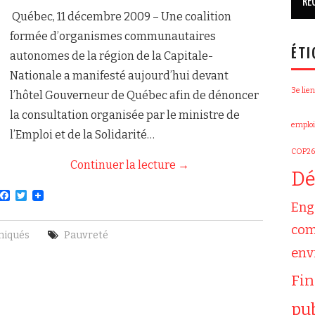
Québec, 11 décembre 2009 – Une coalition
formée d’organismes communautaires
ÉTI
autonomes de la région de la Capitale-
Nationale a manifesté aujourd’hui devant
3e lien
l’hôtel Gouverneur de Québec afin de dénoncer
la consultation organisée par le ministre de
emploi
l’Emploi et de la Solidarité…
COP26
Continuer la lecture
→
Dé
F
T
Eng
a
w
c
i
com
e
t
iqués
Pauvreté
b
t
o
e
env
o
r
k
Fi
pu