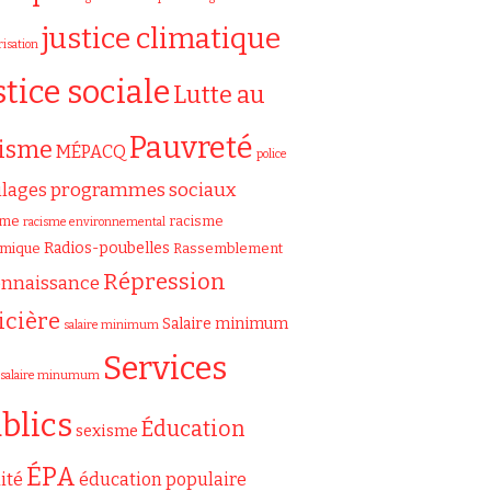
justice climatique
risation
stice sociale
Lutte au
Pauvreté
cisme
MÉPACQ
police
programmes sociaux
ilages
sme
racisme
racisme environnemental
Radios-poubelles
émique
Rassemblement
Répression
onnaissance
icière
Salaire minimum
salaire minimum
Services
salaire minumum
blics
Éducation
sexisme
ÉPA
ité
éducation populaire