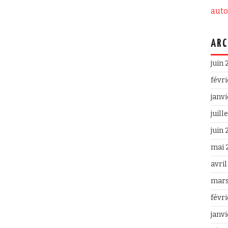
aut
ARC
juin
févr
janv
juill
juin
mai 
avri
mars
févr
janv