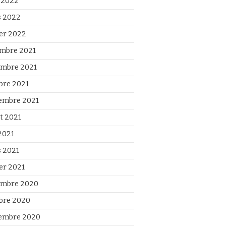
l 2022
 2022
ier 2022
mbre 2021
mbre 2021
bre 2021
embre 2021
et 2021
2021
 2021
ier 2021
mbre 2020
bre 2020
embre 2020