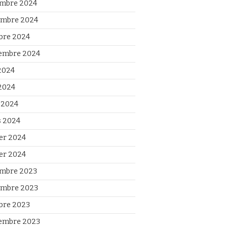
mbre 2024
mbre 2024
bre 2024
embre 2024
 2024
2024
l 2024
 2024
ier 2024
ier 2024
mbre 2023
mbre 2023
bre 2023
embre 2023