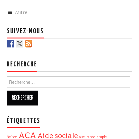
c
i
e
t
Autre
b
t
o
e
o
r
k
SUIVEZ-NOUS
RECHERCHE
Rechercher :
ÉTIQUETTES
ACA
Aide sociale
3e lien
Assurance-emploi