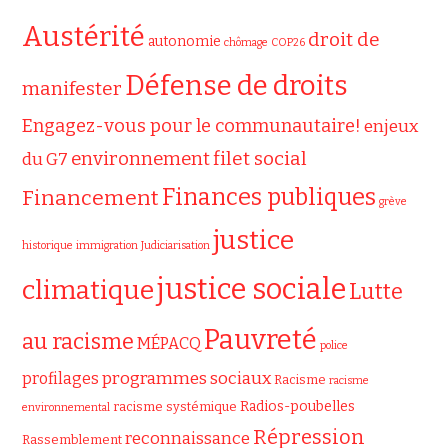
Austérité
droit de
autonomie
chômage
COP26
Défense de droits
manifester
Engagez-vous pour le communautaire!
enjeux
filet social
environnement
du G7
Finances publiques
Financement
grève
justice
historique
immigration
Judiciarisation
justice sociale
climatique
Lutte
Pauvreté
au racisme
MÉPACQ
police
programmes sociaux
profilages
Racisme
racisme
Radios-poubelles
racisme systémique
environnemental
Répression
reconnaissance
Rassemblement