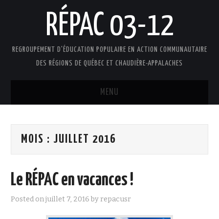
RÉPAC 03-12
REGROUPEMENT D'ÉDUCATION POPULAIRE EN ACTION COMMUNAUTAIRE
DES RÉGIONS DE QUÉBEC ET CHAUDIÈRE-APPALACHES
MENU
ACCUEIL
MOIS :
JUILLET 2016
PRÉSENTATION
L’ÉDUCATION POPULAIRE AUTONOME
Le RÉPAC en vacances !
DOCUMENTS
Posted on
juillet 7, 2016
by
repacusr
FAIRE UN DON !