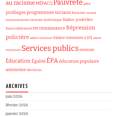
Pauvreté
au racisme
MÉPACQ
police
programmes sociaux
profilages
Racisme
racisme
Radios-poubelles
racisme systémique
environnemental
Répression
reconnaissance
Rassemblement
policière
Salaire minimum à 15$
salaire minimum
salaire
Services publics
sexisme
minumum
ÉPA
Éducation
Égalité
éducation populaire
autonome
élections;
ARCHIVES
juin 2026
février 2026
janvier 2026