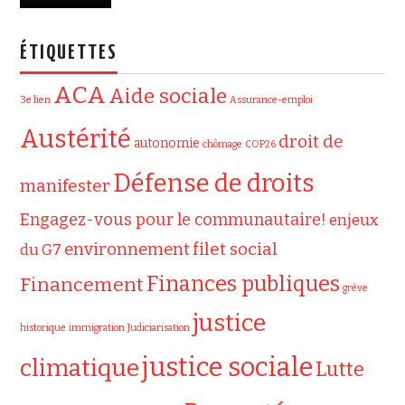
ÉTIQUETTES
ACA
Aide sociale
3e lien
Assurance-emploi
Austérité
droit de
autonomie
chômage
COP26
Défense de droits
manifester
Engagez-vous pour le communautaire!
enjeux
filet social
environnement
du G7
Finances publiques
Financement
grève
justice
historique
immigration
Judiciarisation
justice sociale
climatique
Lutte