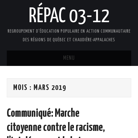
RÉPAC 03-12
REGROUPEMENT D'ÉDUCATION POPULAIRE EN ACTION COMMUNAUTAIRE
DES RÉGIONS DE QUÉBEC ET CHAUDIÈRE-APPALACHES
MENU
ACCUEIL
MOIS :
MARS 2019
PRÉSENTATION
L’ÉDUCATION POPULAIRE AUTONOME
Communiqué: Marche
DOCUMENTS
citoyenne contre le racisme,
FAIRE UN DON !