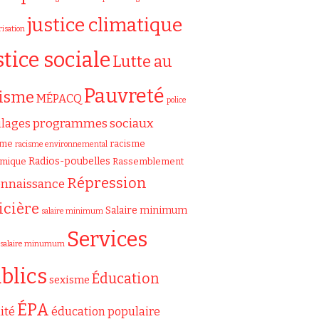
justice climatique
risation
stice sociale
Lutte au
Pauvreté
cisme
MÉPACQ
police
programmes sociaux
ilages
sme
racisme
racisme environnemental
Radios-poubelles
émique
Rassemblement
Répression
onnaissance
icière
Salaire minimum
salaire minimum
Services
salaire minumum
blics
Éducation
sexisme
ÉPA
ité
éducation populaire