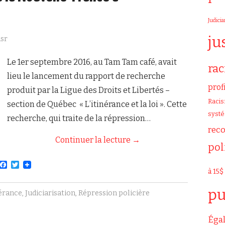
Judicia
ju
sr
Le 1er septembre 2016, au Tam Tam café, avait
ra
lieu le lancement du rapport de recherche
prof
produit par la Ligue des Droits et Libertés –
Raci
section de Québec « L’itinérance et la loi ». Cette
syst
recherche, qui traite de la répression…
rec
Continuer la lecture
→
pol
F
T
à 15$
a
w
c
i
e
t
pu
nérance
,
Judiciarisation
,
Répression policière
b
t
o
e
o
r
Égal
k