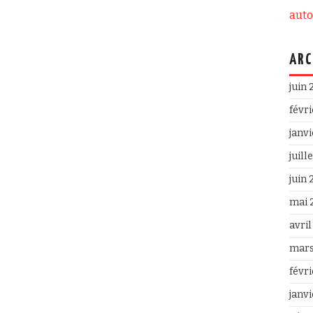
aut
ARC
juin
févr
janv
juill
juin
mai 
avri
mars
févr
janv