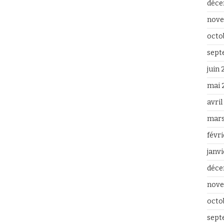
déce
nove
octo
sept
juin
mai 
avri
mars
févr
janv
déce
nove
octo
sept