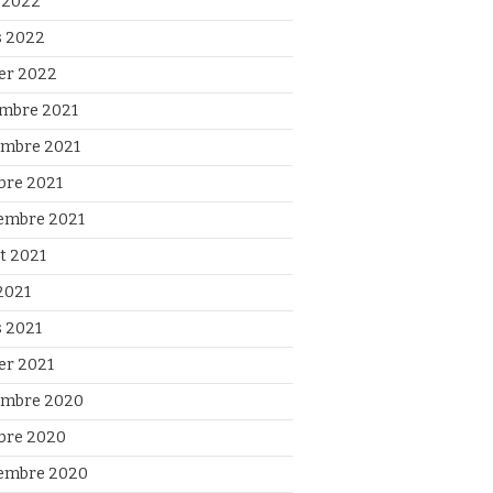
l 2022
 2022
ier 2022
mbre 2021
mbre 2021
bre 2021
embre 2021
et 2021
2021
 2021
ier 2021
mbre 2020
bre 2020
embre 2020