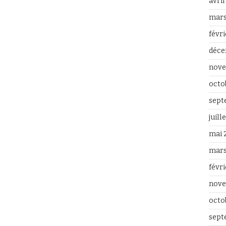
avri
mars
févr
déce
nove
octo
sept
juill
mai 
mars
févr
nove
octo
sept