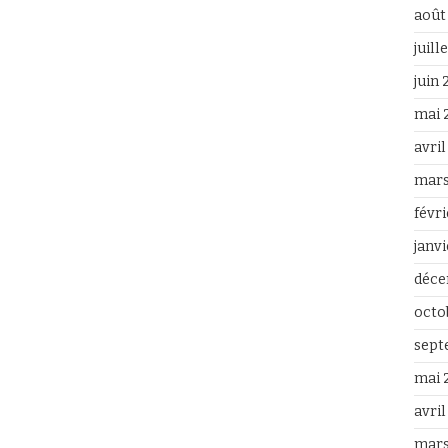
août
juill
juin
mai 
avri
mars
févr
janv
déce
octo
sept
mai 
avril
mars