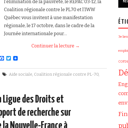
l’élimination de la pauvreté, le RÉPAC 03-12, la
Coalition régionale contre le PL70 et l’IWW
Québec vous invitent à une manifestation
ÉTI
régionale, le 17 octobre, dans le cadre de la
Journée internationale pour…
3e lien
Continuer la lecture
→
emploi
F
T
COP26
a
w
c
i
Dé
e
t
Aide sociale
,
Coalition régionale contre PL-70
,
b
t
o
e
Eng
o
r
k
com
La Ligue des Droits et
env
pport de recherche sur
Fi
e la Nouvelle-France à
pu