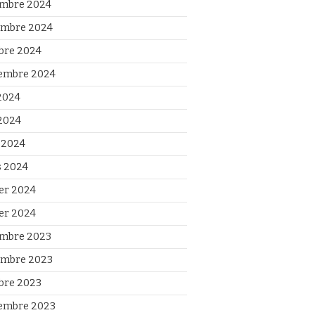
mbre 2024
mbre 2024
bre 2024
embre 2024
 2024
2024
l 2024
 2024
ier 2024
ier 2024
mbre 2023
mbre 2023
bre 2023
embre 2023