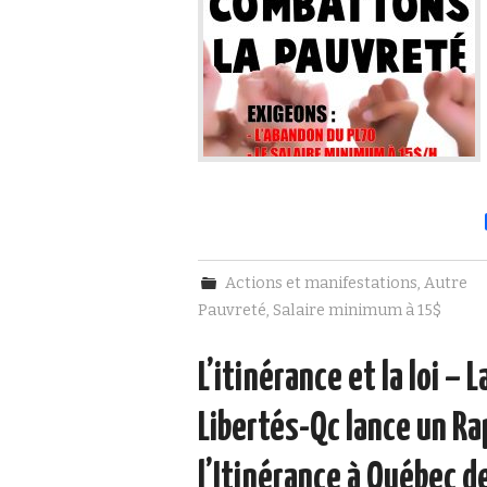
Actions et manifestations
,
Autre
Pauvreté
,
Salaire minimum à 15$
L’itinérance et la loi – 
Libertés-Qc lance un Ra
l’Itinérance à Québec d