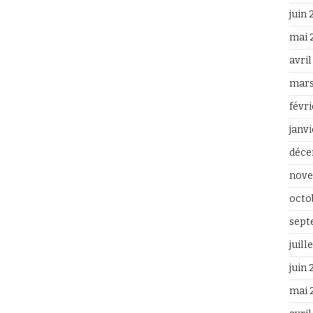
juin
mai 
avri
mars
févr
janv
déce
nove
octo
sept
juill
juin
mai 