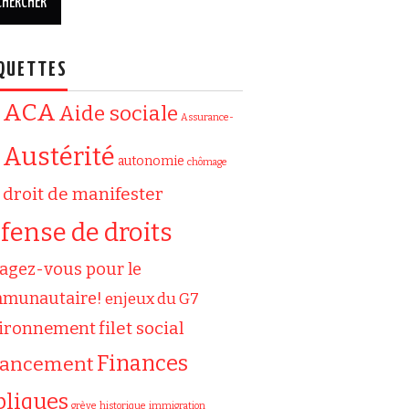
QUETTES
ACA
Aide sociale
Assurance-
Austérité
autonomie
chômage
droit de manifester
fense de droits
agez-vous pour le
munautaire!
enjeux du G7
filet social
ironnement
Finances
nancement
bliques
grève
historique
immigration